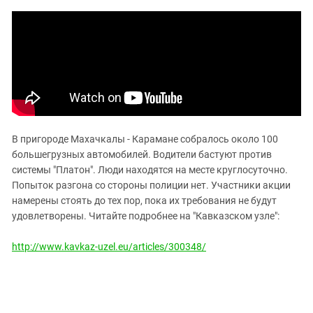
ЗАСТАВЛЯЕТ
Дагестан
КАВКАЗ ЗА ПАЛЕСТИНУ
Ингушетия
ИНАКОМЫСЛИЕ В ЧЕЧНЕ
Кабардино-Балкария
ПРЕСЛЕДОВАНИЕ АКТИВИСТОВ
МОБИЛИЗАЦИЯ И ПРОТЕСТЫ
Калмыкия
Карачаево-Черкесия
Краснодарский край
В пригороде Махачкалы - Карамане собралось около 100
Нагорный Карабах
большегрузных автомобилей. Водители бастуют против
Российская Федерация
системы "Платон". Люди находятся на месте круглосуточно.
Попыток разгона со стороны полиции нет. Участники акции
Ростовская область
намерены стоять до тех пор, пока их требования не будут
Северная Осетия - Алания
удовлетворены. Читайте подробнее на "Кавказском узле":
СКФО
http://www.kavkaz-uzel.eu/articles/300348/
Ставропольский край
Чечня
Южная Осетия