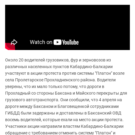
ЗАСТАВЛЯЕТ
Дагестан
КАВКАЗ ЗА ПАЛЕСТИНУ
Ингушетия
ИНАКОМЫСЛИЕ В ЧЕЧНЕ
Кабардино-Балкария
ПРЕСЛЕДОВАНИЕ АКТИВИСТОВ
МОБИЛИЗАЦИЯ И ПРОТЕСТЫ
Калмыкия
Карачаево-Черкесия
Краснодарский край
Около 20 водителей грузовиков, фур и зерновозов из
Нагорный Карабах
различных населенных пунктов Кабардино-Балкарии
Российская Федерация
участвуют в акции протеста против системы "Платон" возле
села Пролетарское Прохладненского района. Водители
Ростовская область
уверены, что их мало только потому, что дороги в
Северная Осетия - Алания
Прохладный со стороны Баксана и Майского перекрыты для
СКФО
грузового автотранспорта. Они сообщили, что 4 апреля на
дороге между Баксаном и Благовещенкой сотрудниками
Ставропольский край
ГИБДД были задержаны и доставлены в Баксанский ОВД
Чечня
восемь водителей, которые ехали на место акции протеста.
Участники акции направили властям Кабардино-Балкарии
Южная Осетия
обращение с требованием отменить систему "Платон" и