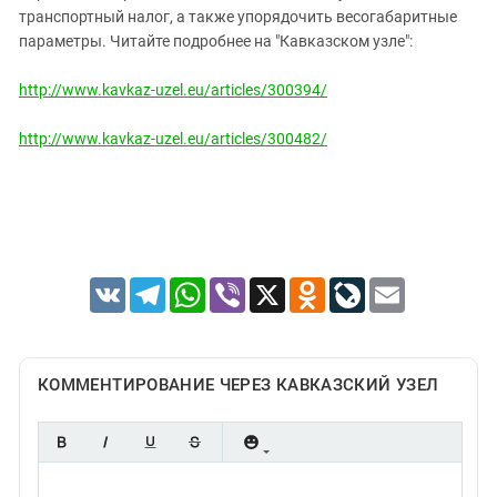
Южный Кавказ
транспортный налог, а также упорядочить весогабаритные
ЮФО
параметры. Читайте подробнее на "Кавказском узле":
http://www.kavkaz-uzel.eu/articles/300394/
http://www.kavkaz-uzel.eu/articles/300482/
VK
Telegram
WhatsApp
Viber
X
Odnoklassniki
LiveJournal
Email
КОММЕНТИРОВАНИЕ ЧЕРЕЗ КАВКАЗСКИЙ УЗЕЛ