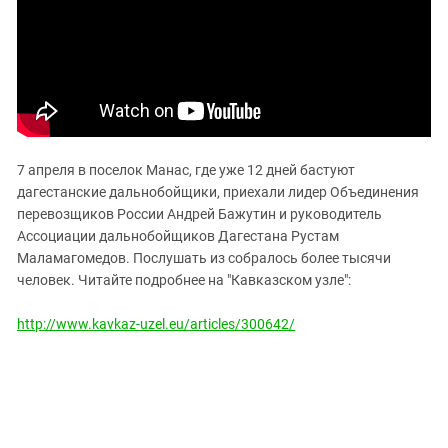
ЗАСТАВЛЯЕТ
Дагестан
КАВКАЗ ЗА ПАЛЕСТИНУ
Ингушетия
ИНАКОМЫСЛИЕ В ЧЕЧНЕ
Кабардино-Балкария
ПРЕСЛЕДОВАНИЕ АКТИВИСТОВ
МОБИЛИЗАЦИЯ И ПРОТЕСТЫ
Калмыкия
Карачаево-Черкесия
7 апреля в поселок Манас, где уже 12 дней бастуют
Краснодарский край
дагестанские дальнобойщики, приехали лидер Объединения
Нагорный Карабах
перевозщиков России Андрей Бажутин и руководитель
Российская Федерация
Ассоциации дальнобойщиков Дагестана Рустам
Маламагомедов. Послушать из собралось более тысячи
Ростовская область
человек. Читайте подробнее на "Кавказском узле":
Северная Осетия - Алания
http://www.kavkaz-uzel.eu/articles/300642/
СКФО
Ставропольский край
Чечня
Южная Осетия