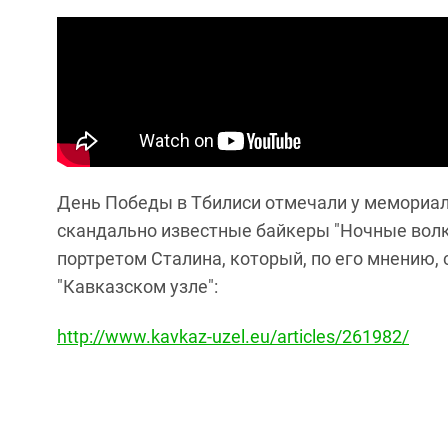
День Победы в Тбилиси отмечали у мемориал
скандально известные байкеры "Ночные волк
портретом Сталина, который, по его мнению, 
"Кавказском узле":
http://www.kavkaz-uzel.eu/articles/261982/