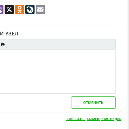
atsApp
Viber
X
Odnoklassniki
LiveJournal
Email
Й УЗЕЛ
ОТМЕНИТЬ
заявка на размещение видео