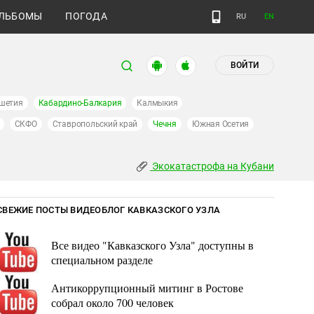
ЛЬБОМЫ
ПОГОДА
RU
EN
ВОЙТИ
шетия
Кабардино-Балкария
Калмыкия
СКФО
Ставропольский край
Чечня
Южная Осетия
Экокатастрофа на Кубани
СВЕЖИЕ ПОСТЫ ВИДЕОБЛОГ КАВКАЗСКОГО УЗЛА
Все видео "Кавказского Узла" доступны в
специальном разделе
Антикоррупционный митинг в Ростове
собрал около 700 человек