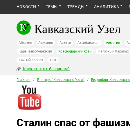
НОВОСТИ
ТЕМЫ
ТРЕНДЫ
АНАЛИТИКА
Кавказский Узел
Абхазия
Аджария
Адыгея
Азербайджан
Армения
А
Карачаево-Черкесия
Краснодарский край
Нагорный Карабах
Южный Кавказ
ЮФО
Кавказ: что с бензином?
Главная
/
Блогеры "Кавказского Узла"
/
Видеоблог Кавказского
Сталин спас от фашизм