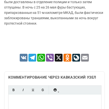
Южный Кавказ
были доставлены в отделение полиции и только затем
отпущены. В ночь с 25 на 26 мая фуры бастующих,
ЮФО
припаркованные на 51-м километре МКАД, были фактически
заблокированы траншеями, выкопанными за ночь вокруг
протестной стоянки.
VK
Telegram
WhatsApp
Viber
X
Odnoklassniki
LiveJournal
Email
КОММЕНТИРОВАНИЕ ЧЕРЕЗ КАВКАЗСКИЙ УЗЕЛ