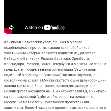
ЗАСТАВЛЯЕТ
Дагестан
КАВКАЗ ЗА ПАЛЕСТИНУ
Ингушетия
ИНАКОМЫСЛИЕ В ЧЕЧНЕ
Кабардино-Балкария
ПРЕСЛЕДОВАНИЕ АКТИВИСТОВ
МОБИЛИЗАЦИЯ И ПРОТЕСТЫ
Калмыкия
Карачаево-Черкесия
Как писал "Кавказский узел", с 21 мая в Москве
Краснодарский край
возобновились протестные акции дальнобойщиков,
Нагорный Карабах
участниками которых являются водители из Дагестана,
Российская Федерация
Кабардино-Балкарии, Рязани, Саратова, Оренбурга,
Краснодара, Ростова, Санкт-Петербурга и Москвы. По словам
Ростовская область
председателя общественной организации "Защита прав
Северная Осетия - Алания
водителей в Кабардино-Балкарии" Николая Наумова, по
состоянию на 26 мая в Москве протестующие дальнобойщики
СКФО
заняли три места. В частности, протестующие водители
Ставропольский край
большегрузов находятся на 51-м километре МКАД, в Химках и
Чечня
на так называемой "узбекской стоянке" на подъезде к
Москве. 24 мая более 20 участников протеста были
Южная Осетия
задержаны. Более 4 часов они провели в автозаке, после чего