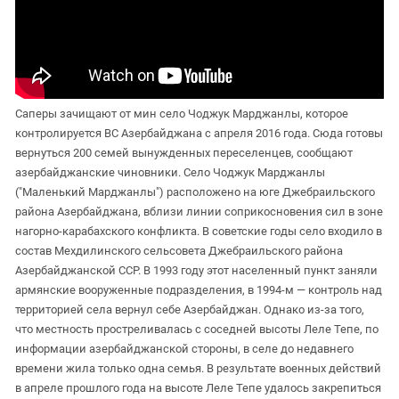
Саперы зачищают от мин село Чоджук Марджанлы, которое
контролируется ВС Азербайджана с апреля 2016 года. Сюда готовы
вернуться 200 семей вынужденных переселенцев, сообщают
азербайджанские чиновники. Село Чоджук Марджанлы
("Маленький Марджанлы") расположено на юге Джебраильского
района Азербайджана, вблизи линии соприкосновения сил в зоне
нагорно-карабахского конфликта. В советские годы село входило в
состав Мехдилинского сельсовета Джебраильского района
Азербайджанской ССР. В 1993 году этот населенный пункт заняли
армянские вооруженные подразделения, в 1994-м — контроль над
территорией села вернул себе Азербайджан. Однако из-за того,
что местность простреливалась с соседней высоты Леле Тепе, по
информации азербайджанской стороны, в селе до недавнего
времени жила только одна семья. В результате военных действий
в апреле прошлого года на высоте Леле Тепе удалось закрепиться