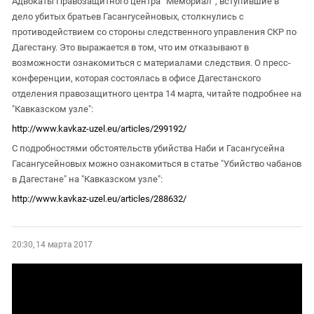
Адвокаты Правозащитного центра “Мемориал”, вступившие в
дело убитых братьев Гасангусейновых, столкнулись с
противодействием со стороны следственного управления СКР по
Дагестану. Это выражается в том, что им отказывают в
возможности ознакомиться с материалами следствия. О пресс-
конференции, которая состоялась в офисе Дагестанского
отделения правозащитного центра 14 марта, читайте подробнее на
"Кавказском узле":
http://www.kavkaz-uzel.eu/articles/299192/
С подробностями обстоятельств убийства Наби и Гасангусейна
Гасангусейновых можно ознакомиться в статье "Убийство чабанов
в Дагестане" на "Кавказском узле":
http://www.kavkaz-uzel.eu/articles/288632/
20:30, 14 марта 2017