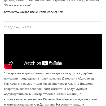
дерева, а вместо газона насыпали гравий. Читайте подробнее на
Южный Кавказ
"Кавказском узле":
ЮФО
http://www.kavkaz-uzel.eu/articles/299329/
16:30, 15 марта 2017
15 марта на встречу с жильцами аварийных домов в Дербент
приехали председатель правительства Дагестана Абдусамад
Гамидов, его заместители Гасан Идрисов и Камиль Давдиев,
секретарь совета безопасности Дагестана Абдулмуслим
Абдулмуслимов, министр строительства и жилищно-
коммунального хозяйства Ибрагим Казибеков и представители
министерства культуры Дагестана. На встречу пришли