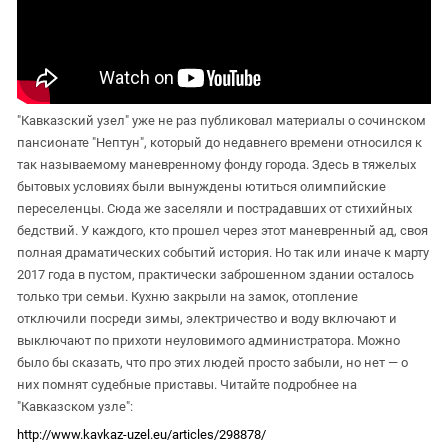
"Кавказский узел" уже не раз публиковал материалы о сочинском
пансионате "Нептун", который до недавнего времени относился к
так называемому маневренному фонду города. Здесь в тяжелых
бытовых условиях были вынуждены ютиться олимпийские
переселенцы. Сюда же заселяли и пострадавших от стихийных
бедствий. У каждого, кто прошел через этот маневренный ад, своя
полная драматических событий история. Но так или иначе к марту
2017 года в пустом, практически заброшенном здании осталось
только три семьи. Кухню закрыли на замок, отопление
отключили посреди зимы, электричество и воду включают и
выключают по прихоти неуловимого администратора. Можно
было бы сказать, что про этих людей просто забыли, но нет — о
них помнят судебные приставы. Читайте подробнее на
"Кавказском узле":
http://www.kavkaz-uzel.eu/articles/298878/