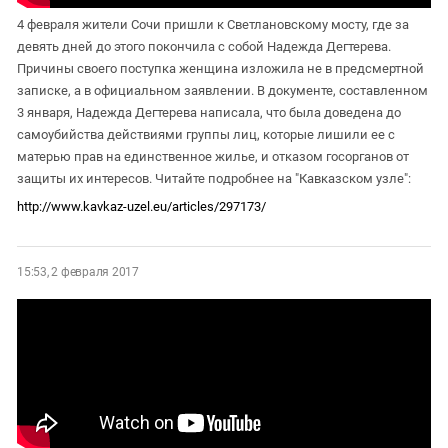
4 февраля жители Сочи пришли к Светлановскому мосту, где за
девять дней до этого покончила с собой Надежда Дегтерева.
Причины своего поступка женщина изложила не в предсмертной
записке, а в официальном заявлении. В документе, составленном
3 января, Надежда Дегтерева написала, что была доведена до
самоубийства действиями группы лиц, которые лишили ее с
матерью прав на единственное жилье, и отказом госорганов от
защиты их интересов. Читайте подробнее на "Кавказском узле":
http://www.kavkaz-uzel.eu/articles/297173/
15:53, 2 февраля 2017