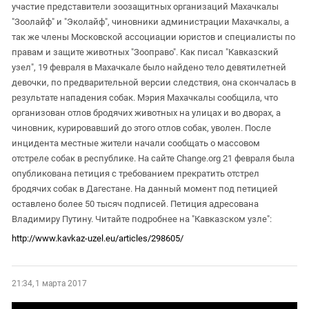
участие представители зоозащитных организаций Махачкалы
"Зоолайф" и "Эколайф", чиновники администрации Махачкалы, а
так же члены Московской ассоциации юристов и специалисты по
правам и защите животных "Зооправо". Как писал "Кавказский
узел", 19 февраля в Махачкале было найдено тело девятилетней
девочки, по предварительной версии следствия, она скончалась в
результате нападения собак. Мэрия Махачкалы сообщила, что
организован отлов бродячих животных на улицах и во дворах, а
чиновник, курировавший до этого отлов собак, уволен. После
инцидента местные жители начали сообщать о массовом
отстреле собак в республике. На сайте Change.org 21 февраля была
опубликована петиция с требованием прекратить отстрел
бродячих собак в Дагестане. На данный момент под петицией
оставлено более 50 тысяч подписей. Петиция адресована
Владимиру Путину. Читайте подробнее на "Кавказском узле":
http://www.kavkaz-uzel.eu/articles/298605/
21:34, 1 марта 2017