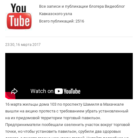
ЗАСТАВЛЯЕТ
Дагестан
Все записи и публикации блогера Видеоблог
КАВКАЗ ЗА ПАЛЕСТИНУ
Кавказского узла
Ингушетия
ИНАКОМЫСЛИЕ В ЧЕЧНЕ
Всего публикаций: 2516
Кабардино-Балкария
ПРЕСЛЕДОВАНИЕ АКТИВИСТОВ
МОБИЛИЗАЦИЯ И ПРОТЕСТЫ
Калмыкия
Карачаево-Черкесия
23:30, 16 марта 2017
Краснодарский край
Нагорный Карабах
Российская Федерация
Ростовская область
Северная Осетия - Алания
СКФО
16 марта жильцы дома 103 по проспекту Шамиля в Махачкале
Ставропольский край
вышли на акцию протеста с требованием убрать установленный
на их придомовой территории торговый павильон.
Чечня
Предприниматели пообещали озеленить участок вокруг торговой
Южная Осетия
точки, но чтобы установить павильон, срубили два здоровых