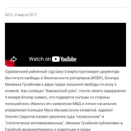
00:21, 4 марта 2017
Сураханский районный суд Баку 3 марта приговорил директора
Института свободы и безопасности репортеров (ИСБР), блогера
Мехмана Гусейнова к двум годам лишения свободы по иску о
клевете. Как сообщал "Кавказский узел", после своего задержания
9 января блогер заявил, что подвергся пыткам со стороны
полицейских. Именно это заявление МВД и лично начальник
управления полиции Муса Мусаев сочли клеветой. Адвокат
Эльчин Садыгов назвал решение суда "незаконным" и
"политически мотивированным". Мехман Гусейнов публиковал в
Facebook видеоматериалы о коррупции в среде