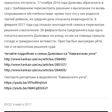
пришлось отступить. 17 ноября 2016 года Дьяковы обратились в
суд с требованием пересмотреть решение о выселении по вновь
открывшимся обстоятельствам: кроме того что у них родился
третий ребенок, их средняя дочь получила инвалидность. 8
февраля 2017 года суд отказал многодетной семье в пересмотре
решения о выселении. 28 февраля была предпринята еще одна
попытка выселить Дьяковых на улицу, но им на помощь пришли
соседи и гражданские активисты. Пристав был вынужден уйти,
так и не выполнив решение суда.
Читайте подробнее о семье Дьяковых на “Кавказском узле”:
http://www.kavkaz-uzel.eu/articles/298490/
http://www.kavkaz-uzel.eu/articles/285107/
http://www.kavkaz-uzel.eu/articles/284005/
Смотрите репортажи в видеоблоге “Кавказского узла”:
https://youtu.be/VFhoRlmjVs4
https://youtu.be/rMAYqdCkEsY
09:52, 4 марта 2017