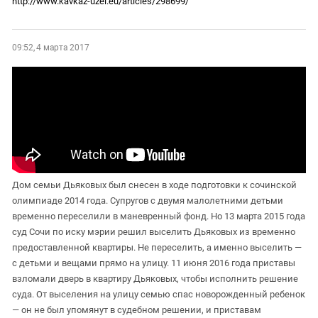
http://www.kavkaz-uzel.eu/articles/298699/
09:52, 4 марта 2017
Дом семьи Дьяковых был снесен в ходе подготовки к сочинской
олимпиаде 2014 года. Супругов с двумя малолетними детьми
временно переселили в маневренный фонд. Но 13 марта 2015 года
суд Сочи по иску мэрии решил выселить Дьяковых из временно
предоставленной квартиры. Не переселить, а именно выселить —
с детьми и вещами прямо на улицу. 11 июня 2016 года приставы
взломали дверь в квартиру Дьяковых, чтобы исполнить решение
суда. От выселения на улицу семью спас новорожденный ребенок
— он не был упомянут в судебном решении, и приставам