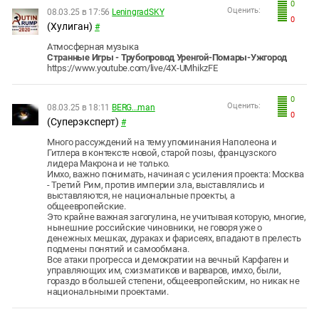
0
Оценить:
08.03.25 в 17:56
LeningradSKY
0
(Хулиган)
#
Атмосферная музыка
Странные Игры - Трубопровод Уренгой-Помары-Ужгород
https://www.youtube.com/live/4X-UMhikzFE
0
Оценить:
08.03.25 в 18:11
BERG...man
0
(Суперэксперт)
#
Много рассуждений на тему упоминания Наполеона и
Гитлера в контексте новой, старой позы, французского
лидера Макрона и не только.
Имхо, важно понимать, начиная с усиления проекта: Москва
- Третий Рим, против империи зла, выставлялись и
выставляются, не национальные проекты, а
общеевропейские.
Это крайне важная загогулина, не учитывая которую, многие,
нынешние российские чиновники, не говоря уже о
денежных мешках, дураках и фарисеях, впадают в прелесть
подмены понятий и самообмана.
Все атаки прогресса и демократии на вечный Карфаген и
управляющих им, схизматиков и варваров, имхо, были,
гораздо в большей степени, общеевропейским, но никак не
национальными проектами.