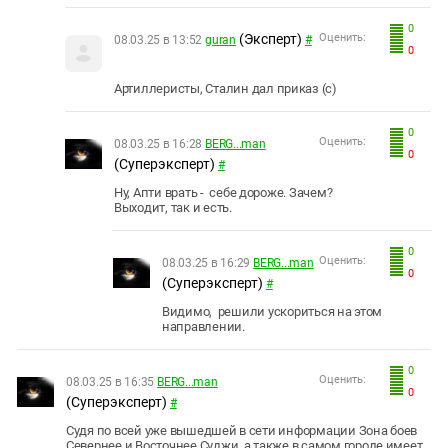
0
(Эксперт)
Оценить:
08.03.25 в 13:52
guran
#
0
Артиллеристы, Сталин дал приказ (с)
0
Оценить:
08.03.25 в 16:28
BERG...man
0
(Суперэксперт)
#
Ну, Апти врать - себе дороже. Зачем?
Выходит, так и есть.
0
Оценить:
08.03.25 в 16:29
BERG...man
0
(Суперэксперт)
#
Видимо, решили ускориться на этом
направлении.
0
Оценить:
08.03.25 в 16:35
BERG...man
0
(Суперэксперт)
#
Судя по всей уже вышедшей в сети информации Зона боев
Севернее и Восточнее Суджи, а также в самом городе имеет