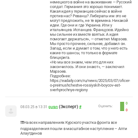
немецкого в войне на выживание — Русский
солдат. Германия это хорошо понимает.
Какая идея у германцев сейчас в войне
против нас? Реванш? Либералы им это не
могут предложить, не те времена. Никакой
идеи. Где они и где Украина. Или у
итальянцев. Испанцев. Французов. Идейно
мы сильнее их вместе взятых. А идея
помогает держаться», — отметил Марзоев.
Мы просто прочнее, сильнее, добавил он.
Запад, если и думает о том, что у него есть
какие-то шансы, то только в формате
блицкрига.
«Но мы все знаем, чем это для них
закончилось. И они знают», — заключил
Марзоев.
Подробнее:
https://eadaily.com/ru/news/2025/03/07/oficer-
o-preimushchestve-rossiyskih-boycov-est-
sverhprochnye-regiony
0
(Эксперт)
Оценить:
08.03.25 в 13:31
guran
#
0
❗❗❗На всех направлениях Курского участка фронта все
подразделения пошли в масштабное наступление – Апти
Алаутдинов