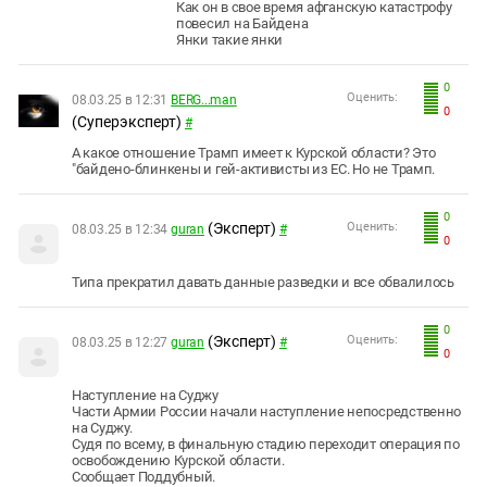
Как он в свое время афганскую катастрофу
повесил на Байдена
Янки такие янки
0
Оценить:
08.03.25 в 12:31
BERG...man
0
(Суперэксперт)
#
А какое отношение Трамп имеет к Курской области? Это
"байдено-блинкены и гей-активисты из ЕС. Но не Трамп.
0
(Эксперт)
Оценить:
08.03.25 в 12:34
guran
#
0
Типа прекратил давать данные разведки и все обвалилось
0
(Эксперт)
Оценить:
08.03.25 в 12:27
guran
#
0
Наступление на Суджу
Части Армии России начали наступление непосредственно
на Суджу.
Судя по всему, в финальную стадию переходит операция по
освобождению Курской области.
Сообщает Поддубный.