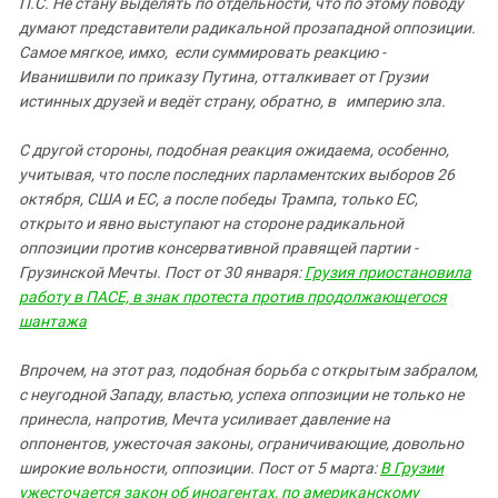
П.С. Не стану выделять по отдельности, что по этому поводу
думают представители радикальной прозападной оппозиции.
Самое мягкое, имхо, если суммировать реакцию -
Иванишвили по приказу Путина, отталкивает от Грузии
истинных друзей и ведёт страну, обратно, в империю зла.
С другой стороны, подобная реакция ожидаема, особенно,
учитывая, что после последних парламентских выборов 26
октября, США и ЕС, а после победы Трампа, только ЕС,
открыто и явно выступают на стороне радикальной
оппозиции против консервативной правящей партии -
Грузинской Мечты. Пост от 30 января:
Грузия приостановила
работу в ПАСЕ, в знак протеста против продолжающегося
шантажа
Впрочем, на этот раз, подобная борьба с открытым забралом,
с неугодной Западу, властью, успеха оппозиции не только не
принесла, напротив, Мечта усиливает давление на
оппонентов, ужесточая законы, ограничивающие, довольно
широкие вольности, оппозиции.
Пост от 5 марта:
В Грузии
ужесточается закон об иноагентах, по американскому