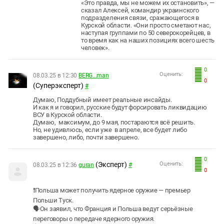
«Это правда, мы не можем их остановить», —
сказал Алексей, командир украинского
подразделения связи, сражающегося в
Курской области. «Они просто сметают нас,
наступая группами по 50 северокорейцев, в
то время как на наших позициях всего шесть
человек».
0
Оценить:
08.03.25 в 12:30
BERG...man
0
(Суперэксперт)
#
Думаю, Поддубный имеет реальные инсайды.
И как я и говорил, русские будут форсировать ликвидацию
ВСУ в Курской области.
Думаю, максимум, до 9 мая, постараются всё решить.
Но, не удивлюсь, если уже в апреле, все будет либо
завершено, либо, почти завершено.
0
(Эксперт)
Оценить:
08.03.25 в 12:36
guran
#
0
❗Польша может получить ядерное оружие — премьер
Польши Туск.
🗣Он заявил, что Франция и Польша ведут серьёзные
переговоры о передаче ядерного оружия.