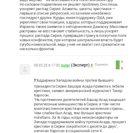
Но силовое подавление не решает проблему. Оно лишь
ускоряет распад Сирии. Алавиты, шииты, христиане —
первые в списке репрессий, но за ними неизбежно
последуют другие. Курды, имея поддержку США, уже
укрепляют свои позиции, а друзы, которых поддерживает
Израиль также заявили о неподчинении Дамаску. Массовые
расправы не восстановят стабильность, а лишь ускорят
процесс распада Сирии, превращая страну в лоскутное поле
новых конфликтов, при котором центральная власть будет
сугубо номинальной, ведь у нее не хватит сил сражаться на
несколько фронтов.
0
(Эксперт)
Оценить:
08.03.25 в 17:02
guran
#
0
❗Поддержка Западом войны против бывшего
президента Сирии Башара Асада привела к гибели
христиан, заявил американский журналист Такер
Карлсон.
"На протяжении десятилетий Башар Асад защищал
религиозные меньшинства в Сирии, в том числе
многочисленное христианское население страны...
Чем слабее был Асад, тем больше христиан
погибало. За те годы, когда неоконсерваторы на
Западе поддерживали войну против Асада, процент
христиан в Сирии сократился с десяти до двух", -
написал Карлсон в социальной сети X.