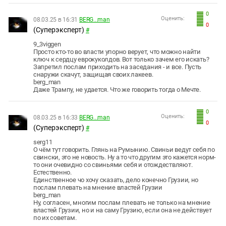
0
Оценить:
08.03.25 в 16:31
BERG...man
0
(Суперэксперт)
#
9_3viggen
Просто кто-то во власти упорно верует, что можно найти
ключ к сердцу еврокуколдов. Вот только зачем его искать?
Запретил послам приходить на заседания - и все. Пусть
снаружи скачут, защищая своих лакеев.
berg_man
Даже Трампу, не удается. Что же говорить тогда о Мечте.
0
Оценить:
08.03.25 в 16:33
BERG...man
0
(Суперэксперт)
#
serg11
О чём тут говорить. Глянь на Румынию. Свиньи ведут себя по
свински, это не новость. Ну а то что другим это кажется норм-
то они очевидно со свиньями себя и отождествляют.
Естественно.
Единственное чо хочу сказать, дело конечно Грузии, но
послам плевать на мнение властей Грузии
berg_man
Ну, согласен, многим послам плевать не только на мнение
властей Грузии, но и на саму Грузию, если она не действует
по их советам.