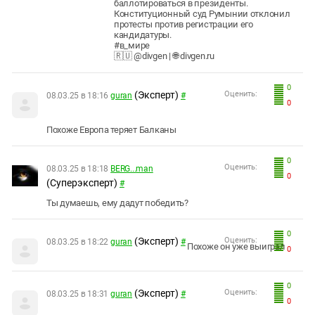
баллотироваться в президенты.
Конституционный суд Румынии отклонил
протесты против регистрации его
кандидатуры.
#в_мире
🇷🇺 @divgen | 🌐 divgen.ru
0
(Эксперт)
Оценить:
08.03.25 в 18:16
guran
#
0
Похоже Европа теряет Балканы
0
Оценить:
08.03.25 в 18:18
BERG...man
0
(Суперэксперт)
#
Ты думаешь, ему дадут победить?
0
(Эксперт)
Оценить:
08.03.25 в 18:22
guran
#
Похоже он уже выиграл
0
0
(Эксперт)
Оценить:
08.03.25 в 18:31
guran
#
0