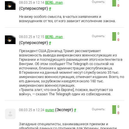
Оценить:
08.03.25 в 12:14
BERG...man
0
(Суперэксперт)
#
Не вижу особого смысла, в частых заявлениях и
возмущениях от тех, от кого зависит исполнение закона.
0
Оценить:
08.03.25 в 12:15
BERG...man
0
(Суперэксперт)
#
Президент США Дональд Трамп рассматривает
возможность вывода американских военнослужащих из
Германии и последующего размещения этого контингента в
Венгрии. Об этом сообщает The Telegraph со ссылкой на
источники, близкие к администрации республиканца.
В Германии на данный момент несут службу около 35 тыс.
американских военнослужащих, отмечает издание. Всего, по
его данным, за рубежом находятся около 160 тыс.
американских военнослужащих.
«Трампа злит, что они [в Европе], похоже, выступают за
войну», — сказал The Telegraph один из собеседников.
0
(Эксперт)
Оценить:
08.03.25 в 12:24
guran
#
0
Западные специалисты, занимавшиеся приемом и
обработкой данных со спутников для Украины, покинули