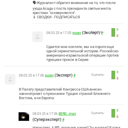
🗣Журналист обратил внимание на то, что после
ухода Асада с поста президента святые места
христиан "оскверняются".
📱 СВОДКИ - ПОДПИСАТЬСЯ
0
(Эксперт)
Оценить:
08.03.25 в 17:03
guran
#
0
Сдается мне коллеги, мы на пороге еще
одной охренетильной истории. Российско-
американо-израильской операции против
турецких прокси в Сирии
0
(Эксперт)
Оценить:
08.03.25 в 17:06
guran
#
0
В Палату представителей Конгресса США внесен
законопроект о признании Турции страной Ближнего
Востока, а не Европы
0
Оценить:
08.03.25 в 17:06
BERG...man
0
(Суперэксперт)
#
Нарастает. А РФ, позиция, какая? Ты в курсе? Я пока