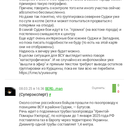
примерно такую географию.
Причем, говорить о контроле того или иного участка сейчас
абсолютно бессмысленно.
Но даже так понятно, что группировка севернее Суджи уже
по сути в котле (хотя и может попытаться прорваться с
потерями на отходе).
В самой Судже бои идут в т.н. "промке" (на востоке города) и
постепенно смещаются к центру.
Еще идут очень интересные бои южнее Суджи и Западнее,
но пока писать подробности не буду (то есть на этой карте
они не отображены).
Надеюсь к вечеру уже будет можно.
В целом ситуация для ВСУ выглядит мягко говоря
"катастрофически". И не случайно их инфопомойки уже
"вышли в эфир" и прямым текстом требуют вывода остатков
группировки из Курщины, пока ее там всю не перебили.
https://t.me/s/yurasumy
0
Оценить:
08.03.25 в 16:36
BERG...man
0
(Суперэксперт)
#
Около сотни российских бойцов прошли по газопроводу к
позициям ВСУ в районе Суджи, — Бутусов.
Речь идет о подземных трубах газопровода "Уренгой-
Помары-Ужгород", по которым до 1 января 2025 года РФ
поставляла газ в Европу через территорию Украины.
Диаметр одной трубы составляет 1,4 метра.