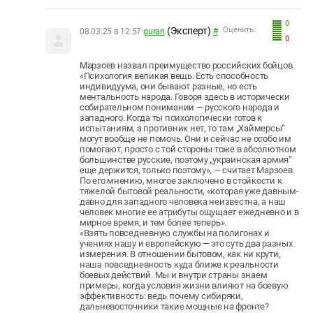
0
(Эксперт)
Оценить:
08.03.25 в 12:57
guran
#
0
Марзоев назвал преимущество российских бойцов.
«Психология великая вещь. Есть способность
индивидуума, они бывают разные, но есть
ментальность народа. Говоря здесь в исторически
собирательном понимании — русского народа и
западного. Когда ты психологически готов к
испытаниям, а противник нет, то там „Хаймерсы“
могут вообще не помочь. Они и сейчас не особо им
помогают, просто с той стороны тоже в абсолютном
большинстве русские, поэтому „украинская армия“
еще держится, только поэтому», — считает Марзоев.
По его мнению, многое заключено в стойкости к
тяжелой бытовой реальности, «которая уже давным-
давно для западного человека неизвестна, а наш
человек многие ее атрибуты ощущает ежедневно и в
мирное время, и тем более теперь».
«Взять повседневную службы на полигонах и
учениях нашу и европейскую — это суть два разных
измерения. В отношении бытовом, как ни крути,
наша повседневность куда ближе к реальности
боевых действий. Мы и внутри страны знаем
примеры, когда условия жизни влияют на боевую
эффективность: ведь почему сибиряки,
дальневосточники такие мощные на фронте?