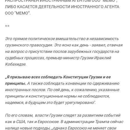
РАСПРОСТРАНЕН ИНОСТРАННЫМ АГЕНТОМ ООО “МЕМО”,
ЗАСТАВЛЯЕТ
Дагестан
ЛИБО КАСАЕТСЯ ДЕЯТЕЛЬНОСТИ ИНОСТРАННОГО АГЕНТА
КАВКАЗ ЗА ПАЛЕСТИНУ
ООО “МЕМО”.
Ингушетия
ИНАКОМЫСЛИЕ В ЧЕЧНЕ
Кабардино-Балкария
ПРЕСЛЕДОВАНИЕ АКТИВИСТОВ
==
МОБИЛИЗАЦИЯ И ПРОТЕСТЫ
Калмыкия
Это прямое политическое вмешательство в независимость
Карачаево-Черкесия
грузинского правосудия. Это ясно как день - заявил, отвечая
Краснодарский край
на вопрос о присутствии послов зарубежных государств на
судебных процессах, премьер-министр Грузии Ираклий
Нагорный Карабах
Кобахидзе.
Российская Федерация
„Я призываю всех соблюдать Конституции Грузии и ее
Ростовская область
принципы.
А также соблюдать конвенции по сдерживанию
Северная Осетия - Алания
иностранных послов. По сей день, к сожалению, указанные
СКФО
принципы и конституционные нормы не соблюдаются,
надеемся, в будущем это будет урегулировано".
Ставропольский край
Чечня
По его словам, власти Грузии следят за развитием событий
как в США, так и Евросоюзе. В администрации Трампа сейчас
Южная Осетия
налицо новые подходы, „однако Евросоюз не меняет свои