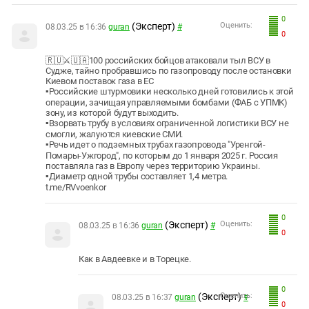
0
(Эксперт)
Оценить:
08.03.25 в 16:36
guran
#
0
🇷🇺⚔🇺🇦100 российских бойцов атаковали тыл ВСУ в
Судже, тайно пробравшись по газопроводу после остановки
Киевом поставок газа в ЕС
▪️Российские штурмовики несколько дней готовились к этой
операции, зачищая управляемыми бомбами (ФАБ с УПМК)
зону, из которой будут выходить.
▪️Взорвать трубу в условиях ограниченной логистики ВСУ не
смогли, жалуются киевские СМИ.
▪️Речь идет о подземных трубах газопровода "Уренгой-
Помары-Ужгород", по которым до 1 января 2025 г. Россия
поставляла газ в Европу через территорию Украины.
▪️Диаметр одной трубы составляет 1,4 метра.
t.me/RVvoenkor
0
(Эксперт)
Оценить:
08.03.25 в 16:36
guran
#
0
Как в Авдеевке и в Торецке.
0
(Эксперт)
Оценить:
08.03.25 в 16:37
guran
#
0