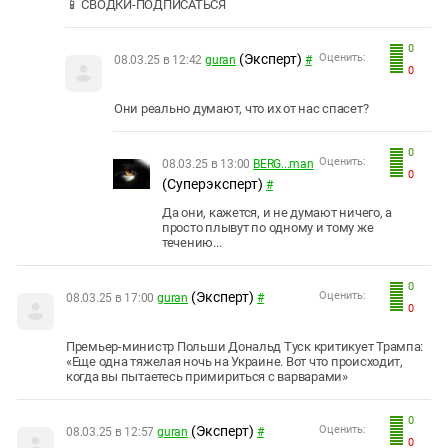
📱 СВОДКИ-ПОДПИСАТЬСЯ
0
(Эксперт)
Оценить:
08.03.25 в 12:42
guran
#
0
Они реально думают, что их от нас спасет?
0
Оценить:
08.03.25 в 13:00
BERG...man
0
(Суперэксперт)
#
Да они, кажется, и не думают ничего, а
просто плывут по одному и тому же
течению...
0
(Эксперт)
Оценить:
08.03.25 в 17:00
guran
#
0
Премьер-министр Польши Дональд Туск критикует Трампа:
«Еще одна тяжелая ночь на Украине. Вот что происходит,
когда вы пытаетесь примириться с варварами»
0
(Эксперт)
Оценить:
08.03.25 в 12:57
guran
#
0