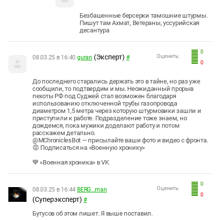
Безбашенные берсерки тамошние штурмы.
Пишут там Ахмат, Ветераны, уссурийская
десантура
0
(Эксперт)
Оценить:
08.03.25 в 16:40
guran
#
0
До последнего старались держать это в тайне, но раз уже
сообщили, то подтвердим и мы. Неожиданный прорыв
пехоты РФ под Суджей стал возможен благодаря
использованию отключенной трубы газопровода
диаметром 1,5 метра через которую штурмовики зашли и
приступили к работе. Подразделение тоже знаем, но
дождемся, пока мужики доделают работу и потом
расскажем детально.
@MChroniclesBot — присылайте ваши фото и видео с фронта.
😡 Подписаться на «Военную хронику»
⠀
💙 «Военная хроника» в VK
0
Оценить:
08.03.25 в 16:44
BERG...man
0
(Суперэксперт)
#
Бутусов об этом пишет. Я выше поставил.