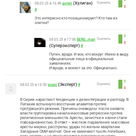
(Хулиган)
Оценить:
08.03.25 в 16:49
антип
0
#
Это интересно кто позиционирует? Кто там из
элитке?
0
Оценить:
08.03.25 в 17:06
BERG...man
0
(Суперэксперт)
#
Путин, вроде. И все, кто вокруг. Имею в виду,
официальные лица в официальных
заявлениях.
И вроде, и воюют за это. Официально.
0
(Эксперт)
Оценить:
08.03.25 в 16:50
guran
#
0
В Сирии нарастают тенденции к дезинтеграции и распаду. В
Латакии вспыхнуло восстание алавитов против
протурецкого режима. Причины очевидны: после захвата
власти группировка начала массовые репрессии против
религиозных меньшинств. Аресты, зачистки и казни стали
повседневностью. В ответ – жесткое подавление: массовые
аресты мирны, расстрелы, удары по жилым кварталам.
Западные СМИ молчат. Они не замечают тысяч погибших,
ведь жертвы – не вписываются в политконъюнктуру.