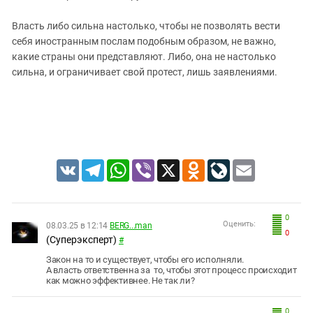
Власть либо сильна настолько, чтобы не позволять вести
себя иностранным послам подобным образом, не важно,
какие страны они представляют. Либо, она не настолько
сильна, и ограничивает свой протест, лишь заявлениями.
VK
Telegram
WhatsApp
Viber
X
Odnoklassniki
LiveJournal
Email
0
Оценить:
08.03.25 в 12:14
BERG...man
0
(Суперэксперт)
#
Закон на то и существует, чтобы его исполняли.
А власть ответственна за то, чтобы этот процесс происходит
как можно эффективнее. Не так ли?
0