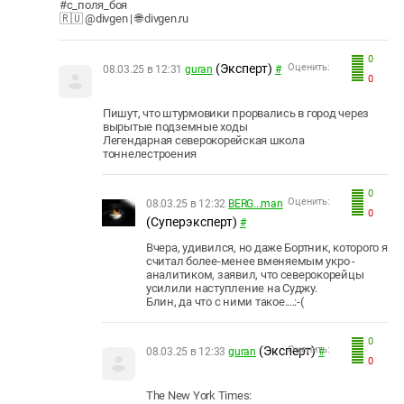
#с_поля_боя
🇷🇺 @divgen | 🌐 divgen.ru
0
(Эксперт)
Оценить:
08.03.25 в 12:31
guran
#
0
Пишут, что штурмовики прорвались в город через
вырытые подземные ходы
Легендарная северокорейская школа
тоннелестроения
0
Оценить:
08.03.25 в 12:32
BERG...man
0
(Суперэксперт)
#
Вчера, удивился, но даже Бортник, которого я
считал более-менее вменяемым укро -
аналитиком, заявил, что северокорейцы
усилили наступление на Суджу.
Блин, да что с ними такое....:-(
0
(Эксперт)
Оценить:
08.03.25 в 12:33
guran
#
0
The New York Times: