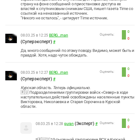
страну на фоне сообщений о приостановке доступа ее
властей к спутниковым снимкам США, пишет газета Time со
ссылкой на неназванный источник.
"Никого не осталось", - цитирует Time источник.
0
Оценить:
08.03.25 в 12:25
BERG...man
0
(Суперэксперт)
#
Да, много сообщений по этому поводу. Видимо, может быть и
правдой. Хотя, надо чуток обождать.
0
Оценить:
08.03.25 в 12:27
BERG...man
0
(Суперэксперт)
#
Курская область. Теперь официально.
🇷🇺 Подразделениями группировки войск «Север» в ходе
наступательных действий освобождены населенные пункты
Викторовка, Николаевка и Старая Сорочина в Курской
области.
0
(Эксперт)
Оценить:
08.03.25 в 12:28
guran
#
0
‼️🇷🇺🏴‍☠️10-тысячной группировке ВСУ в Курской