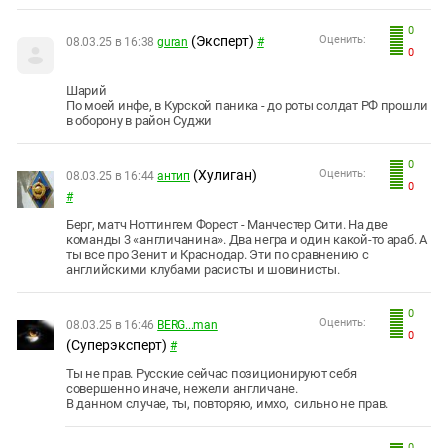
0
(Эксперт)
Оценить:
08.03.25 в 16:38
guran
#
0
Шарий
По моей инфе, в Курской паника - до роты солдат РФ прошли
в оборону в район Суджи
0
(Хулиган)
Оценить:
08.03.25 в 16:44
антип
0
#
Берг, матч Ноттингем Форест - Манчестер Сити. На две
команды 3 «англичанина». Два негра и один какой-то араб. А
ты все про Зенит и Краснодар. Эти по сравнению с
английскими клубами расисты и шовинисты.
0
Оценить:
08.03.25 в 16:46
BERG...man
0
(Суперэксперт)
#
Ты не прав. Русские сейчас позиционируют себя
совершенно иначе, нежели англичане.
В данном случае, ты, повторяю, имхо, сильно не прав.
0