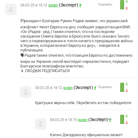
0
(Эксперт)
Оценить:
08.03.25 в 18:12
guran
#
0
❗Президент Болгарии Румен Радев заявил, что украинский
конфликт тянет Европу на дно, сообщает радиостанция BNR.
«Он (Радев - ред.) также отметил, что на последнем
заседании Совета Европы в Брюсселе было сказано "много
чего о перевооружении и почти ничего о прекращении войны
в Украине, которая влечет Европу ко дну», - говорится в
публикации.
🗣Радев также отметил, что позиция Европы по достижению
мира на Украине силой выглядит нереалистично, передает
Болгарское телеграфное агентство.
📱 СВОДКИ-ПОДПИСАТЬСЯ
0
(Эксперт)
Оценить:
08.03.25 в 18:12
guran
#
0
Братушки верны себе. Перебегать в стан победителя
0
(Эксперт)
Оценить:
08.03.25 в 18:15
guran
#
0
Кэлин Джорджеску официально может