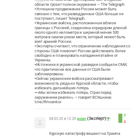
области грозит полное окружение — The Telegraph
▪️Успешное продвижение России может быть
связано с тем, что разведданные США больше не
поступают, пишет Telegraph.
▪️Украинские войска, расположенные вблизи
границы с Россией, соединены коридором длиной
около одного километра и шириной менее 500
метров в самом узком месте, который может быть
взят армией России.
▪️Эксперты считают, что ограничение наблюдения со
стороны США позволит России действовать более
свободно и планировать нападения втайне от
Украины.
▪️Источники в украинской разведке сообщили СМИ,
что практически все данные от США были
заблокированы.
▪️Сейчас украинские войска рассматривают
возможность ухода из Курской области, чтобы
избежать дальнейших потерь.
➖«Мы хотим избежать потерь. Страх перед
окружением реален», — говорят ВСУшники.
t.me/RVvoenkor
0
(Эксперт)
Оценить:
08.03.25 в 12:29
guran
#
0
Курскую катастрофу вешают на Трампа