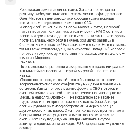
Российская армия сильнее войск Запада, несмотря на
разницу в «бюджетных мощностях», заявил офицер запаса
Олег Марзоев, занимающийся координацией помощи
осетинским подразделениям в зоне СВО.
«Запад к войне, конечно, в целом может и готов, иллюзий
питать не стоит. Как минимум технически у НАТО есть, чем
воевать и достаточно долго. Но в чем наши сильные стороны
против Запада, несмотря на очень большую разницу в
бюджетных мощностях? Наша сила — в людях. Не в их числе,
тут мы тоже уступаем, увы, но в качестве. Западный человек
не готов к тому, к чему мы готовы, и это доказали на деле», —
отметил Марзоев.
Реклама
По его словам, европейцы и американцы в прошлый раз так,
как мы сейчас, воевали в Первой мировой — более века
назад.
«Такого затяжного, тяжелейшего в бытовом отношении
вооруженного окопного конфликта у них даже в памяти не
осталось. Запад не готов к войне формата СВО, не готов к
окопной войне. Окопной — не в контексте полигонов, не на
месяц, а надолго. Окопной — не когда тебе все заранее
подготовили и ты пришел там жить, как на базе. А когда
своими руками рыть под обстрелами. А через месяц в
другом месте и так далее. Окопной, когда тебе пропитание и
боеприпасы не могут довезти очень долго в эти самые
окопы. Бутылку воды 0,5 на четыре человека в сутки
закинули дроном, если он через РЭБ прорвался», — уточнил
офицер