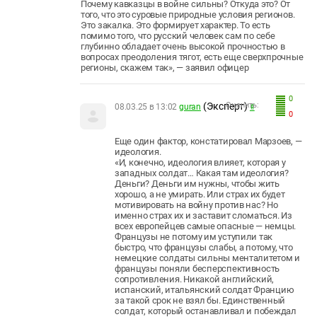
Почему кавказцы в войне сильны? Откуда это? От
того, что это суровые природные условия регионов.
Это закалка. Это формирует характер. То есть
помимо того, что русский человек сам по себе
глубинно обладает очень высокой прочностью в
вопросах преодоления тягот, есть еще сверхпрочные
регионы, скажем так», — заявил офицер
0
(Эксперт)
Оценить:
08.03.25 в 13:02
guran
#
0
Еще один фактор, констатировал Марзоев, —
идеология.
«И, конечно, идеология влияет, которая у
западных солдат… Какая там идеология?
Деньги? Деньги им нужны, чтобы жить
хорошо, а не умирать. Или страх их будет
мотивировать на войну против нас? Но
именно страх их и заставит сломаться. Из
всех европейцев самые опасные — немцы.
Французы не потому им уступили так
быстро, что французы слабы, а потому, что
немецкие солдаты сильны менталитетом и
французы поняли бесперспективность
сопротивления. Никакой английский,
испанский, итальянский солдат Францию
за такой срок не взял бы. Единственный
солдат, который останавливал и побеждал