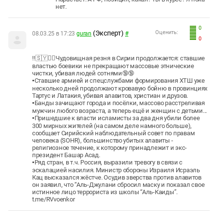
нет.
0
(Эксперт)
Оценить:
08.03.25 в 17:23
guran
#
0
‼️🇸🇾🏴‍☠Чудовищная резня в Сирии продолжается: ставшие
властью боевики не прекращают массовые этнические
чистки, убивая людей сотнями🔞🔞
▪️Ставшие армией и спецслужбами формирования ХТШ уже
несколько дней продолжают кровавую бойню в провинциях
Тартус и Латакия, убивая алавитов, христиан и друзов.
▪️Банды зачищают города и посёлки, массово расстреливая
мужчин любого возраста, а теперь ещё и женщин с детьми...
▪️Пришедшие к власти исламисты за два дня убили более
300 мирных жителей (на самом деле намного больше),
сообщает Сирийский наблюдательный совет по правам
человека (SOHR), большинство убитых алавиты -
религиозное течение, к которому принадлежит и экс-
президент Башар Асад.
▪️Ряд стран, в т.ч. Россия, выразили тревогу в связи с
эскалацией насилия. Министр обороны Израиля Исраэль
Кац высказался жёстче. Осудив зверства против алавитов
он заявил, что “Аль-Джулани сбросил маску и показал свое
истинное лицо террориста из школы “Аль-Каиды”.
t.me/RVvoenkor