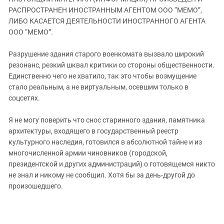
ЗАСТАВЛЯЕТ
Дагестан
РАСПРОСТРАНЕН ИНОСТРАННЫМ АГЕНТОМ ООО “МЕМО”,
КАВКАЗ ЗА ПАЛЕСТИНУ
ЛИБО КАСАЕТСЯ ДЕЯТЕЛЬНОСТИ ИНОСТРАННОГО АГЕНТА
Ингушетия
ИНАКОМЫСЛИЕ В ЧЕЧНЕ
ООО “МЕМО”.
Кабардино-Балкария
ПРЕСЛЕДОВАНИЕ АКТИВИСТОВ
МОБИЛИЗАЦИЯ И ПРОТЕСТЫ
Разрушение здания старого военкомата вызвало широкий
Калмыкия
резонанс, резкий шквал критики со стороны общественности.
Карачаево-Черкесия
Единственно чего не хватило, так это чтобы возмущение
Краснодарский край
стало реальным, а не виртуальным, осевшим только в
соцсетях.
Нагорный Карабах
Российская Федерация
Я не могу поверить что снос старинного здания, памятника
архитектуры, входящего в государственный реестр
Ростовская область
культурного наследия, готовился в абсолютной тайне и из
Северная Осетия - Алания
многочисленной армии чиновников (городской,
СКФО
президентской и других администраций) о готовящемся никто
не знал и никому не сообщил. Хотя бы за день-другой до
Ставропольский край
произошедшего.
Чечня
Южная Осетия