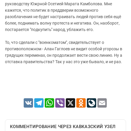
руководству Южрной Осетией Марата Камболова. Мне
кажется, что политик в преддверии возможного
разоблачения не будет настраивать людей против себя ещё
более, поднимать волну протеста и негатива. Он, наоборот,
постарается "подкупить" народ, ублажить его.
То, что сделали с "военкоматом", свидетельствует о
противоположном - Алан Гаглоев не видит особой угорозы в
грядущих переменах, он продолжает вести свою линию. Ну а
отставка правительства? Так у нас это уже бывало, и не раз.
VK
Telegram
WhatsApp
Viber
X
Odnoklassniki
LiveJournal
Email
КОММЕНТИРОВАНИЕ ЧЕРЕЗ КАВКАЗСКИЙ УЗЕЛ