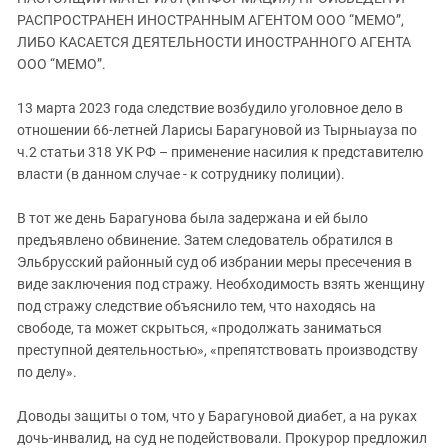
ЗАСТАВЛЯЕТ
Дагестан
РАСПРОСТРАНЕН ИНОСТРАННЫМ АГЕНТОМ ООО “МЕМО”,
КАВКАЗ ЗА ПАЛЕСТИНУ
ЛИБО КАСАЕТСЯ ДЕЯТЕЛЬНОСТИ ИНОСТРАННОГО АГЕНТА
Ингушетия
ИНАКОМЫСЛИЕ В ЧЕЧНЕ
ООО “МЕМО”.
Кабардино-Балкария
ПРЕСЛЕДОВАНИЕ АКТИВИСТОВ
МОБИЛИЗАЦИЯ И ПРОТЕСТЫ
13 марта 2023 года следствие возбудило уголовное дело в
Калмыкия
отношении 66-летней Ларисы Барагуновой из Тырныауза по
Карачаево-Черкесия
ч.2 статьи 318 УК РФ – применение насилия к представителю
Краснодарский край
власти (в данном случае - к сотруднику полиции).
Нагорный Карабах
В тот же день Барагунова была задержана и ей было
Российская Федерация
предъявлено обвинение. Затем следователь обратился в
Эльбрусский районный суд об избрании меры пресечения в
Ростовская область
виде заключения под стражу. Необходимость взять женщину
Северная Осетия - Алания
под стражу следствие объяснило тем, что находясь на
СКФО
свободе, та может скрыться, «продолжать заниматься
преступной деятельностью», «препятствовать производству
Ставропольский край
по делу».
Чечня
Доводы защиты о том, что у Барагуновой диабет, а на руках
Южная Осетия
дочь-инвалид, на суд не подействовали. Прокурор предложил