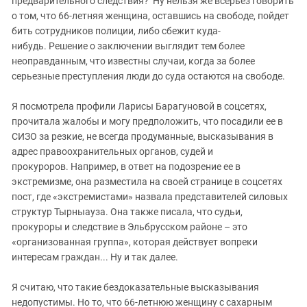
предварительного следствия? Ну нельзя же всерьез говорить
о том, что 66-летняя женщина, оставшись на свободе, пойдет
бить сотрудников полиции, либо сбежит куда-
нибудь. Решение о заключении выглядит тем более
неоправданным, что известны случаи, когда за более
серьезные преступления люди до суда остаются на свободе.
Я посмотрела профили Ларисы Барагуновой в соцсетях,
прочитала жалобы и могу предположить, что посадили ее в
СИЗО за резкие, не всегда продуманные, высказывания в
адрес правоохранительных органов, судей и
прокуроров. Например, в ответ на подозрение ее в
экстремизме, она разместила на своей странице в соцсетях
пост, где «экстремистами» назвала представителей силовых
структур Тырныауза. Она также писала, что судьи,
прокуроры и следствие в Эльбрусском районе – это
«организованная группа», которая действует вопреки
интересам граждан... Ну и так далее.
Я считаю, что такие бездоказательные высказывания
недопустимы. Но то, что 66-летнюю женщину с сахарным