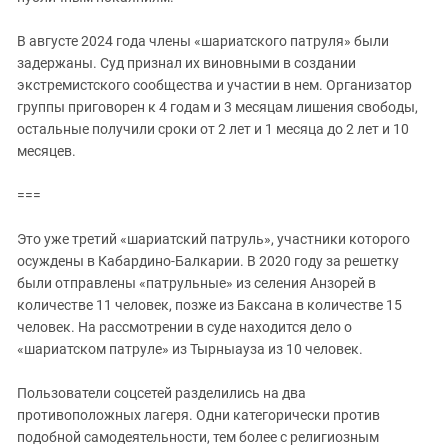
Южный Кавказ
ЮФО
В августе 2024 года члены «шариатского патруля» были
задержаны. Суд признал их виновными в создании
экстремистского сообщества и участии в нем. Организатор
группы приговорен к 4 годам и 3 месяцам лишения свободы,
остальные получили сроки от 2 лет и 1 месяца до 2 лет и 10
месяцев.
===
Это уже третий «шариатский патруль», участники которого
осуждены в Кабардино-Балкарии. В 2020 году за решетку
были отправлены «патрульные» из селения Анзорей в
количестве 11 человек, позже из Баксана в количестве 15
человек. На рассмотрении в суде находится дело о
«шариатском патруле» из Тырныауза из 10 человек.
Пользователи соцсетей разделились на два
противоположных лагеря. Одни категорически против
подобной самодеятельности, тем более с религиозным