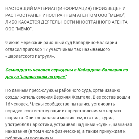
ЗАСТАВЛЯЕТ
Дагестан
НАСТОЯЩИЙ МАТЕРИАЛ (ИНФОРМАЦИЯ) ПРОИЗВЕДЕН И
КАВКАЗ ЗА ПАЛЕСТИНУ
Ингушетия
РАСПРОСТРАНЕН ИНОСТРАННЫМ АГЕНТОМ ООО “МЕМО”,
ИНАКОМЫСЛИЕ В ЧЕЧНЕ
ЛИБО КАСАЕТСЯ ДЕЯТЕЛЬНОСТИ ИНОСТРАННОГО АГЕНТА
Кабардино-Балкария
ПРЕСЛЕДОВАНИЕ АКТИВИСТОВ
ООО “МЕМО”.
МОБИЛИЗАЦИЯ И ПРОТЕСТЫ
Калмыкия
9 июня Черекский районный суд Кабардино-Балкарии
Карачаево-Черкесия
огласил приговор 17 участникам так называемого
Краснодарский край
«шариатского патруля».
Нагорный Карабах
Семнадцать человек осуждены в Кабардино-Балкарии по
Российская Федерация
делу о "шариатском патруле"
Ростовская область
По данным пресс-службы районного суда, организацию
Северная Осетия - Алания
создал житель селения Верхняя Жемтала. В ее состав вошли
СКФО
16 человек. Члены сообщества пытались установить
порядки, соответствующие их представлениям о нормах
Ставропольский край
шариата. Они «вправляли мозги» тем, кто пил, курил,
Чечня
употреблял наркотики, устраивая над ними «суды», назначая
Южная Осетия
наказания (в том числе физические), а также принуждая к
публичным покаяниям.