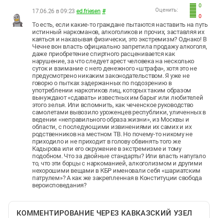
0
Оценить:
17.06.26 в 09:23
ed.friesen
#
0
То есть, если какие-то граждане пытаются наставить на путь
истинный наркоманов, алкоголиков и прочих, заставляя их
каяться и наказывая физически, это экстремизм? Однако! В
Чечне вон власть официально запретила продажу алкоголя,
даже приобретение спиртного расценивается как
нарушение, за что следует арест человека на несколько
суток и взимание с него денежного «штрафа», хотя это не
предусмотрено никаким законодательством. Я уже не
говорю о пытках задержанных по подозрению в
употреблении наркотиков лиц, которых таким образом
вынуждают «сдавать» известных им барыг или любителей
этого зелья. Или вспомнить, как чеченское руководство
самолетами вывозило уроженцев республики, уличенных в
ведении «неправильного образа жизни», из Москвы и
области, с последующими извинениями их самих и их
родственников на местном ТВ. Но почему-то никому не
приходило и не приходит в голову обвинять того же
Кадырова или его окружение в экстремизме и тому
подобном. Что за двойные стандарты? Или власть напугало
то, что эти борцы с наркоманией, алкоголизмом и другими
нехорошими вещами в КБР именовали себя «шариатским
патрулем»? А как же закрепленная в Конституции свобода
вероисповедания?
КОММЕНТИРОВАНИЕ ЧЕРЕЗ КАВКАЗСКИЙ УЗЕЛ