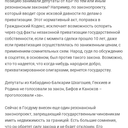
позицию занимали депутаты от КБР по тем или иным
резонансным законам? Например, по законопроекту,
который вводит срок исковой давности по делам о
приватизации. Этот нормативный акт, поправка в
Гражданский Кодекс, исключает возможность оспорить
через суд факты незаконной приватизации государственной
собственности, если с момента сделки прошло 10 лет, даже
если приватизация осуществлялась по заниженным ценам, с
применением сомнительных схем. Народ, судя по обсуждению
в соцсетях, в основном, был против такого закона. Возможно,
кто-то надеется, что когда-нибудь народное добро,
прихватизированное олигархами, вернется государству.
Депутаты из Кабардино-Балкарии Шхагошев, Геккиев и
Родина не голосовали за закон, Бифов и Каноков –
проголосовали «за».
Сейчас в Госдуму внесен еще один резонансный
законопроект, запрещающий государственным чиновникам
иметь недвижимость за границей. Есть большие сомнения,
что он обретет силу закона и не будет отклонен. Его