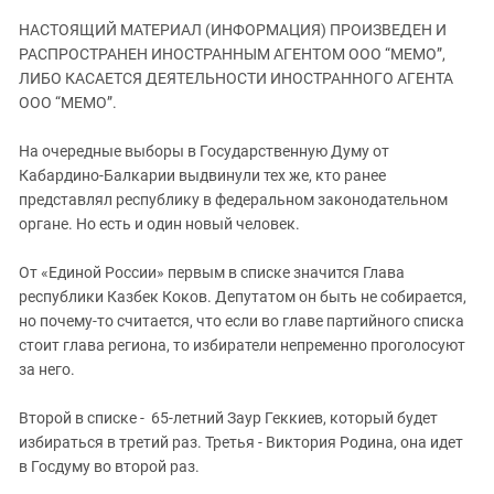
ЗАСТАВЛЯЕТ
Дагестан
НАСТОЯЩИЙ МАТЕРИАЛ (ИНФОРМАЦИЯ) ПРОИЗВЕДЕН И
КАВКАЗ ЗА ПАЛЕСТИНУ
Ингушетия
РАСПРОСТРАНЕН ИНОСТРАННЫМ АГЕНТОМ ООО “МЕМО”,
ИНАКОМЫСЛИЕ В ЧЕЧНЕ
ЛИБО КАСАЕТСЯ ДЕЯТЕЛЬНОСТИ ИНОСТРАННОГО АГЕНТА
Кабардино-Балкария
ПРЕСЛЕДОВАНИЕ АКТИВИСТОВ
ООО “МЕМО”.
МОБИЛИЗАЦИЯ И ПРОТЕСТЫ
Калмыкия
На очередные выборы в Государственную Думу от
Карачаево-Черкесия
Кабардино-Балкарии выдвинули тех же, кто ранее
Краснодарский край
представлял республику в федеральном законодательном
органе. Но есть и один новый человек.
Нагорный Карабах
Российская Федерация
От «Единой России» первым в списке значится Глава
Ростовская область
республики Казбек Коков. Депутатом он быть не собирается,
но почему-то считается, что если во главе партийного списка
Северная Осетия - Алания
стоит глава региона, то избиратели непременно проголосуют
СКФО
за него.
Ставропольский край
Второй в списке - 65-летний Заур Геккиев, который будет
Чечня
избираться в третий раз. Третья - Виктория Родина, она идет
Южная Осетия
в Госдуму во второй раз.