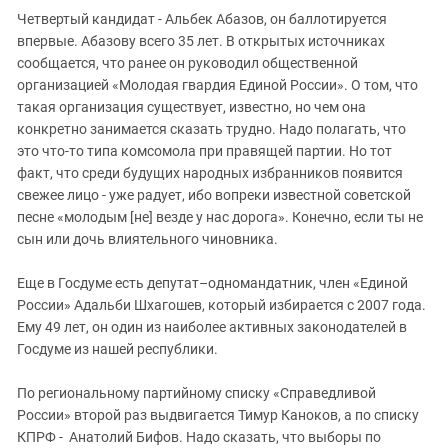
Южный Кавказ
Четвертый кандидат - Альбек Абазов, он баллотируется
ЮФО
впервые. Абазову всего 35 лет. В открытых источниках
сообщается, что ранее он руководил общественной
организацией «Молодая гвардия Единой России». О том, что
такая организация существует, известно, но чем она
конкретно занимается сказать трудно. Надо полагать, что
это что-то типа комсомола при правящей партии. Но тот
факт, что среди будущих народных избранников появится
свежее лицо - уже радует, ибо вопреки известной советской
песне «молодым [не] везде у нас дорога». Конечно, если ты не
сын или дочь влиятельного чиновника.
Еще в Госдуме есть депутат–одномандатник, член «Единой
России» Адальби Шхагошев, который избирается с 2007 года.
Ему 49 лет, он один из наиболее активных законодателей в
Госдуме из нашей республики.
По региональному партийному списку «Справедливой
России» второй раз выдвигается Тимур Каноков, а по списку
КПРФ - Анатолий Бифов. Надо сказать, что выборы по