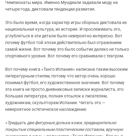
Чемпионаты мира. Именно Мундиали задавали моду на
четыре года, диктовали тенденции развития.
Это было время, когда характер игры сборных диктовала их
национальная культура, их история. И прослеживать это,
углубляться в эти детали было невероятно интересно. Вот
почему футбол той эпохи действительно был отражением
самой жизни. Вот почему это было событие далеко не только
спортивного уровня. Вот почему его сравнивали с театром.
Вот почему книга «Танго Испания» написана таким высоким
литературным стилем, потому что автор очень хорошо
понимал футбол, его художественное значение. Вот почему
эта книга не просто дневниковые записки журналиста, это
большая литература, полная отсылок к писателям,
художникам, скульпторам Испании. Читать это —
невероятное эстетическое наслаждение:
«Тридцать две фигурные дольки кожи, предварительно
покрытые специальным пластическим составом, вручную
сшиваются в одну – получается «Танго Испания». Вот он, в