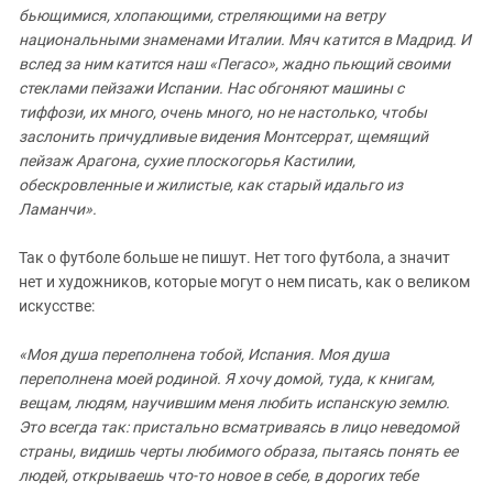
бьющимися, хлопающими, стреляющими на ветру
национальными знаменами Италии. Мяч катится в Мадрид. И
вслед за ним катится наш «Пегасо», жадно пьющий своими
стеклами пейзажи Испании. Нас обгоняют машины с
тиффози, их много, очень много, но не настолько, чтобы
заслонить причудливые видения Монтсеррат, щемящий
пейзаж Арагона, сухие плоскогорья Кастилии,
обескровленные и жилистые, как старый идальго из
Ламанчи».
Так о футболе больше не пишут. Нет того футбола, а значит
нет и художников, которые могут о нем писать, как о великом
искусстве:
«Моя душа переполнена тобой, Испания. Моя душа
переполнена моей родиной. Я хочу домой, туда, к книгам,
вещам, людям, научившим меня любить испанскую землю.
Это всегда так: пристально всматриваясь в лицо неведомой
страны, видишь черты любимого образа, пытаясь понять ее
людей, открываешь что-то новое в себе, в дорогих тебе