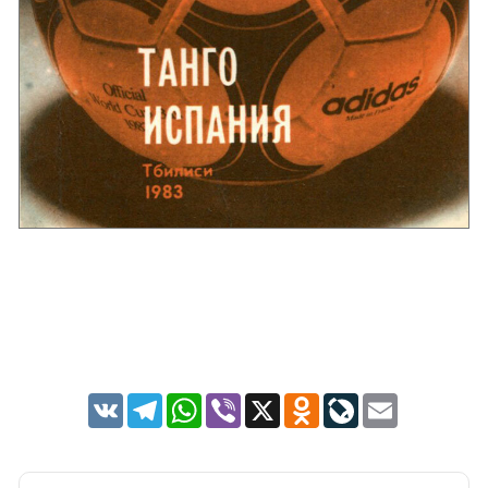
VK
Telegram
WhatsApp
Viber
X
Odnoklassniki
LiveJournal
Email