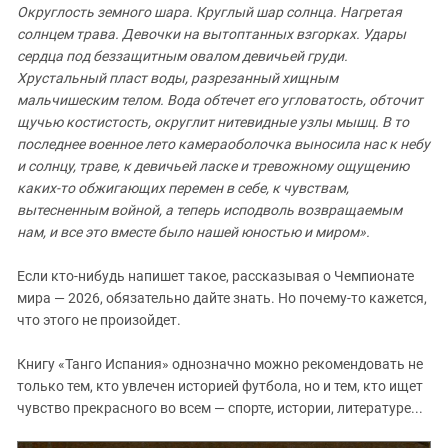
Округлость земного шара. Круглый шар солнца. Нагретая
солнцем трава. Девочки на вытоптанных взгорках. Удары
сердца под беззащитным овалом девичьей груди.
Хрустальный пласт воды, разрезанный хищным
мальчишеским телом. Вода обтечет его угловатость, обточит
щучью костистость, округлит нитевидные узлы мышц. В то
последнее военное лето камераоболочка выносила нас к небу
и солнцу, траве, к девичьей ласке и тревожному ощущению
каких-то обжигающих перемен в себе, к чувствам,
вытесненным войной, а теперь исподволь возвращаемым
нам, и все это вместе было нашей юностью и миром».
Если кто-нибудь напишет такое, рассказывая о Чемпионате
мира — 2026, обязательно дайте знать. Но почему-то кажется,
что этого не произойдет.
Книгу «Танго Испания» однозначно можно рекомендовать не
только тем, кто увлечен историей футбола, но и тем, кто ищет
чувство прекрасного во всем — спорте, истории, литературе...