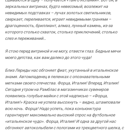
зеркальных витринах, будто невесомый, возлежит на
невидимых подставках – лучах золотых светильников,
сверкает, переливается, играет невидимыми гранями –
драгоценность, бриллиант, алмаз, лунный камень, из-за
которого столько схваток, столько приключений, столько
слез и переживаний…
Я стою перед витриной и не могу, отвести глаз. Бедные мячи
моего детства, как вам далеко до этого чуда!
Близ Лериды нас обгоняет фиат, укутанный в итальянское
знамя. Автомладенец в пеленках с опознавательными
метками своего отечества. Форца, Италия! Вперед, Италия!
Сегодня утром на Рамблас в магазинчиках сувениров
появились голубые майки с этой надписью – «Форца,
Италия!» Краска не успела высохнуть – видно, штамповали
всю ночь. Форца! Надо успеть, пока конъюнктура
гарантирует максимально высокий спрос на футбольное
«итальянское чудо». Форца, Италия! И одна за другой нас
обгоняют автоколыбели с пологами из трехцветного шелка, с