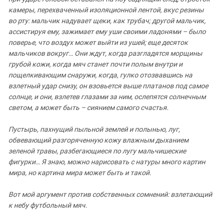
камеры, перехваченный изоляционной лентой, вкус резины
во рту: мальчик надувает щеки, как трубач; другой мальчик,
ассистируя ему, зажимает ему уши своими ладонями – было
поверье, что воздух может выйти из ушей; еще десяток
мальчиков вокруг… Они ждут, когда разгладятся морщины
грубой кожи, когда мяч станет почти полым внутри и
пощелкивающим снаружи, когда, гулко отозвавшись на
взлетный удар снизу, он взовьется выше платанов под самое
солнце, и они, взлетев глазами за ним, ослепятся солнечным
светом, а может быть – сиянием самого счастья.
Пустырь, пахнущий пыльной землей и полынью, луг,
обвевающий разгоряченную кожу влажным дыханием
зеленой травы, разбегающиеся по лугу мальчишеские
фигурки… Я знаю, можно нарисовать с натуры много картин
мира, но картина мира может быть и такой.
Вот мой аргумент против собственных сомнений: взлетающий
к небу футбольный мяч.