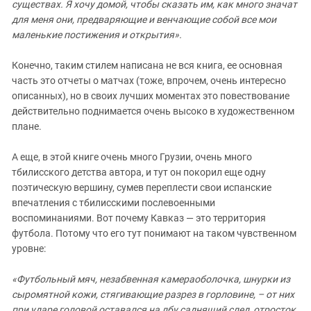
существах. Я хочу домой, чтобы сказать им, как много значат
для меня они, предваряющие и венчающие собой все мои
маленькие постижения и открытия».
Конечно, таким стилем написана не вся книга, ее основная
часть это отчеты о матчах (тоже, впрочем, очень интересно
описанных), но в своих лучших моментах это повествование
действительно поднимается очень высоко в художественном
плане.
А еще, в этой книге очень много Грузии, очень много
тбилисского детства автора, и тут он покорил еще одну
поэтическую вершину, сумев переплести свои испанские
впечатления с тбилисскими послевоенными
воспоминаниями. Вот почему Кавказ — это территория
футбола. Потому что его тут понимают на таком чувственном
уровне:
«Футбольный мяч, незабвенная камераоболочка, шнурки из
сыромятной кожи, стягивающие разрез в горловине, – от них
при ударе головой оставался на лбу саднящий след, отросток