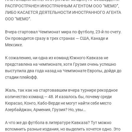
ЗАСТАВЛЯЕТ
Дагестан
РАСПРОСТРАНЕН ИНОСТРАННЫМ АГЕНТОМ ООО “МЕМО”,
КАВКАЗ ЗА ПАЛЕСТИНУ
ЛИБО КАСАЕТСЯ ДЕЯТЕЛЬНОСТИ ИНОСТРАННОГО АГЕНТА
Ингушетия
ИНАКОМЫСЛИЕ В ЧЕЧНЕ
ООО “МЕМО”.
Кабардино-Балкария
ПРЕСЛЕДОВАНИЕ АКТИВИСТОВ
МОБИЛИЗАЦИЯ И ПРОТЕСТЫ
Вчера стартовал Чемпионат мира по футболу, 23-й по счету.
Калмыкия
Он проводится сразу в трех странах — США, Канаде и
Карачаево-Черкесия
Мексике.
Краснодарский край
К сожалению, ни одна из команд Южного Кавказа не
Нагорный Карабах
представлена на чемпионате, хотя Грузия очень успешно
Российская Федерация
выступила два года назад на Чемпионате Европы, дойдя до
стадии плейофф.
Ростовская область
Северная Осетия - Алания
Жаль, так как на стартовавшем вчера турнире рекордное
СКФО
количество команд — 48. И казалось бы, почему среди
Кюрасао, Конго, Кабо-Верде не могут найти себе место
Ставропольский край
Азербайджан, Армения, Грузия? Но, увы…
Чечня
А что же до футбола в литературе Кавказа? Тут можно
Южная Осетия
вспомнить разные издания, но выделить хочется одно. Это