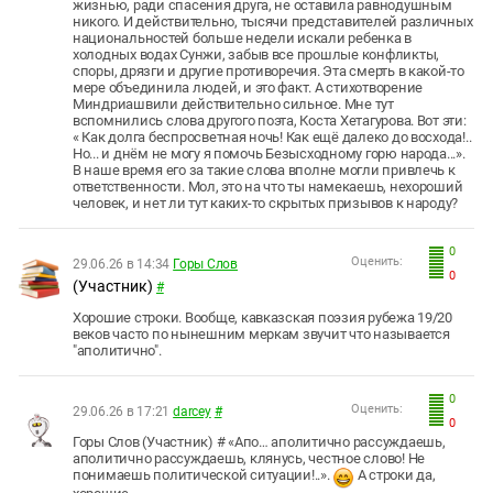
жизнью, ради спасения друга, не оставила равнодушным
никого. И действительно, тысячи представителей различных
национальностей больше недели искали ребенка в
холодных водах Сунжи, забыв все прошлые конфликты,
споры, дрязги и другие противоречия. Эта смерть в какой-то
мере объединила людей, и это факт. А стихотворение
Миндриашвили действительно сильное. Мне тут
вспомнились слова другого поэта, Коста Хетагурова. Вот эти:
« Как долга беспросветная ночь! Как ещё далеко до восхода!..
Но... и днём не могу я помочь Безысходному горю народа...».
В наше время его за такие слова вполне могли привлечь к
ответственности. Мол, это на что ты намекаешь, нехороший
человек, и нет ли тут каких-то скрытых призывов к народу?
0
Оценить:
29.06.26 в 14:34
Горы Слов
0
(Участник)
#
Хорошие строки. Вообще, кавказская поэзия рубежа 19/20
веков часто по нынешним меркам звучит что называется
"аполитично".
0
Оценить:
29.06.26 в 17:21
darcey
#
0
Горы Слов (Участник) # «Апо… аполитично рассуждаешь,
аполитично рассуждаешь, клянусь, честное слово! Не
понимаешь политической ситуации!..».
А строки да,