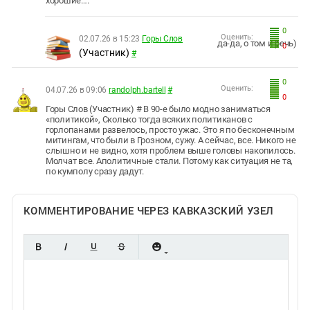
хорошие….
0
Оценить:
02.07.26 в 15:23
Горы Слов
да-да, о том и речь)
0
(Участник)
#
0
Оценить:
04.07.26 в 09:06
randolph.bartell
#
0
Горы Слов (Участник) # В 90-е было модно заниматься
«политикой», Сколько тогда всяких политиканов с
горлопанами развелось, просто ужас. Это я по бесконечным
митингам, что были в Грозном, сужу. А сейчас, все. Никого не
слышно и не видно, хотя проблем выше головы накопилось.
Молчат все. Аполитичные стали. Потому как ситуация не та,
по кумполу сразу дадут.
КОММЕНТИРОВАНИЕ ЧЕРЕЗ КАВКАЗСКИЙ УЗЕЛ