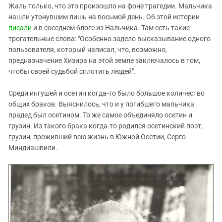
Южный Кавказ
Жаль только, что это произошло на фоне трагедии. Мальчика
нашли утонувшим лишь на восьмой день. Об этой истории
ЮФО
писали
и в соседнем блоге из Нальчика. Там есть такие
трогательные слова: "Особенно задело высказывание одного
пользователя, который написал, что, возможно,
предназначение Хизира на этой земле заключалось в том,
чтобы своей судьбой сплотить людей".
Среди ингушей и осетин когда-то было большое количество
общих браков. Выяснилось, что и у погибшего мальчика
прадед был осетином. То же самое объединяло осетин и
грузин. Из такого брака когда-то родился осетинский поэт,
грузин, проживший всю жизнь в Южной Осетии, Серго
Миндиашвили.