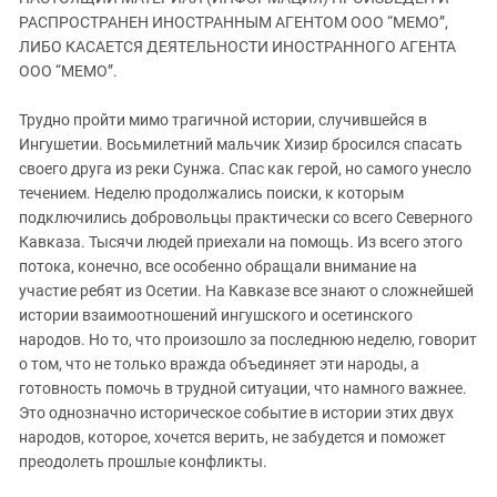
ЗАСТАВЛЯЕТ
Дагестан
РАСПРОСТРАНЕН ИНОСТРАННЫМ АГЕНТОМ ООО “МЕМО”,
КАВКАЗ ЗА ПАЛЕСТИНУ
ЛИБО КАСАЕТСЯ ДЕЯТЕЛЬНОСТИ ИНОСТРАННОГО АГЕНТА
Ингушетия
ИНАКОМЫСЛИЕ В ЧЕЧНЕ
ООО “МЕМО”.
Кабардино-Балкария
ПРЕСЛЕДОВАНИЕ АКТИВИСТОВ
МОБИЛИЗАЦИЯ И ПРОТЕСТЫ
Трудно пройти мимо трагичной истории, случившейся в
Калмыкия
Ингушетии. Восьмилетний мальчик Хизир бросился спасать
Карачаево-Черкесия
своего друга из реки Сунжа. Спас как герой, но самого унесло
Краснодарский край
течением. Неделю продолжались поиски, к которым
подключились добровольцы практически со всего Северного
Нагорный Карабах
Кавказа. Тысячи людей приехали на помощь. Из всего этого
Российская Федерация
потока, конечно, все особенно обращали внимание на
участие ребят из Осетии. На Кавказе все знают о сложнейшей
Ростовская область
истории взаимоотношений ингушского и осетинского
Северная Осетия - Алания
народов. Но то, что произошло за последнюю неделю, говорит
СКФО
о том, что не только вражда объединяет эти народы, а
готовность помочь в трудной ситуации, что намного важнее.
Ставропольский край
Это однозначно историческое событие в истории этих двух
Чечня
народов, которое, хочется верить, не забудется и поможет
преодолеть прошлые конфликты.
Южная Осетия