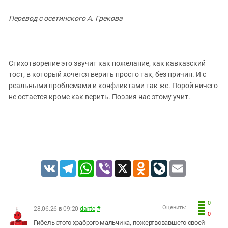
Перевод с осетинского А. Грекова
Стихотворение это звучит как пожелание, как кавказский
тост, в который хочется верить просто так, без причин. И с
реальными проблемами и конфликтами так же. Порой ничего
не остается кроме как верить. Поэзия нас этому учит.
VK
Telegram
WhatsApp
Viber
X
Odnoklassniki
LiveJournal
Email
0
Оценить:
28.06.26 в 09:20
dante
#
0
Гибель этого храброго мальчика, пожертвовавшего своей