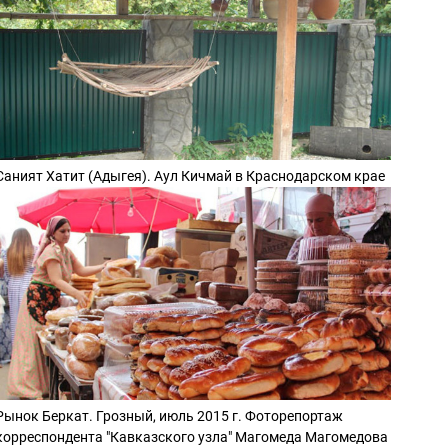
Саният Хатит (Адыгея). Аул Кичмай в Краснодарском крае
Рынок Беркат. Грозный, июль 2015 г. Фоторепортаж
корреспондента "Кавказского узла" Магомеда Магомедова