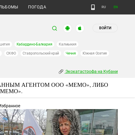
ЛЬБОМЫ
ПОГОДА
RU
EN
ВОЙТИ
шетия
Кабардино-Балкария
Калмыкия
СКФО
Ставропольский край
Чечня
Южная Осетия
Экокатастрофа на Кубани
АННЫМ АГЕНТОМ ООО «МЕМО», ЛИБО
«МЕМО».
Избранное