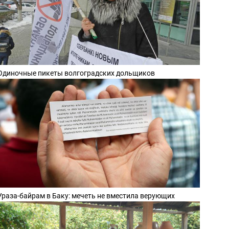
Одиночные пикеты волгоградских дольщиков
Ураза-байрам в Баку: мечеть не вместила верующих