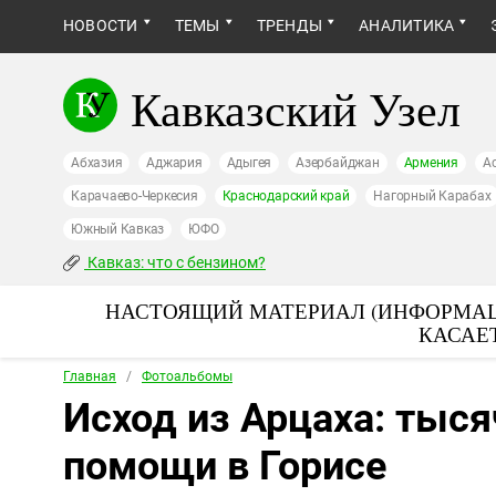
НОВОСТИ
ТЕМЫ
ТРЕНДЫ
АНАЛИТИКА
Кавказский Узел
Абхазия
Аджария
Адыгея
Азербайджан
Армения
А
Карачаево-Черкесия
Краснодарский край
Нагорный Карабах
Южный Кавказ
ЮФО
Кавказ: что с бензином?
НАСТОЯЩИЙ МАТЕРИАЛ (ИНФОРМАЦ
КАСАЕ
Главная
/
Фотоальбомы
Исход из Арцаха: тыс
помощи в Горисе