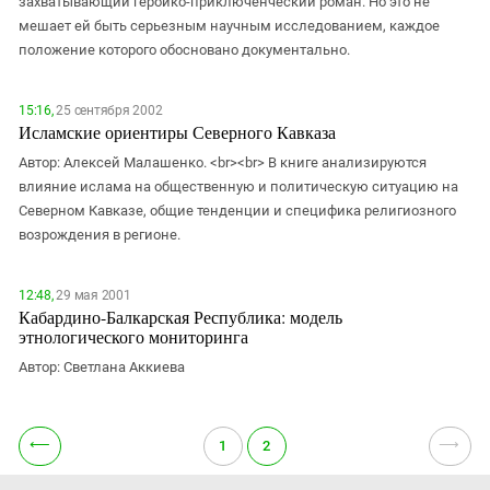
захватывающий героико-приключенческий роман. Но это не
ЗАСТАВЛЯЕТ
Дагестан
мешает ей быть серьезным научным исследованием, каждое
КАВКАЗ ЗА ПАЛЕСТИНУ
положение которого обосновано документально.
Ингушетия
ИНАКОМЫСЛИЕ В ЧЕЧНЕ
Кабардино-Балкария
ПРЕСЛЕДОВАНИЕ АКТИВИСТОВ
15:16,
25 сентября 2002
МОБИЛИЗАЦИЯ И ПРОТЕСТЫ
Калмыкия
Исламские ориентиры Северного Кавказа
Карачаево-Черкесия
Автор: Алексей Малашенко. <br><br> В книге анализируются
влияние ислама на общественную и политическую ситуацию на
Краснодарский край
Северном Кавказе, общие тенденции и специфика религиозного
Нагорный Карабах
возрождения в регионе.
Российская Федерация
Ростовская область
12:48,
29 мая 2001
Кабардино-Балкарская Республика: модель
Северная Осетия - Алания
этнологического мониторинга
СКФО
Автор: Светлана Аккиева
Ставропольский край
Чечня
⟵
⟶
1
2
Южная Осетия