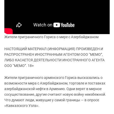
ЗАСТАВЛЯЕТ
Дагестан
КАВКАЗ ЗА ПАЛЕСТИНУ
Ингушетия
ИНАКОМЫСЛИЕ В ЧЕЧНЕ
Кабардино-Балкария
ПРЕСЛЕДОВАНИЕ АКТИВИСТОВ
МОБИЛИЗАЦИЯ И ПРОТЕСТЫ
Калмыкия
Карачаево-Черкесия
Жители приграничного Гориса о мире с Азербайджаном
Краснодарский край
НАСТОЯЩИЙ МАТЕРИАЛ (ИНФОРМАЦИЯ) ПРОИЗВЕДЕН И
Нагорный Карабах
РАСПРОСТРАНЕН ИНОСТРАННЫМ АГЕНТОМ ООО “МЕМО”,
Российская Федерация
ЛИБО КАСАЕТСЯ ДЕЯТЕЛЬНОСТИ ИНОСТРАННОГО АГЕНТА
ООО “МЕМО”. 18+
Ростовская область
Северная Осетия - Алания
Жители приграничного армянского Гориса высказались о
возможности мира с Азербайджаном, торговле и поставках
СКФО
азербайджанской нефти в Армению. Одни верят в мирное
Ставропольский край
сосуществование, другие считают новую войну неизбежной.
Чечня
Что думают люди, живущие у самой границы — в опросе
«Кавказского Узла».
Южная Осетия