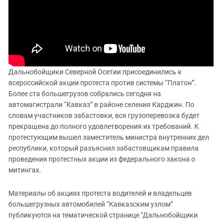
ЗАСТАВЛЯЕТ
Дагестан
КАВКАЗ ЗА ПАЛЕСТИНУ
Ингушетия
ИНАКОМЫСЛИЕ В ЧЕЧНЕ
Кабардино-Балкария
ПРЕСЛЕДОВАНИЕ АКТИВИСТОВ
МОБИЛИЗАЦИЯ И ПРОТЕСТЫ
Калмыкия
Карачаево-Черкесия
Дальнобойщики Северной Осетии присоединились к
всероссийской акции протеста против системы “Платон”.
Краснодарский край
Более ста большегрузов собрались сегодня на
Нагорный Карабах
автомагистрали “Кавказ” в районе селения Карджин. По
словам участников забастовки, вся грузоперевозка будет
Российская Федерация
прекращена до полного удовлетворения их требований. К
Ростовская область
протестующим вышел заместитель министра внутренних дел
Северная Осетия - Алания
республики, который разъяснил забастовщикам правила
проведения протестных акции из федерального закона о
СКФО
митингах.
Ставропольский край
Чечня
Материалы об акциях протеста водителей и владельцев
большегрузных автомобилей “Кавказским узлом”
Южная Осетия
публикуются на тематической странице "Дальнобойщики