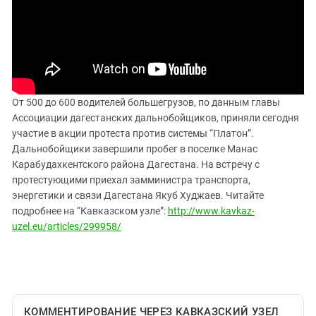
ЗАСТАВЛЯЕТ
Дагестан
КАВКАЗ ЗА ПАЛЕСТИНУ
Ингушетия
ИНАКОМЫСЛИЕ В ЧЕЧНЕ
Кабардино-Балкария
ПРЕСЛЕДОВАНИЕ АКТИВИСТОВ
МОБИЛИЗАЦИЯ И ПРОТЕСТЫ
Калмыкия
Карачаево-Черкесия
От 500 до 600 водителей большегрузов, по данным главы
Ассоциации дагестанских дальнобойщиков, приняли сегодня
Краснодарский край
участие в акции протеста против системы “Платон”.
Нагорный Карабах
Дальнобойщики завершили пробег в поселке Манас
Карабудахкентского района Дагестана. На встречу с
Российская Федерация
протестующими приехал замминистра транспорта,
Ростовская область
энергетики и связи Дагестана Якуб Худжаев. Читайте
Северная Осетия - Алания
подробнее на “Кавказском узле”:
http://www.kavkaz-
uzel.eu/articles/299958/
СКФО
Ставропольский край
Чечня
Южная Осетия
КОММЕНТИРОВАНИЕ ЧЕРЕЗ КАВКАЗСКИЙ УЗЕЛ