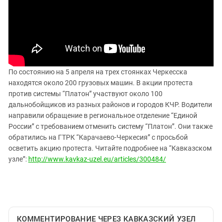
ЗАСТАВЛЯЕТ
Дагестан
КАВКАЗ ЗА ПАЛЕСТИНУ
Ингушетия
ИНАКОМЫСЛИЕ В ЧЕЧНЕ
Кабардино-Балкария
ПРЕСЛЕДОВАНИЕ АКТИВИСТОВ
МОБИЛИЗАЦИЯ И ПРОТЕСТЫ
Калмыкия
Карачаево-Черкесия
По состоянию на 5 апреля на трех стоянках Черкесска
находятся около 200 грузовых машин. В акции протеста
Краснодарский край
против системы “Платон” участвуют около 100
Нагорный Карабах
дальнобойщиков из разных районов и городов КЧР. Водители
направили обращение в региональное отделение “Единой
Российская Федерация
России” с требованием отменить систему “Платон”. Они также
Ростовская область
обратились на ГТРК “Карачаево-Черкесия” с просьбой
Северная Осетия - Алания
осветить акцию протеста. Читайте подробнее на “Кавказском
узле”:
http://www.kavkaz-uzel.eu/articles/300484/
СКФО
Ставропольский край
Чечня
Южная Осетия
КОММЕНТИРОВАНИЕ ЧЕРЕЗ КАВКАЗСКИЙ УЗЕЛ