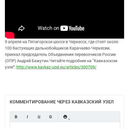
ЗАСТАВЛЯЕТ
Дагестан
КАВКАЗ ЗА ПАЛЕСТИНУ
Ингушетия
ИНАКОМЫСЛИЕ В ЧЕЧНЕ
Кабардино-Балкария
ПРЕСЛЕДОВАНИЕ АКТИВИСТОВ
МОБИЛИЗАЦИЯ И ПРОТЕСТЫ
Калмыкия
Карачаево-Черкесия
9 апреля на Пятигорское шоссе в Черкесск, где стоят около
100 бастующих дальнобойщиков Карачаево-Черкесии,
Краснодарский край
приехал председатель Объединения перевозчиков России
Нагорный Карабах
(ОПР) Андрей Бажутин.Читайте подробнее на “Кавказском
узле”:
http://www.kavkaz-uzel.eu/articles/300709/
Российская Федерация
Ростовская область
Северная Осетия - Алания
СКФО
КОММЕНТИРОВАНИЕ ЧЕРЕЗ КАВКАЗСКИЙ УЗЕЛ
Ставропольский край
Чечня
Южная Осетия