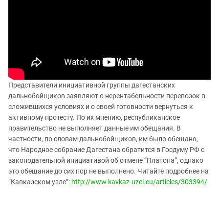
ЗАСТАВЛЯЕТ
Дагестан
КАВКАЗ ЗА ПАЛЕСТИНУ
Ингушетия
ИНАКОМЫСЛИЕ В ЧЕЧНЕ
Кабардино-Балкария
ПРЕСЛЕДОВАНИЕ АКТИВИСТОВ
МОБИЛИЗАЦИЯ И ПРОТЕСТЫ
Калмыкия
Карачаево-Черкесия
Краснодарский край
Представители инициативной группы дагестанских
дальнобойщиков заявляют о нерентабельности перевозок в
Нагорный Карабах
сложившихся условиях и о своей готовности вернуться к
Российская Федерация
активному протесту. По их мнению, республиканское
правительство не выполняет данные им обещания. В
Ростовская область
частности, по словам дальнобойщиков, им было обещано,
Северная Осетия - Алания
что Народное собрание Дагестана обратится в Госдуму РФ с
СКФО
законодательной инициативой об отмене “Платона”, однако
это обещание до сих пор не выполнено. Читайте подробнее на
Ставропольский край
“Кавказском узле”:
http://www.kavkaz-uzel.eu/articles/303394/
Чечня
Южная Осетия