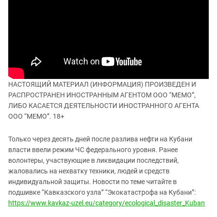
ЗАСТАВЛЯЕТ
Дагестан
КАВКАЗ ЗА ПАЛЕСТИНУ
Ингушетия
ИНАКОМЫСЛИЕ В ЧЕЧНЕ
Кабардино-Балкария
ПРЕСЛЕДОВАНИЕ АКТИВИСТОВ
МОБИЛИЗАЦИЯ И ПРОТЕСТЫ
Калмыкия
Карачаево-Черкесия
Краснодарский край
НАСТОЯЩИЙ МАТЕРИАЛ (ИНФОРМАЦИЯ) ПРОИЗВЕДЕН И
РАСПРОСТРАНЕН ИНОСТРАННЫМ АГЕНТОМ ООО “МЕМО”,
Нагорный Карабах
ЛИБО КАСАЕТСЯ ДЕЯТЕЛЬНОСТИ ИНОСТРАННОГО АГЕНТА
Российская Федерация
ООО “МЕМО”. 18+
Ростовская область
Только через десять дней после разлива нефти на Кубани
Северная Осетия - Алания
власти ввели режим ЧС федерального уровня. Ранее
СКФО
волонтеры, участвующие в ликвидации последствий,
жаловались на нехватку техники, людей и средств
Ставропольский край
индивидуальной защиты. Новости по теме читайте в
Чечня
подшивке “Кавказского узла” “Экокатастрофа на Кубани”:
https://www.kavkaz-uzel.eu/category/ecological_disaster_Kuban
Южная Осетия