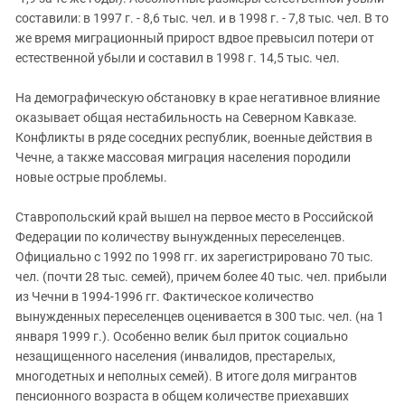
Южный Кавказ
составили: в 1997 г. - 8,6 тыс. чел. и в 1998 г. - 7,8 тыс. чел. В то
ЮФО
же время миграционный прирост вдвое превысил потери от
естественной убыли и составил в 1998 г. 14,5 тыс. чел.
На демографическую обстановку в крае негативное влияние
оказывает общая нестабильность на Северном Кавказе.
Конфликты в ряде соседних республик, военные действия в
Чечне, а также массовая миграция населения породили
новые острые проблемы.
Ставропольский край вышел на первое место в Российской
Федерации по количеству вынужденных переселенцев.
Официально с 1992 по 1998 гг. их зарегистрировано 70 тыс.
чел. (почти 28 тыс. семей), причем более 40 тыс. чел. прибыли
из Чечни в 1994-1996 гг. Фактическое количество
вынужденных переселенцев оценивается в 300 тыс. чел. (на 1
января 1999 г.). Особенно велик был приток социально
незащищенного населения (инвалидов, престарелых,
многодетных и неполных семей). В итоге доля мигрантов
пенсионного возраста в общем количестве приехавших