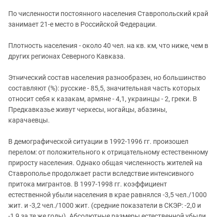
ЗАСТАВЛЯЕТ
Дагестан
По численности постоянного населения Ставропольский край
КАВКАЗ ЗА ПАЛЕСТИНУ
Ингушетия
занимает 21-е место в Российской Федерации.
ИНАКОМЫСЛИЕ В ЧЕЧНЕ
Кабардино-Балкария
ПРЕСЛЕДОВАНИЕ АКТИВИСТОВ
Плотность населения - около 40 чел. на кв. км, что ниже, чем в
МОБИЛИЗАЦИЯ И ПРОТЕСТЫ
Калмыкия
других регионах Северного Кавказа.
Карачаево-Черкесия
Этнический состав населения разнообразен, но большинство
Краснодарский край
составляют (%): русские - 85,5, значительная часть которых
Нагорный Карабах
относит себя к казакам, армяне - 4,1, украинцы - 2, греки. В
Предкавказье живут черкесы, ногайцы, абазины,
Российская Федерация
карачаевцы.
Ростовская область
В демографической ситуации в 1992-1996 гг. произошел
Северная Осетия - Алания
перелом: от положительного к отрицательному естественному
СКФО
приросту населения. Однако общая численность жителей на
Ставрополье продолжает расти вследствие интенсивного
Ставропольский край
притока мигрантов. В 1997-1998 гг. коэффициент
Чечня
естественной убыли населения в крае равнялся -3,5 чел./1000
Южная Осетия
жит. и -3,2 чел./1000 жит. (средние показатели в СКЭР: -2,0 и
-1,9 за те же годы). Абсолютные размеры естественной убыли