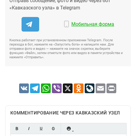
Отправь сообщение, фото и видео через бот
«Кавказского узла» в Telegram
Мобильная форма
Кнопка работает при установленном приложении Telegram. После
перехода в бот, нажмите на «Запустить бота» и напишите нам. Для
отправки фото и видео — нажмите на значок скрепки, выберите
функцию «Файл», затем отметьте фото или видео в памяти устройства и
нажмите «Отправить».
VK
Telegram
WhatsApp
Viber
X
Odnoklassniki
LiveJournal
Email
Print
КОММЕНТИРОВАНИЕ ЧЕРЕЗ КАВКАЗСКИЙ УЗЕЛ