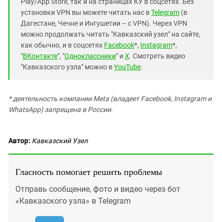
Play/App Store, так и на страницах КУ в соцсетях. Без
установки VPN вы можете читать нас в
Telegram
(в
Дагестане, Чечне и Ингушетии – с VPN). Через VPN
можно продолжать читать "Кавказский узел" на сайте,
как обычно, и в соцсетях
Facebook
*,
Instagram
*,
"
ВКонтакте
", "
Одноклассники
" и
X
. Смотреть видео
"Кавказского узла" можно в
YouTube
.
* деятельность компании Meta (владеет Facebook, Instagram и
WhatsApp) запрещена в России.
Автор:
Кавказский Узел
Гласность помогает решить проблемы
Отправь сообщение, фото и видео через бот
«Кавказского узла» в Telegram