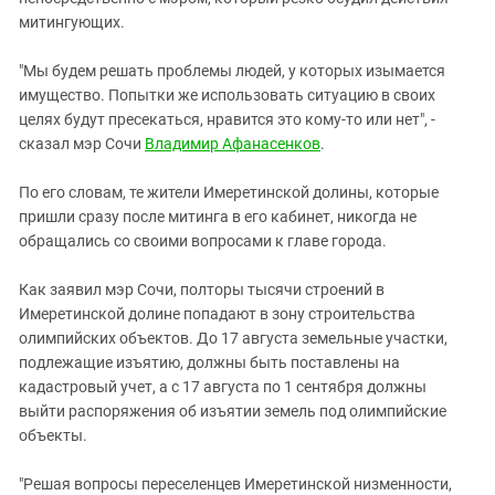
Южный Кавказ
митингующих.
ЮФО
"Мы будем решать проблемы людей, у которых изымается
имущество. Попытки же использовать ситуацию в своих
целях будут пресекаться, нравится это кому-то или нет", -
сказал мэр Сочи
Владимир Афанасенков
.
По его словам, те жители Имеретинской долины, которые
пришли сразу после митинга в его кабинет, никогда не
обращались со своими вопросами к главе города.
Как заявил мэр Сочи, полторы тысячи строений в
Имеретинской долине попадают в зону строительства
олимпийских объектов. До 17 августа земельные участки,
подлежащие изъятию, должны быть поставлены на
кадастровый учет, а с 17 августа по 1 сентября должны
выйти распоряжения об изъятии земель под олимпийские
объекты.
"Решая вопросы переселенцев Имеретинской низменности,