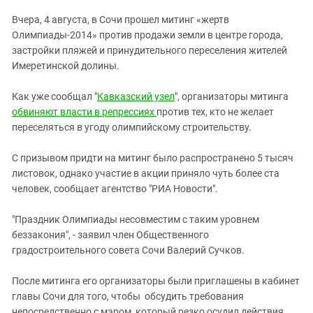
ЗАСТАВЛЯЕТ
Дагестан
Вчера, 4 августа, в Сочи прошел митинг «жертв
КАВКАЗ ЗА ПАЛЕСТИНУ
Ингушетия
Олимпиады-2014» против продажи земли в центре города,
ИНАКОМЫСЛИЕ В ЧЕЧНЕ
застройки пляжей и принудительного переселения жителей
Кабардино-Балкария
ПРЕСЛЕДОВАНИЕ АКТИВИСТОВ
Имеретинской долины.
МОБИЛИЗАЦИЯ И ПРОТЕСТЫ
Калмыкия
Как уже сообщал "
Кавказский узел
", организаторы митинга
Карачаево-Черкесия
обвиняют власти в репрессиях
против тех, кто не желает
Краснодарский край
переселяться в угоду олимпийскому строительству.
Нагорный Карабах
С призывом придти на митинг было распространено 5 тысяч
Российская Федерация
листовок, однако участие в акции приняло чуть более ста
Ростовская область
человек, сообщает агентство "РИА Новости".
Северная Осетия - Алания
"Праздник Олимпиады несовместим с таким уровнем
СКФО
беззакония", - заявил член Общественного
градостроительного совета Сочи Валерий Сучков.
Ставропольский край
Чечня
После митинга его организаторы были приглашены в кабинет
Южная Осетия
главы Сочи для того, чтобы обсудить требования
непосредственно с мэром, который резко осудил действия