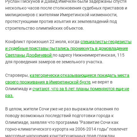
Руслан Пискунов и Давид Имечкян были задержаны спустя
несколько часов после столкновения судебных приставов и
милиционеров с жителями Имеретинской низменности,
протестующими против изъятия их землевладений под
строительство олимпийских объектов.
Конфликт произошел 22 июля, когда
специалисты-геодезисты
и судебные приставы пытались проникнуть в домовладение
Светланы Дрофичевой
по адресу Нижнеимеретинская, 115
для проведения замеров ее земельного участка.
Староверы,
категорически отказывающиеся покидать места
своего проживания в Имеретинской бухте
, не верят в
Олимпиаду и
считают, что за 6 лет планы поменяются еще не
раз.
В целом, жители Сочи уже не раз выражали опасения по
поводу возможных последствий подготовки города к
Олимпиаде, заявляя что программа "Развитие Сочи как
горно-климатического курорта на 2006-2014 годы" повлечет
массовые нарушения конституционных прав граждан.