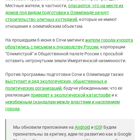
Местные жители, в частности,
опасаются, что на месте их
домов под видом подготовки к Олимпиаде начнут
строительство элитных коттеджей
, которые не имеют
отношения к олимпийским объектам.
На прошедшем 6 июня в Сочи митинге
жители города-курорта
обратились с письмом к руководству России
, корпорации
"Олимпстрой" и Общественной палате России с просьбой
оставить нетронутыми земли Имеретинской низменности.
Против программы подготовки Сочи к Олимпиаде также
выступает и ряд экологических, общественных и
политических организаций
, будучи убежденными, что ее
реализация
приведет к экологической катастрофе
и к
неизбежным скандалам между властями и населением
города
.
Мы обновили приложения на
Android
и
IOS
! Будем
признательны за критику, идеи по развитию как в Google