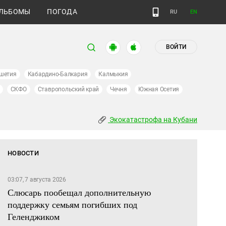
ЛЬБОМЫ
ПОГОДА
RU
EN
ВОЙТИ
шетия
Кабардино-Балкария
Калмыкия
СКФО
Ставропольский край
Чечня
Южная Осетия
Экокатастрофа на Кубани
НОВОСТИ
03:07, 7 августа 2026
Слюсарь пообещал дополнительную
поддержку семьям погибших под
Геленджиком