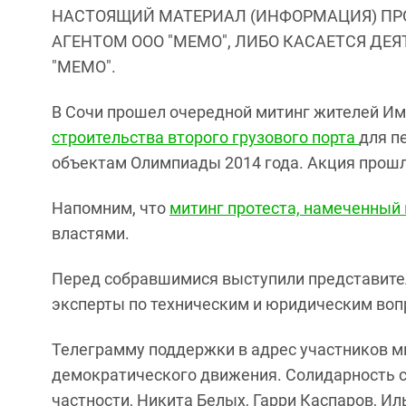
НАСТОЯЩИЙ МАТЕРИАЛ (ИНФОРМАЦИЯ) ПР
АГЕНТОМ ООО "МЕМО", ЛИБО КАСАЕТСЯ ДЕ
"МЕМО".
В Сочи прошел очередной митинг жителей И
строительства второго грузового порта
для п
объектам Олимпиады 2014 года. Акция прошл
Напомним, что
митинг протеста, намеченный 
властями.
Перед собравшимися выступили представител
эксперты по техническим и юридическим воп
Телеграмму поддержки в адрес участников м
демократического движения. Солидарность 
частности, Никита Белых, Гарри Каспаров, Ил