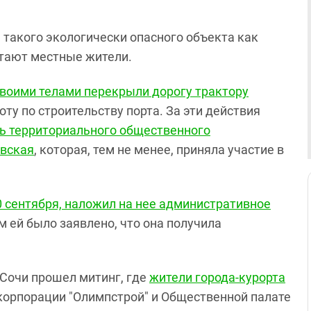
 такого экологически опасного объекта как
тают местные жители.
воими телами перекрыли дорогу трактору
боту по строительству порта. За эти действия
ь территориального общественного
овская
, которая, тем не менее, приняла участие в
0 сентября, наложил на нее административное
ом ей было заявлено, что она получила
в Сочи прошел митинг, где
жители города-курорта
 корпорации "Олимпстрой" и Общественной палате