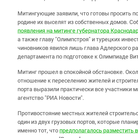
Митингующие заявили, что готовы просить по
родине их выселят из собственных домов. Со
появления на митинге губернатора Краснодар
а также главу "Олимпстроя" и турецких инвес
чиновников явился лишь глава Адлерского ра
департамента по подготовке к Олимпиаде Вит
Митинг прошел в спокойной обстановке. Окол
отношение к переселению жителей и строител
порта выразили практически все участники ми
агентство "РИА Новости".
Противостояние местных жителей строительст
один из двух грузовых портов, которые плани
именно тот, что
предполагалось разместить в