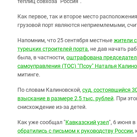
теплиц совхоза "Россия".
Как первое, так и второе место расположения
грузовой порт являются неприемлемыми, счи
Напомним, что 25 сентября местные
жители с
турецких строителей порта
, не дав начать ра
была, в частности,
оштрафована председател
самоуправления (ТОС) "Псоу" Наталья Калин
митинге.
По словам Калиновской,
суд, состоявшийся 3
взыскание в размере 2,5 тыс. рублей
. При эт
снисхождение из-за детей.
Как уже сообщал "
Кавказский узел
", 6 июня 
обратились с письмом к руководству России
,