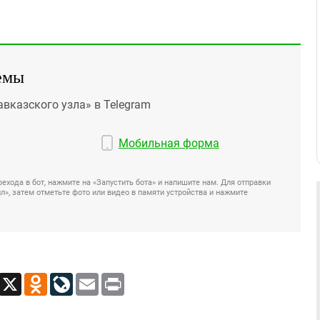
емы
авказского узла» в Telegram
Мобильная форма
ехода в бот, нажмите на «Запустить бота» и напишите нам. Для отправки
», затем отметьте фото или видео в памяти устройства и нажмите
App
Viber
X
Odnoklassniki
LiveJournal
Email
Print