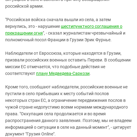
Южный Кавказ
российской армии.
ЮФО
"Российская войска сначала вышли из села, а затем
вернулись, это - нарушение
шестипунктного соглашения о
прекращении огня
", - сказал журналистам чрезвычайный и
полномочный посол Франции в Грузии Эрик Фурнье.
Наблюдатели от Евросоюза, которые находятся в Грузии,
призвали российских военных оставить Переви. В сообщении
миссии ЕС отмечается, что подобные действия не
соответствуют
плану Медведева-Саркози
.
Кроме того, сообщают наблюдатели, российские военные не
пустили в село прибывших к месту событий послов
некоторых стран ЕС, а ограничение передвижения послов в
чужой стране недопустимо всеми нормами международного
права. "Оккупация села продолжается и во время
распространения данного заявления. Поэтому, мы не владеем
информацией о ситуации в селе на данный момент", - цитирует
документ "Грузия Online".