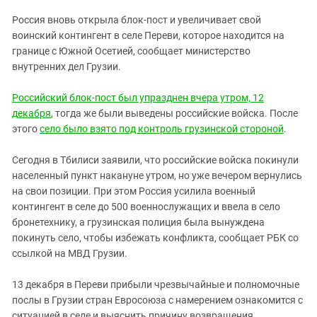
ЗАСТАВЛЯЕТ
Дагестан
Россия вновь открыла блок-пост и увеличивает свой
КАВКАЗ ЗА ПАЛЕСТИНУ
Ингушетия
воинский контингент в селе Переви, которое находится на
ИНАКОМЫСЛИЕ В ЧЕЧНЕ
границе с Южной Осетией, сообщает министерство
Кабардино-Балкария
ПРЕСЛЕДОВАНИЕ АКТИВИСТОВ
внутренних дел Грузии.
МОБИЛИЗАЦИЯ И ПРОТЕСТЫ
Калмыкия
Российский блок-пост был упразднен вчера утром, 12
Карачаево-Черкесия
декабря
, тогда же были выведены российские войска. После
Краснодарский край
этого
село было взято под контроль грузинской стороной
.
Нагорный Карабах
Сегодня в Тбилиси заявили, что российские войска покинули
Российская Федерация
населенный пункт накануне утром, но уже вечером вернулись
Ростовская область
на свои позиции. При этом Россия усилила военный
контингент в селе до 500 военнослужащих и ввела в село
Северная Осетия - Алания
бронетехнику, а грузинская полиция была вынуждена
СКФО
покинуть село, чтобы избежать конфликта, сообщает РБК со
ссылкой на МВД Грузии.
Ставропольский край
Чечня
13 декабря в Переви прибыли чрезвычайные и полномочные
Южная Осетия
послы в Грузии стран Евросоюза с намерением ознакомится с
ситуацией в селе и выяснить причину возвращения