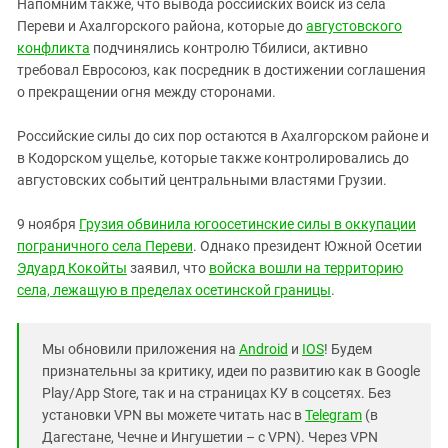
Напомним также, что вывода российских войск из села
Переви и Ахалгорского района, которые до
августовского
конфликта
подчинялись контролю Тбилиси, активно
требовал Евросоюз, как посредник в достижении соглашения
о прекращении огня между сторонами.
Российские силы до сих пор остаются в Ахалгорском районе и
в Кодорском ущелье, которые также контролировались до
августовских событий центральными властями Грузии.
9 ноября
Грузия обвинила югоосетинские силы в оккупации
пограничного села Переви
. Однако президент Южной Осетии
Эдуард Кокойты
заявил, что
войска вошли на территорию
села, лежащую в пределах осетинской границы
.
Мы обновили приложения на
Android
и
IOS
! Будем
признательны за критику, идеи по развитию как в Google
Play/App Store, так и на страницах КУ в соцсетях. Без
установки VPN вы можете читать нас в
Telegram
(в
Дагестане, Чечне и Ингушетии – с VPN). Через VPN