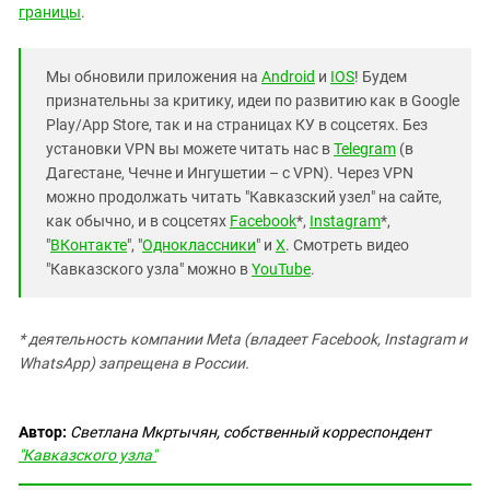
границы
.
Мы обновили приложения на
Android
и
IOS
! Будем
признательны за критику, идеи по развитию как в Google
Play/App Store, так и на страницах КУ в соцсетях. Без
установки VPN вы можете читать нас в
Telegram
(в
Дагестане, Чечне и Ингушетии – с VPN). Через VPN
можно продолжать читать "Кавказский узел" на сайте,
как обычно, и в соцсетях
Facebook
*,
Instagram
*,
"
ВКонтакте
", "
Одноклассники
" и
X
. Смотреть видео
"Кавказского узла" можно в
YouTube
.
* деятельность компании Meta (владеет Facebook, Instagram и
WhatsApp) запрещена в России.
Автор:
Светлана Мкртычян, собственный корреспондент
"Кавказского узла"