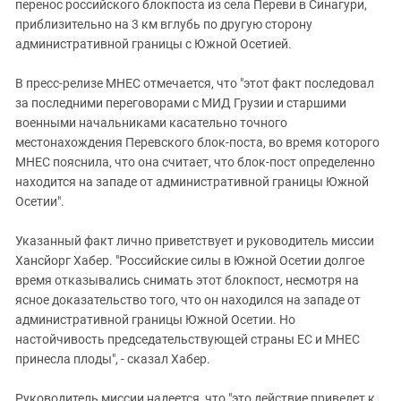
Южный Кавказ
перенос российского блокпоста из села Переви в Синагури,
приблизительно на 3 км вглубь по другую сторону
ЮФО
административной границы с Южной Осетией.
В пресс-релизе МНЕС отмечается, что "этот факт последовал
за последними переговорами с МИД Грузии и старшими
военными начальниками касательно точного
местонахождения Перевского блок-поста, во время которого
МНЕС пояснила, что она считает, что блок-пост определенно
находится на западе от административной границы Южной
Осетии".
Указанный факт лично приветствует и руководитель миссии
Хансйорг Хабер. "Российские силы в Южной Осетии долгое
время отказывались снимать этот блокпост, несмотря на
ясное доказательство того, что он находился на западе от
административной границы Южной Осетии. Но
настойчивость председательствующей страны ЕС и МНЕС
принесла плоды", - сказал Хабер.
Руководитель миссии надеется, что "это действие приведет к