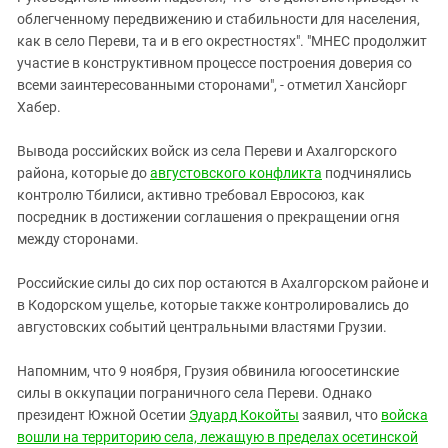
облегченному передвижению и стабильности для населения,
как в село Переви, та и в его окрестностях". "МНЕС продолжит
участие в конструктивном процессе построения доверия со
всеми заинтересованными сторонами", - отметил Хансйорг
Хабер.
Вывода российских войск из села Переви и Ахалгорского
района, которые до
августовского конфликта
подчинялись
контролю Тбилиси, активно требовал Евросоюз, как
посредник в достижении соглашения о прекращении огня
между сторонами.
Российские силы до сих пор остаются в Ахалгорском районе и
в Кодорском ущелье, которые также контролировались до
августовских событий центральными властями Грузии.
Напомним, что 9 ноября, Грузия обвинила югоосетинские
силы в оккупации пограничного села Переви. Однако
президент Южной Осетии
Эдуард Кокойты
заявил, что
войска
вошли на территорию села, лежащую в пределах осетинской