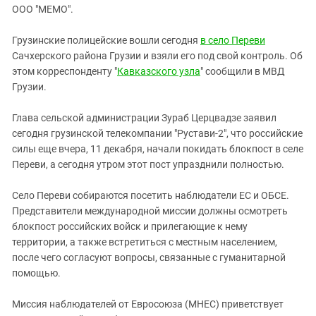
ЗАСТАВЛЯЕТ
ООО "МЕМО".
Дагестан
КАВКАЗ ЗА ПАЛЕСТИНУ
Ингушетия
ИНАКОМЫСЛИЕ В ЧЕЧНЕ
Грузинские полицейские вошли сегодня
в село Переви
Сачхерского района Грузии и взяли его под свой контроль. Об
Кабардино-Балкария
ПРЕСЛЕДОВАНИЕ АКТИВИСТОВ
этом корреспонденту "
Кавказского узла
" сообщили в МВД
МОБИЛИЗАЦИЯ И ПРОТЕСТЫ
Калмыкия
Грузии.
Карачаево-Черкесия
Глава сельской администрации Зураб Церцвадзе заявил
Краснодарский край
сегодня грузинской телекомпании "Рустави-2", что российские
Нагорный Карабах
силы еще вчера, 11 декабря, начали покидать блокпост в селе
Переви, а сегодня утром этот пост упразднили полностью.
Российская Федерация
Ростовская область
Село Переви собираются посетить наблюдатели ЕС и ОБСЕ.
Северная Осетия - Алания
Представители международной миссии должны осмотреть
блокпост российских войск и прилегающие к нему
СКФО
территории, а также встретиться с местным населением,
Ставропольский край
после чего согласуют вопросы, связанные с гуманитарной
помощью.
Чечня
Южная Осетия
Миссия наблюдателей от Евросоюза (МНЕС) приветствует