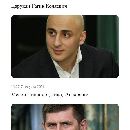
Царукян Гагик Коляевич
11:07, 7 августа 2026
Мелия Никанор (Ника) Анзорович