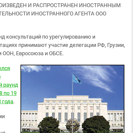
ОИЗВЕДЕН И РАСПРОСТРАНЕН ИНОСТРАННЫМ
ЯТЕЛЬНОСТИ ИНОСТРАННОГО АГЕНТА ООО
нд консультаций по урегулированию и
ьтациях принимают участие делегации РФ, Грузии,
и ООН, Евросоюза и ОБСЕ.
ылся
о
й раунд
8 по 19
 года
.
ми
ня