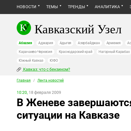
НОВОСТИ
ТЕМЫ
ТРЕНДЫ
АНАЛИТИКА
Кавказский Узел
Абхазия
Аджария
Адыгея
Азербайджан
Армения
Ас
Карачаево-Черкесия
Краснодарский край
Нагорный Карабах
Южный Кавказ
ЮФО
Кавказ: что с бензином?
Главная
/
Лента новостей
10:20,
18 февраля 2009
В Женеве завершаются
ситуации на Кавказе