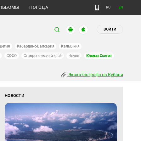
ЛЬБОМЫ
ПОГОДА
RU
EN
ВОЙТИ
шетия
Кабардино-Балкария
Калмыкия
СКФО
Ставропольский край
Чечня
Южная Осетия
Экокатастрофа на Кубани
НОВОСТИ