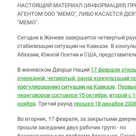
НАСТОЯЩИЙ МАТЕРИАЛ (ИНФОРМАЦИЯ) ПР
АГЕНТОМ ООО "МЕМО", ЛИБО КАСАЕТСЯ ДЕ
"МЕМО".
Сегодня в Женеве завершится четвертый рау
стабилизации ситуации на Кавказе. В консул
Абхазии, Южной Осетии и США, представител
В женевском Дворце Наций
17 февраля откр
очередной, четвертый, раунд консультаций п
урегулированию ситуации на Кавказе
.
Первы
переговоров состоялся 15 октября
,
второй с 1
ноября
. Третий раунд
прошел 18 декабря 2008
Во вторник, 17 февраля, за закрытыми дверя
прошли заседания двух рабочих групп - по
безопасности и по проблеме беженцев. Сегод