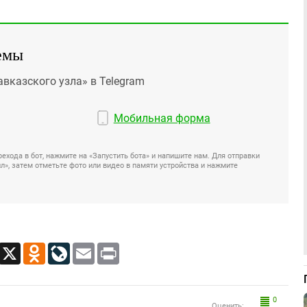
емы
авказского узла» в Telegram
Мобильная форма
ехода в бот, нажмите на «Запустить бота» и напишите нам. Для отправки
», затем отметьте фото или видео в памяти устройства и нажмите
App
Viber
X
Odnoklassniki
LiveJournal
Email
Print
0
Оценить: