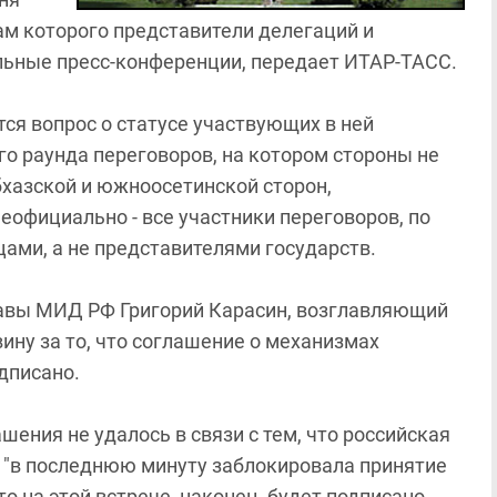
ам которого представители делегаций и
льные пресс-конференции, передает ИТАР-ТАСС.
ся вопрос о статусе участвующих в ней
го раунда переговоров, на котором стороны не
бхазской и южноосетинской сторон,
еофициально - все участники переговоров, по
цами, а не представителями государств.
лавы МИД РФ Григорий Карасин, возглавляющий
ину за то, что соглашение о механизмах
дписано.
шения не удалось в связи с тем, что российская
 "в последнюю минуту заблокировала принятие
о на этой встрече, наконец, будет подписано