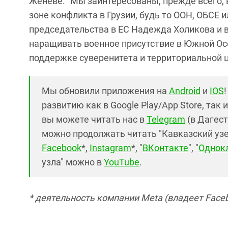
Женеве. "Мы заинтересованы, прежде всего,
зоне конфликта в Грузии, будь то ООН, ОБСЕ и
председательства в ЕС Надежда Холикова и 
наращивать военное присутствие в Южной Осе
поддержке суверенитета и территориальной ц
Мы обновили приложения на
Android
и
IOS
развитию как в Google Play/App Store, так 
вы можете читать нас в
Telegram
(в Дагест
можно продолжать читать "Кавказский узел"
Facebook
*,
Instagram
*, "
ВКонтакте
", "
Однок
узла" можно в
YouTube
.
* деятельность компании Meta (владеет Faceb