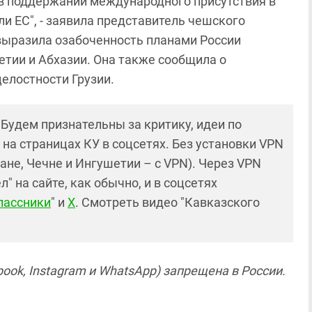
 в поддержании международного присутствия в
ли ЕС", - заявила представитель чешского
выразила озабоченность планами России
тии и Абхазии. Она также сообщила о
елостности Грузии.
! Будем признательны за критику, идеи по
и на страницах КУ в соцсетях. Без установки VPN
ане, Чечне и Ингушетии – с VPN). Через VPN
 на сайте, как обычно, и в соцсетях
лассники
" и
X
. Смотреть видео "Кавказского
ook, Instagram и WhatsApp) запрещена в России.