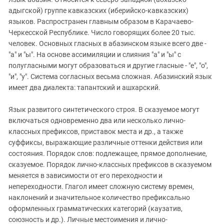
ЗАСТАВЛЯЕТ
Дагестан
адыгской) группе кавказских (иберийско-кавказских)
КАВКАЗ ЗА ПАЛЕСТИНУ
языков. Распространен главным образом в Карачаево-
Ингушетия
ИНАКОМЫСЛИЕ В ЧЕЧНЕ
Черкесской Республике. Число говорящих более 20 тыс.
Кабардино-Балкария
ПРЕСЛЕДОВАНИЕ АКТИВИСТОВ
человек. Основных гласных в абазинском языке всего две -
МОБИЛИЗАЦИЯ И ПРОТЕСТЫ
"а" и "ы". На основе ассимиляции и слияния "а" и "ы" с
Калмыкия
полугласными могут образоваться и другие гласные - "е", "о",
Карачаево-Черкесия
"и", "у". Система согласных весьма сложная. Абазинский язык
Краснодарский край
имеет два диалекта: тапантский и ашхарский.
Нагорный Карабах
Язык развитого синтетического строя. В сказуемое могут
Российская Федерация
включаться одновременно два или несколько лично-
классных префиксов, приставок места и др., а также
Ростовская область
суффиксы, выражающие различные оттенки действия или
Северная Осетия - Алания
состояния. Порядок слов: подлежащее, прямое дополнение,
СКФО
сказуемое. Порядок лично-классных префиксов в сказуемом
меняется в зависимости от его переходности и
Ставропольский край
непереходности. Глагол имеет сложную систему времен,
Чечня
наклонений и значительное количество префиксально
оформленных грамматических категорий (каузатив,
Южная Осетия
союзность и др.). Личные местоимения и лично-