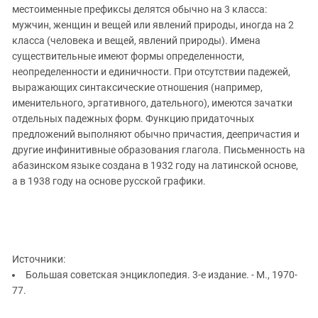
Южный Кавказ
местоименные префиксы делятся обычно на 3 класса:
ЮФО
мужчин, женщин и вещей или явлений природы, иногда на 2
класса (человека и вещей, явлений природы). Имена
существительные имеют формы определенности,
неопределенности и единичности. При отсутствии падежей,
выражающих синтаксические отношения (например,
именительного, эргативного, дательного), имеются зачатки
отдельных падежных форм. Функцию придаточных
предложений выполняют обычно причастия, деепричастия и
другие инфинитивные образования глагола. Письменность на
абазинском языке создана в 1932 году на латинской основе,
а в 1938 году на основе русской графики.
Источники:
Большая советская энциклопедия. 3-е издание. - М., 1970-
77.