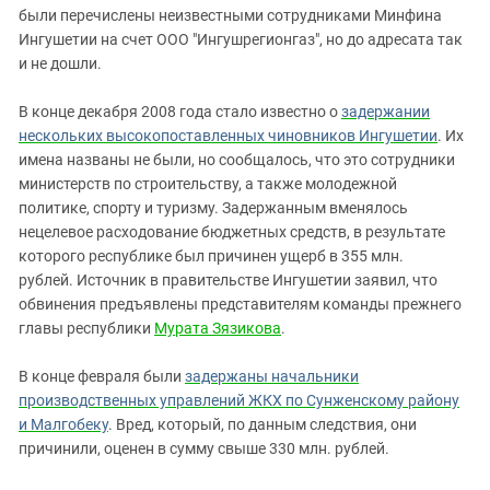
были перечислены неизвестными сотрудниками Минфина
Ингушетии на счет ООО "Ингушрегионгаз", но до адресата так
и не дошли.
В конце декабря 2008 года стало известно о
задержании
нескольких высокопоставленных чиновников Ингушетии
. Их
имена названы не были, но сообщалось, что это сотрудники
министерств по строительству, а также молодежной
политике, спорту и туризму. Задержанным вменялось
нецелевое расходование бюджетных средств, в результате
которого республике был причинен ущерб в 355 млн.
рублей. Источник в правительстве Ингушетии заявил, что
обвинения предъявлены представителям команды прежнего
главы республики
Мурата Зязикова
.
В конце февраля были
задержаны начальники
производственных управлений ЖКХ по Сунженскому району
и Малгобеку
. Вред, который, по данным следствия, они
причинили, оценен в сумму свыше 330 млн. рублей.