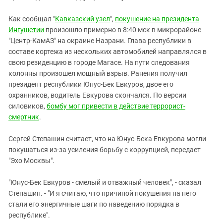
Южный Кавказ
ЮФО
Как сообщал "
Кавказский узел
",
покушение на президента
Ингушетии
произошло примерно в 8:40 мск в микрорайоне
"Центр-КамАЗ" на окраине Назрани. Глава республики в
составе кортежа из нескольких автомобилей направлялся в
свою резиденцию в городе Магасе. На пути следования
колонны произошел мощный взрыв. Ранения получил
президент республики Юнус-Бек Евкуров, двое его
охранников, водитель Евкурова скончался. По версии
силовиков,
бомбу мог привести в действие террорист-
смертник
.
Сергей Степашин считает, что на Юнус-Бека Евкурова могли
покушаться из-за усиления борьбу с коррупцией, передает
"Эхо Москвы".
"Юнус-Бек Евкуров - смелый и отважный человек", - сказал
Степашин. - "И я считаю, что причиной покушения на него
стали его энергичные шаги по наведению порядка в
республике".