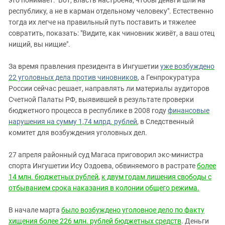
это понимает: "Вот, власть настроена, чтобы деньги шли на
республику, а не в карман отдельному человеку". Естественно
тогда их легче на правильный путь поставить и тяжелее
совратить, показать: "Видите, как чиновник живёт, а ваш отец
нищий, вы нищие".
За время правления президента в Ингушетии
уже возбуждено
22 уголовных дела против чиновников
, а Генпрокуратура
России сейчас решает, направлять ли материалы аудиторов
Счетной Палаты РФ, выявившей в результате проверки
бюджетного процесса в республике в 2008 году
финансовые
нарушения на сумму 1,74 млрд. рублей
, в Следственный
комитет для возбуждения уголовных дел.
27 апреля районный суд Магаса приговорил экс-министра
спорта Ингушетии Ису Оздоева, обвиняемого в растрате
более
14 млн. бюджетных рублей
,
к двум годам лишения свободы с
отбыванием срока наказания в колонии общего режима.
В начале марта
было возбуждено уголовное дело по факту
хищения более 226 млн. рублей бюджетных средств
. Деньги