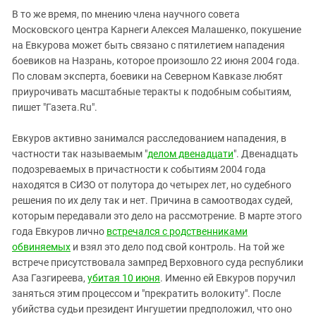
В то же время, по мнению члена научного совета
Московского центра Карнеги Алексея Малашенко, покушение
на Евкурова может быть связано с пятилетием нападения
боевиков на Назрань, которое произошло 22 июня 2004 года.
По словам эксперта, боевики на Северном Кавказе любят
приурочивать масштабные теракты к подобным событиям,
пишет "Газета.Ru".
Евкуров активно занимался расследованием нападения, в
частности так называемым "
делом двенадцати
". Двенадцать
подозреваемых в причастности к событиям 2004 года
находятся в СИЗО от полутора до четырех лет, но судебного
решения по их делу так и нет. Причина в самоотводах судей,
которым передавали это дело на рассмотрение. В марте этого
года Евкуров лично
встречался с родственниками
обвиняемых
и взял это дело под свой контроль. На той же
встрече присутствовала зампред Верховного суда республики
Аза Газгиреева,
убитая 10 июня
. Именно ей Евкуров поручил
заняться этим процессом и "прекратить волокиту". После
убийства судьи президент Ингушетии предположил, что оно