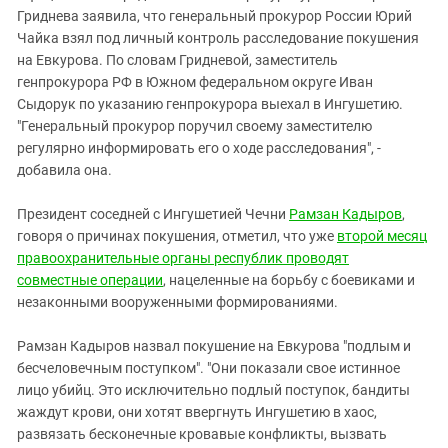
Гриднева заявила, что генеральный прокурор России Юрий
Чайка взял под личный контроль расследование покушения
на Евкурова. По словам Гридневой, заместитель
генпрокурора РФ в Южном федеральном округе Иван
Сыдорук по указанию генпрокурора выехал в Ингушетию.
"Генеральный прокурор поручил своему заместителю
регулярно информировать его о ходе расследования", -
добавила она.
Президент соседней с Ингушетией Чечни
Рамзан Кадыров
,
говоря о причинах покушения, отметил, что уже
второй месяц
правоохранительные органы республик проводят
совместные операции
, нацеленные на борьбу с боевиками и
незаконными вооруженными формированиями.
Рамзан Кадыров назвал покушение на Евкурова "подлым и
бесчеловечным поступком". "Они показали свое истинное
лицо убийц. Это исключительно подлый поступок, бандиты
жаждут крови, они хотят ввергнуть Ингушетию в хаос,
развязать бесконечные кровавые конфликты, вызвать