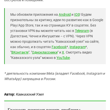
обстрелов и похищений.
Мы обновили приложения на
Android
и
IOS
! Будем
признательны за критику, идеи по развитию как в Google
Play/App Store, так и на страницах КУ в соцсетях. Без
установки VPN вы можете читать нас в
Telegram
(в
Дагестане, Чечне и Ингушетии – с VPN). Через VPN
можно продолжать читать "Кавказский узел" на сайте,
как обычно, и в соцсетях
Facebook
*,
Instagram
*,
"
ВКонтакте
", "
Одноклассники
" и
X
. Смотреть видео
"Кавказского узла" можно в
YouTube
.
* деятельность компании Meta (владеет Facebook, Instagram и
WhatsApp) запрещена в России.
Автор:
Кавказский Узел
Гласность помогает решить проблемы