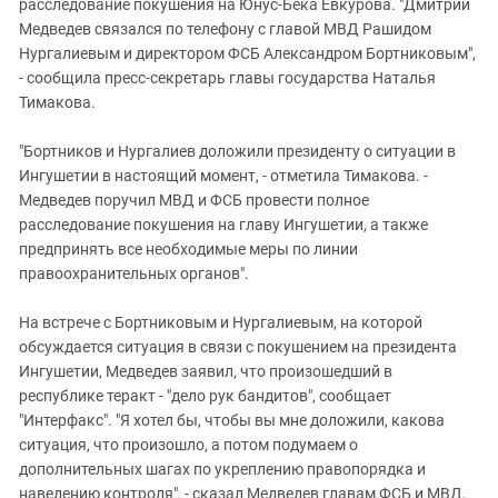
расследование покушения на Юнус-Бека Евкурова. "Дмитрий
Медведев связался по телефону с главой МВД Рашидом
Нургалиевым и директором ФСБ Александром Бортниковым",
- сообщила пресс-секретарь главы государства Наталья
Тимакова.
"Бортников и Нургалиев доложили президенту о ситуации в
Ингушетии в настоящий момент, - отметила Тимакова. -
Медведев поручил МВД и ФСБ провести полное
расследование покушения на главу Ингушетии, а также
предпринять все необходимые меры по линии
правоохранительных органов".
На встрече с Бортниковым и Нургалиевым, на которой
обсуждается ситуация в связи с покушением на президента
Ингушетии, Медведев заявил, что произошедший в
республике теракт - "дело рук бандитов", сообщает
"Интерфакс". "Я хотел бы, чтобы вы мне доложили, какова
ситуация, что произошло, а потом подумаем о
дополнительных шагах по укреплению правопорядка и
наведению контроля", - сказал Медведев главам ФСБ и МВД,