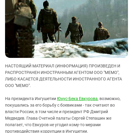
ЗАСТАВЛЯЕТ
Дагестан
КАВКАЗ ЗА ПАЛЕСТИНУ
Ингушетия
ИНАКОМЫСЛИЕ В ЧЕЧНЕ
Кабардино-Балкария
ПРЕСЛЕДОВАНИЕ АКТИВИСТОВ
МОБИЛИЗАЦИЯ И ПРОТЕСТЫ
Калмыкия
Карачаево-Черкесия
Краснодарский край
Нагорный Карабах
НАСТОЯЩИЙ МАТЕРИАЛ (ИНФОРМАЦИЯ) ПРОИЗВЕДЕН И
Российская Федерация
РАСПРОСТРАНЕН ИНОСТРАННЫМ АГЕНТОМ ООО "МЕМО",
Ростовская область
ЛИБО КАСАЕТСЯ ДЕЯТЕЛЬНОСТИ ИНОСТРАННОГО АГЕНТА
ООО "МЕМО".
Северная Осетия - Алания
СКФО
На президента Ингушетии
Юнус-Бека Евкурова
, возможно,
покушались за его борьбу с боевиками - так считают во
Ставропольский край
власти России, в том числе и президент РФ Дмитрий
Чечня
Медведев. Глава Счетной палаты Сергей Степашин же
Южная Осетия
полагает, что Евкуров не угодил кому-то мерами
противодействия коррупции в Ингушетии.