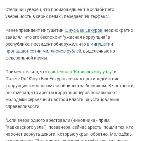
Степашин уверен, что произошедшее "не ослабит его
уверенность в своих делах", передает "Интерфакс".
Ранее президент Ингушетии
Юнус-Бек Евкуров
неоднократно
заявлял, что его беспокоит "ужасная коррупция" в
республике: президент обнаружил, что
в Ингушетии
пропадают сотни миллионов рублей
, выделенные из
федеральной казны.
Примечательно, что
в интервью
"
Кавказскому узлу
" и
"Газете.Ru" Юнус-Бек Евкуров связал противодействие
коррупции с вопросом пособничества боевикам. В частности,
он отмечал, что аресты коррупционеров показывают
молодежи серьезный настрой власти на установление
справедливости.
"Если вчера одного арестовали (чиновника - прим.
"Кавказского узла"), позавчера, сейчас аресты пошли тех, кто
не хочет вернуть деньги, которые украл, обратно. Молодёжь