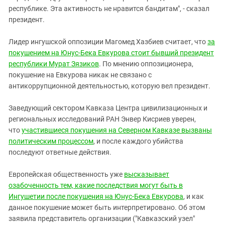
республике. Эта активность не нравится бандитам", - сказал
президент.
Лидер ингушской оппозиции Магомед Хазбиев считает, что
за
покушением на Юнус-Бека Евкурова стоит бывший президент
республики Мурат Зязиков
. По мнению оппозиционера,
покушение на Евкурова никак не связано с
антикоррупционной деятельностью, которую вел президент.
Заведующий сектором Кавказа Центра цивилизационных и
региональных исследований РАН Энвер Кисриев уверен,
что
участившиеся покушения на Северном Кавказе вызваны
политическим процессом
, и после каждого убийства
последуют ответные действия.
Европейская общественность уже
высказывает
озабоченность тем, какие последствия могут быть в
Ингушетии после покушения на Юнус-Бека Евкурова
, и как
данное покушение может быть интерпретировано. Об этом
заявила представитель организации ("Кавказский узел"