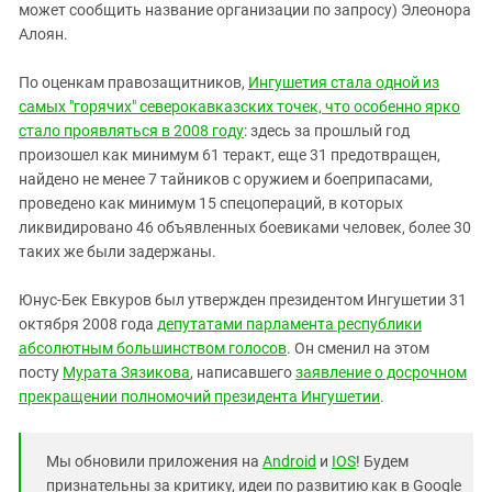
может сообщить название организации по запросу) Элеонора
Алоян.
По оценкам правозащитников,
Ингушетия стала одной из
самых "горячих" северокавказских точек, что особенно ярко
стало проявляться в 2008 году
: здесь за прошлый год
произошел как минимум 61 теракт, еще 31 предотвращен,
найдено не менее 7 тайников с оружием и боеприпасами,
проведено как минимум 15 спецопераций, в которых
ликвидировано 46 объявленных боевиками человек, более 30
таких же были задержаны.
Юнус-Бек Евкуров был утвержден президентом Ингушетии 31
октября 2008 года
депутатами парламента республики
абсолютным большинством голосов
. Он сменил на этом
посту
Мурата Зязикова
, написавшего
заявление о досрочном
прекращении полномочий президента Ингушетии
.
Мы обновили приложения на
Android
и
IOS
! Будем
признательны за критику, идеи по развитию как в Google