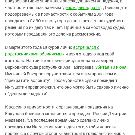
Евкуров активно занимался расследованием нападения, в
частности так называемым "
делом двенадцати
". Двенадцать
подозреваемых в причастности к событиям 2004 года
находятся в СИЗО от полутора до четырех лет, но судебного
решения по их делу так и нет. Причина в самоотводах судей,
которым передавали это дело на рассмотрение.
В марте этого года Евкуров лично
встречался с
родственниками обвиняемых
и взял это дело под свой
контроль. На той же встрече присутствовала зампред
Верховного суда республики Аза Газгиреева,
убитая 10 июня
.
Именно ей Евкуров поручил заняться этим процессом и
"прекратить волокиту". После убийства судьи президент
Ингушетии предположил, что оно могло быть связано именно
с "делом двенадцати".
К версии о причастности к организации покушения на
Евкурова боевиков склоняется и президент России Дмитрий
Медведев. "За последнее время было сделано лично
президентом Ингушетии много для того, чтобы навести
порядок, а с другой стороны, выстроить гражданский мир в