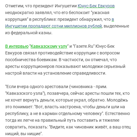
Отметим, что президент Ингушетии
Юнус-Бек Евкуров
неоднократно заявлял, что его беспокоит "ужасная
коррупция" в республике: президент обнаружил, что
в
Ингушетии пропадают сотни миллионов рублей
, выделенные
из федеральной казны.
В интервью
"
Кавказскому узлу
" и "Газете.Ru" Юнус-Бек
Евкуров связал противодействие коррупции с вопросом
пособничества боевикам. В частности, он отмечал, что
аресты коррупционеров показывают молодежи серьезный
настрой власти на установление справедливости.
"Если вчера одного арестовали (чиновника - прим.
"Кавказского узла"), позавчера, сейчас аресты пошли тех, кто
не хочет вернуть деньги, которые украл, обратно. Молодёжь
это понимает: "Вот, власть настроена, чтобы деньги шли на
республику, а не в карман отдельному человеку". Естественно
тогда их легче на правильный путь поставить и тяжелее
совратить, показать: "Видите, как чиновник живёт, а ваш отец
нищий, вы нищие".