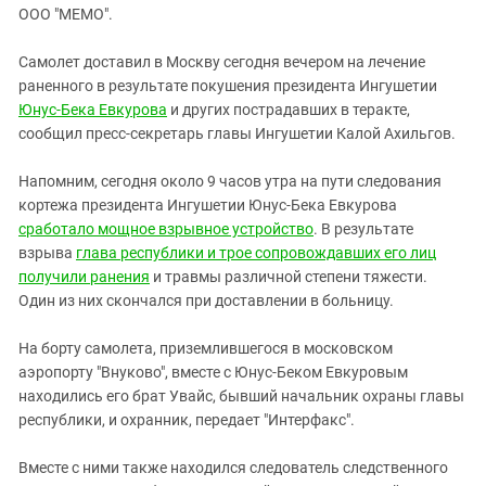
ЗАСТАВЛЯЕТ
ООО "МЕМО".
Дагестан
КАВКАЗ ЗА ПАЛЕСТИНУ
Ингушетия
ИНАКОМЫСЛИЕ В ЧЕЧНЕ
Самолет доставил в Москву сегодня вечером на лечение
раненного в результате покушения президента Ингушетии
Кабардино-Балкария
ПРЕСЛЕДОВАНИЕ АКТИВИСТОВ
Юнус-Бека Евкурова
и других пострадавших в теракте,
МОБИЛИЗАЦИЯ И ПРОТЕСТЫ
Калмыкия
сообщил пресс-секретарь главы Ингушетии Калой Ахильгов.
Карачаево-Черкесия
Напомним, сегодня около 9 часов утра на пути следования
Краснодарский край
кортежа президента Ингушетии Юнус-Бека Евкурова
Нагорный Карабах
сработало мощное взрывное устройство
. В результате
взрыва
глава республики и трое сопровождавших его лиц
Российская Федерация
получили ранения
и травмы различной степени тяжести.
Ростовская область
Один из них скончался при доставлении в больницу.
Северная Осетия - Алания
На борту самолета, приземлившегося в московском
СКФО
аэропорту "Внуково", вместе с Юнус-Беком Евкуровым
Ставропольский край
находились его брат Увайс, бывший начальник охраны главы
республики, и охранник, передает "Интерфакс".
Чечня
Южная Осетия
Вместе с ними также находился следователь следственного