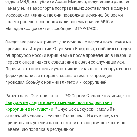
Южный Кавказ
отдела МВД республики Аслан Мейриев, получивший ранения
накануне. Из аэропорта пострадавших доставляют в одну из
ЮФО
московских клиник, где они продолжат лечение. Во время
полета раненых сопровождали восемь врачей МЧС и
Минздравсоцразвития, сообщает ИТАР-ТАСС.
Следствие рассматривает две основные версии покушения на
президента Ингушетии Юнус-Бека Евкурова, сообщил сегодня
генпрокурор России Юрий Чайка после проведения в Назрани
первого оперативного совещания в связи со случившимся.
Первая - это покушение участников незаконных вооруженных
формирований, а вторая связана с тем, что президент
проводил борьбу с криминалитетом и коррупцией.
Ранее глава Счетной палаты РФ Сергей Степашин заявил, что
Евкуров не угодил кому-то мерами противодействия
коррупции в Ингушетии
. "Юнус-Бек Евкуров - смелый и
отважный человек, - сказал Степашин. - И я считаю, что
причиной покушения на него стали его энергичные шаги по
наведению порядка в республике".