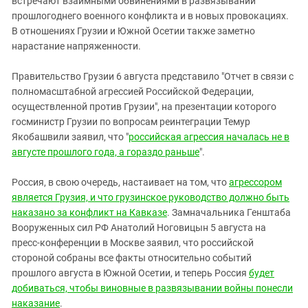
встречают взаимными обвинениями в развязывании
Южный Кавказ
прошлогоднего военного конфликта и в новых провокациях.
ЮФО
В отношениях Грузии и Южной Осетии также заметно
нарастание напряженности.
Правительство Грузии 6 августа представило "Отчет в связи с
полномасштабной агрессией Российской Федерации,
осуществленной против Грузии", на презентации которого
госминистр Грузии по вопросам реинтеграции Темур
Якобашвили заявил, что "
российская агрессия началась не в
августе прошлого года, а гораздо раньше
".
Россия, в свою очередь, настаивает на том, что
агрессором
является Грузия, и что грузинское руководство должно быть
наказано за конфликт на Кавказе
. Замначальника Генштаба
Вооруженных сил РФ Анатолий Ноговицын 5 августа на
пресс-конференции в Москве заявил, что российской
стороной собраны все факты относительно событий
прошлого августа в Южной Осетии, и теперь Россия
будет
добиваться, чтобы виновные в развязывании войны понесли
наказание
.