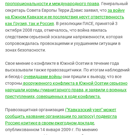
пропорциональности и международного права
. Генеральный
секретарь Совета Европы Терри Дэвис заявил, что
за войну
на Южном Кавказе и ее последствия несут ответственность
как Грузия, так и Россия
. В резолюции ПАСЕ, принятой 3
октября 2008 года, отмечалось, что война явилась
следствием серьезной эскалации напряженности, которая
сопровождалась провокациями и ухудшением ситуации в
зонах безопасности.
Свое мнение о конфликте в Южной Осетии в течение года
высказывали также правозащитники. По итогам наблюдений
и бесед с
очевидцами войны
они пришли к выводу, что все
стороны
вооруженного конфликта в Южной Осетии серьезно
нарушали нормы гуманитарного права, и заявили о военных
преступлениях, совершенных в ходе конфликта.
Правозащитная организация
("Кавказский узел" может
сообщить название организации по запросу) подвергла
Россию критике в своем ежегодном докладе
,
опубликованном 14 января 2009 г. По мнению