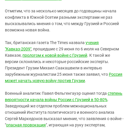
Отметим, что за несколько месяцев до годовщины начала
конфликта в Южной Осетии разными экспертами не раз
высказывались мнения о том, что между Грузией и Россией
возможна новая война.
Так, британская газета The Times назвала
учения
"Кавказ-2009"
, прошедшие с 29 июня по 6 июля на Северном
Кавказе,
прологом к новой войне с Грузией
. К такой же
версии склонялись и некоторые российские эксперты.
Президент Грузии Михаил Саакашвили в интервью
зарубежным журналистам 25 июня также заявил, что
Россия
может начать новую войну против Грузии
.
Военный аналитик Павел Фельгенгауэр оценил тогда
степень
вероятности начала войны России с Грузией в 50-80%
.
Заведующий же отделом проблем межнациональных
отношений Института политического и военного анализа
Сергей Маркедонов высказал мнение, что заявления о войне -
"
опасная провокация
", играющая на руку экспертам,