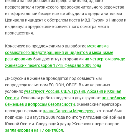
неявки на нее российских представителей, однако
представители грузинского правоохранительного ведомства
в неформальной беседе все же обсудили с представителями
Цхинвала инцидент с обстрелом поста МВД Грузии в Никози и
выдвинули предложение совместного осмотра места
происшествия.
Консенсус по предложениям о выработке
механизма
совместного предотвращения инцидентов и механизме
реагирования
был достигнут сторонами
на четвертом раунде
Женевских переговоров 17-18 февраля 2009 года
.
Дискуссии в Женеве проводятся под совместным
сопредседательством ЕС, ООН, ОБСЕ. В них на равных
условиях
участвуют Россия, США, Грузия, Абхазия и Южная
Осетия
. Основная работа ведется в двух группах:
по проблеме
беженцев и вопросам безопасности
. Женевские переговоры
проходят в рамках
плана Саркози-Медведева
, который был
подписан 12 августа 2008 года по итогу пятидневной войны в
Южной Осетии. Следующий раунд Женевских переговоров
запланирован на 17 сентября
.