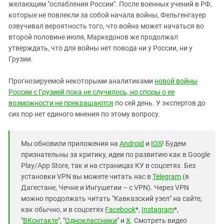
желающим "ослабления России". После военных учений в РФ,
которые не повлекли за собой начала войны, Фельгенгауер
озвучивал вероятность того, что война может начаться во
второй половине июля, Маркедонов же продолжал
утверждать, что для войны нет повода ни у России, ни у
Грузии.
Прогнозируемой некоторыми аналитиками
новой войны
России с Грузией пока не случилось, но споры о ее
возможности не прекращаются
по сей день. У экспертов до
сих пор нет единого мнения по этому вопросу.
Мы обновили приложения на
Android
и
IOS
! Будем
признательны за критику, идеи по развитию как в Google
Play/App Store, так и на страницах КУ в соцсетях. Без
установки VPN вы можете читать нас в
Telegram
(в
Дагестане, Чечне и Ингушетии – с VPN). Через VPN
можно продолжать читать "Кавказский узел" на сайте,
как обычно, и в соцсетях
Facebook
*,
Instagram
*,
"
ВКонтакте
", "
Одноклассники
" и
X
. Смотреть видео