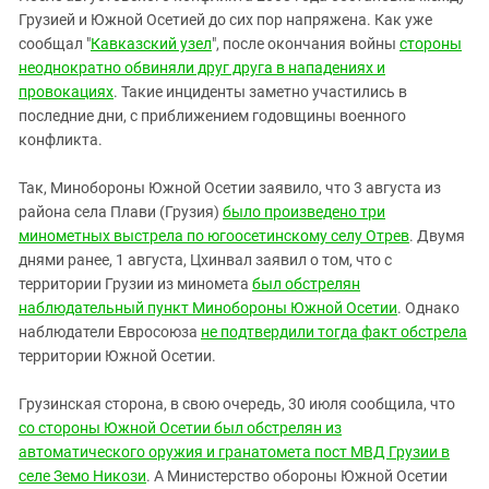
Грузией и Южной Осетией до сих пор напряжена. Как уже
сообщал "
Кавказский узел
", после окончания войны
стороны
неоднократно обвиняли друг друга в нападениях и
провокациях
. Такие инциденты заметно участились в
последние дни, с приближением годовщины военного
конфликта.
Так, Минобороны Южной Осетии заявило, что 3 августа из
района села Плави (Грузия)
было произведено три
минометных выстрела по югоосетинскому селу Отрев
. Двумя
днями ранее, 1 августа, Цхинвал заявил о том, что с
территории Грузии из миномета
был обстрелян
наблюдательный пункт Минобороны Южной Осетии
. Однако
наблюдатели Евросоюза
не подтвердили тогда факт обстрела
территории Южной Осетии.
Грузинская сторона, в свою очередь, 30 июля сообщила, что
со стороны Южной Осетии был обстрелян из
автоматического оружия и гранатомета пост МВД Грузии в
селе Земо Никози
. А Министерство обороны Южной Осетии