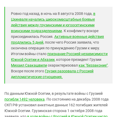
Ровно год назад, в ночь на 8 августа 2008 года,
в
Цхинвале начались широкомасштабные боевые
действия между грузинскими и югоосетинскими
воинскими подразделениями
. К конфликту вскоре
присоединилась Россия.
Активные военные действия
продлились 5 дней
, после чего Россия заявила, что
окончена операция по принуждению Грузии к миру.
Итогом войны стало
признание Россией независимости
Южной Осетии и Абхазии
, которое президент Грузии
Михаил Саакашвили
охарактеризовал
как "беззаконие"
.
Вскоре после этого
Грузия разорвала с Россией
дипломатические отношения.
По данным Южной Осетии, в результате войны с Грузией
погибли 1492 человека
. По состоянию на декабрь 2008 года
СКП РФ установил анкетные данные 162 погибших жителей
Южной Осетии. Грузинская сторона 1 октября 2008 года
заявила, что
в ходе войны с Россией в Южной Осетии число