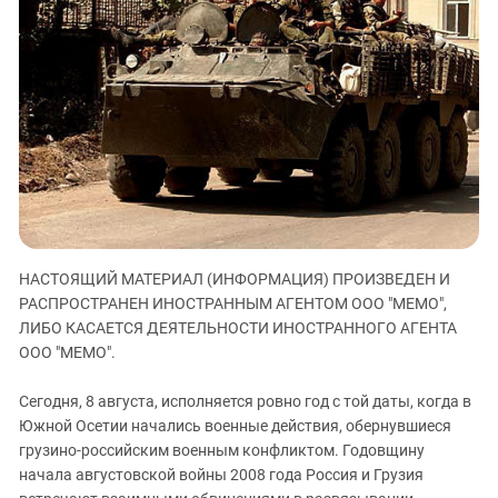
ЗАСТАВЛЯЕТ
Дагестан
КАВКАЗ ЗА ПАЛЕСТИНУ
Ингушетия
ИНАКОМЫСЛИЕ В ЧЕЧНЕ
Кабардино-Балкария
ПРЕСЛЕДОВАНИЕ АКТИВИСТОВ
МОБИЛИЗАЦИЯ И ПРОТЕСТЫ
Калмыкия
Карачаево-Черкесия
Краснодарский край
Нагорный Карабах
Российская Федерация
НАСТОЯЩИЙ МАТЕРИАЛ (ИНФОРМАЦИЯ) ПРОИЗВЕДЕН И
Ростовская область
РАСПРОСТРАНЕН ИНОСТРАННЫМ АГЕНТОМ ООО "МЕМО",
ЛИБО КАСАЕТСЯ ДЕЯТЕЛЬНОСТИ ИНОСТРАННОГО АГЕНТА
Северная Осетия - Алания
ООО "МЕМО".
СКФО
Ставропольский край
Сегодня, 8 августа, исполняется ровно год с той даты, когда в
Южной Осетии начались военные действия, обернувшиеся
Чечня
грузино-российским военным конфликтом. Годовщину
Южная Осетия
начала августовской войны 2008 года Россия и Грузия