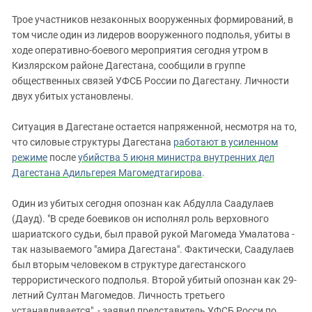
ЗАСТАВЛЯЕТ
Дагестан
Трое участников незаконных вооруженных формирований, в
КАВКАЗ ЗА ПАЛЕСТИНУ
Ингушетия
том числе один из лидеров вооруженного подполья, убиты в
ИНАКОМЫСЛИЕ В ЧЕЧНЕ
ходе оперативно-боевого мероприятия сегодня утром в
Кабардино-Балкария
ПРЕСЛЕДОВАНИЕ АКТИВИСТОВ
Кизлярском районе Дагестана, сообщили в группе
МОБИЛИЗАЦИЯ И ПРОТЕСТЫ
Калмыкия
общественных связей УФСБ России по Дагестану. Личности
двух убитых установлены.
Карачаево-Черкесия
Краснодарский край
Ситуация в Дагестане остается напряженной, несмотря на то,
Нагорный Карабах
что силовые структуры Дагестана
работают в усиленном
режиме
после
убийства 5 июня министра внутренних дел
Российская Федерация
Дагестана Адильгерея Магомедтагирова
.
Ростовская область
Один из убитых сегодня опознан как Абдулла Саадулаев
Северная Осетия - Алания
(Дауд). "В среде боевиков он исполнял роль верховного
СКФО
шариатского судьи, был правой рукой Магомеда Умалатова -
так называемого "амира Дагестана". Фактически, Саадулаев
Ставропольский край
был вторым человеком в структуре дагестанского
Чечня
террористического подполья. Второй убитый опознан как 29-
Южная Осетия
летний Султан Магомедов. Личность третьего
устанавливается", - заявил представитель УФСБ Росси по