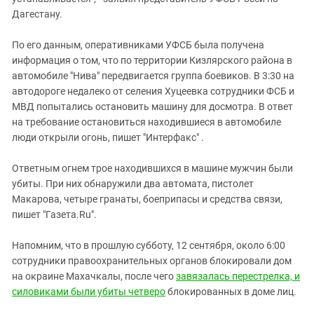
Южный Кавказ
Дагестану.
ЮФО
По его данным, оперативниками УФСБ была получена
информация о том, что по территории Кизлярского района в
автомобиле "Нива" передвигается группа боевиков. В 3:30 на
автодороге недалеко от селения Хуцеевка сотрудники ФСБ и
МВД попытались остановить машину для досмотра. В ответ
на требование остановиться находившиеся в автомобиле
люди открыли огонь, пишет "Интерфакс" .
Ответным огнем трое находившихся в машине мужчин были
убиты. При них обнаружили два автомата, пистолет
Макарова, четыре гранаты, боеприпасы и средства связи,
пишет "Газета.Ru".
Напомним, что в прошлую субботу, 12 сентября, около 6:00
сотрудники правоохранительных органов блокировали дом
на окраине Махачкалы, после чего
завязалась перестрелка, и
силовиками были убиты четверо
блокированных в доме лиц.