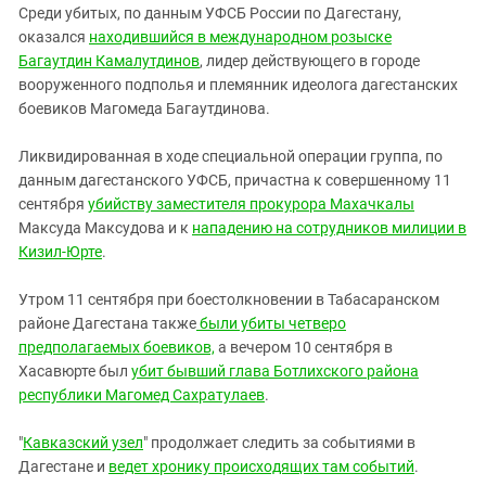
Среди убитых, по данным УФСБ России по Дагестану,
оказался
находившийся в международном розыске
Багаутдин Камалутдинов
, лидер действующего в городе
вооруженного подполья и племянник идеолога дагестанских
боевиков Магомеда Багаутдинова.
Ликвидированная в ходе специальной операции группа, по
данным дагестанского УФСБ, причастна к совершенному 11
сентября
убийству заместителя прокурора Махачкалы
Максуда Максудова и к
нападению на сотрудников милиции в
Кизил-Юрте
.
Утром 11 сентября при боестолкновении в Табасаранском
районе Дагестана также
были убиты четверо
предполагаемых боевиков,
а вечером 10 сентября в
Хасавюрте был
убит бывший глава Ботлихского района
республики Магомед Сахратулаев
.
"
Кавказский узел
" продолжает следить за событиями в
Дагестане и
ведет хронику происходящих там событий
.