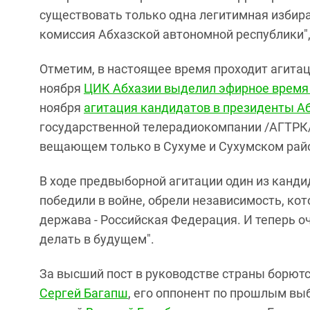
существовать только одна легитимная избира
комиссия Абхазской автономной республики",
Отметим, в настоящее время проходит агитаци
ноября
ЦИК Абхазии выделил эфирное время 
ноября
агитация кандидатов в президенты А
государственной телерадиокомпании /АГТРК/ 
вещающем только в Сухуме и Сухумском рай
В ходе предвыборной агитации один из канди
победили в войне, обрели независимость, кот
держава - Российская Федерация. И теперь о
делать в будущем".
За высший пост в руководстве страны борют
Сергей Багапш
, его оппонент по прошлым вы