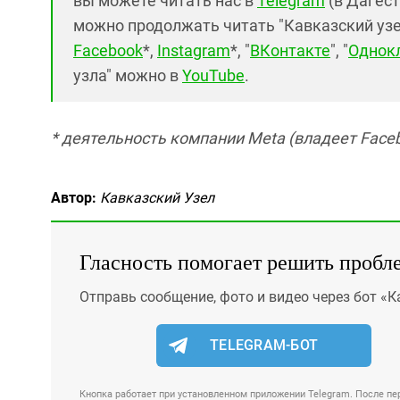
вы можете читать нас в
Telegram
(в Дагест
можно продолжать читать "Кавказский узел"
Facebook
*,
Instagram
*, "
ВКонтакте
", "
Однок
узла" можно в
YouTube
.
* деятельность компании Meta (владеет Faceb
Автор:
Кавказский Узел
Гласность помогает решить пробл
Отправь сообщение, фото и видео через бот «К
TELEGRAM-БОТ
Кнопка работает при установленном приложении Telegram. После пер