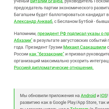
ученый
Виталий Бганба
, руководитель Госко
председатель партии экономического развит
Багапшем будет баллотироваться кандидат 
Александр Анкваб
, с Бесланом Бутбой - быв
Напомним,
президент РФ подписал указы о п
Абхазии"
в результате августовских событий 
года. Президент Грузии
Михаил Саакашвили
о
России
как "беззаконие"
и призвал руководит
организаций максимально ускорить интеграц
Россией дипломатические отношения.
Мы обновили приложения на
Android
и
IOS
развитию как в Google Play/App Store, так 