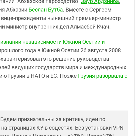
мпании "Абхазское пароходство"
Заур Ардзинба
,
ия Абхазии
Беслан Бутба
. Вместе с Сергеем
в вице-президенты нынешний премьер-министр
ший министр внутренних дел Алмасбей Кчач.
ризнании независимости Южной Осетии и
прошлого года в Южной Осетии 26 августа 2008
характеризовал это решение руководства
елей ведущих государств мира и международных
ию Грузии в НАТО и ЕС. Позже
Грузия разорвала с
! Будем признательны за критику, идеи по
и на страницах КУ в соцсетях. Без установки VPN