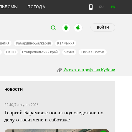
ЛЬБОМЫ
ПОГОДА
RU
EN
ВОЙТИ
шетия
Кабардино-Балкария
Калмыкия
СКФО
Ставропольский край
Чечня
Южная Осетия
Экокатастрофа на Кубани
НОВОСТИ
22:40, 7 августа 2026
Георгий Барамидзе попал под следствие по
делу о госизмене и саботаже