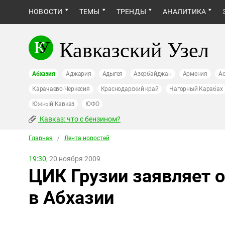
НОВОСТИ
ТЕМЫ
ТРЕНДЫ
АНАЛИТИКА
Кавказский Узел
Абхазия
Аджария
Адыгея
Азербайджан
Армения
Ас
Карачаево-Черкесия
Краснодарский край
Нагорный Карабах
Южный Кавказ
ЮФО
Кавказ: что с бензином?
Главная
/
Лента новостей
19:30,
20 ноября 2009
ЦИК Грузии заявляет 
в Абхазии