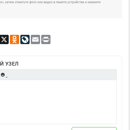
», затем отметьте фото или видео в памяти устройства и нажмите
App
Viber
X
Odnoklassniki
LiveJournal
Email
Print
Й УЗЕЛ