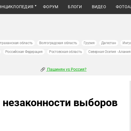
ЭНЦИКЛОПЕДИЯ
ФОРУМ
БЛОГИ
ВИДЕО
ФОТОА
траханская область
Волгоградская область
Грузия
Дагестан
Ингу
Российская Федерация
Ростовская область
Северная Осетия - Алания
Пашинян vs Россия?
о незаконности выборов