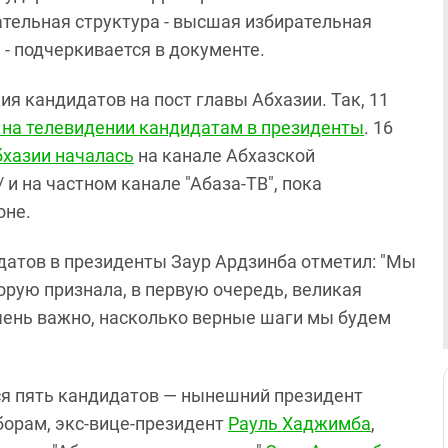
тельная структура - высшая избирательная
 - подчеркивается в документе.
я кандидатов на пост главы Абхазии. Так, 11
на телевидении кандидатам в президенты
. 16
бхазии началась
на канале Абхазской
и на частном канале "Абаза-ТВ", пока
оне.
датов в президенты Заур Ардзинба отметил: "Мы
орую признала, в первую очередь, великая
чень важно, насколько верные шаги мы будем
ся пять кандидатов — нынешний президент
борам, экс-вице-президент
Рауль Хаджимба
,