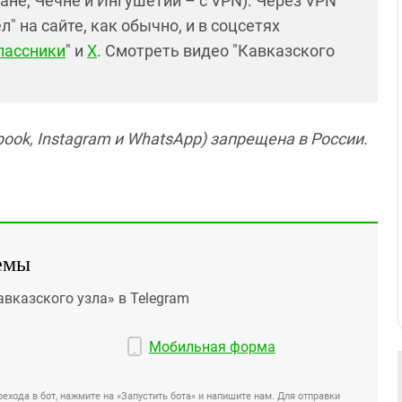
ане, Чечне и Ингушетии – с VPN). Через VPN
 на сайте, как обычно, и в соцсетях
лассники
" и
X
. Смотреть видео "Кавказского
ook, Instagram и WhatsApp) запрещена в России.
емы
авказского узла» в Telegram
Мобильная форма
ехода в бот, нажмите на «Запустить бота» и напишите нам. Для отправки