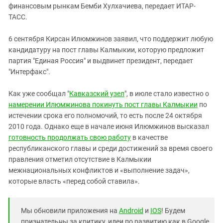
Южный Кавказ
финансовым рынкам Бемби Хулхачиева, передает ИТАР-
ТАСС.
ЮФО
6 сентября Кирсан Илюмжинов заявил, что поддержит любую
кандидатуру на пост главы Калмыкии, которую предложит
партия "Единая Россия" и выдвинет президент, передает
"Интерфакс".
Как уже сообщал "
Кавказский узел
", в июле стало известно о
намерении Илюмжинова покинуть пост главы Калмыкии
по
истечении срока его полномочий, то есть после 24 октября
2010 года. Однако еще в начале июня Илюмжинов высказал
готовность продолжать свою работу
в качестве
республиканского главы и среди достижений за время своего
правления отметил отсутствие в Калмыкии
межнациональных конфликтов и «выполнение задач»,
которые власть «перед собой ставила».
Мы обновили приложения на
Android
и
IOS
! Будем
признательны за критику, идеи по развитию как в Google