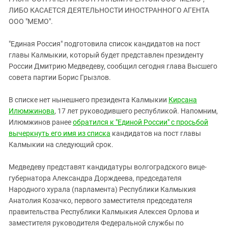
ЗАСТАВЛЯЕТ
Дагестан
ЛИБО КАСАЕТСЯ ДЕЯТЕЛЬНОСТИ ИНОСТРАННОГО АГЕНТА
КАВКАЗ ЗА ПАЛЕСТИНУ
ООО "МЕМО".
Ингушетия
ИНАКОМЫСЛИЕ В ЧЕЧНЕ
Кабардино-Балкария
ПРЕСЛЕДОВАНИЕ АКТИВИСТОВ
"Единая Россия" подготовила список кандидатов на пост
МОБИЛИЗАЦИЯ И ПРОТЕСТЫ
главы Калмыкии, который будет представлен президенту
Калмыкия
России Дмитрию Медведеву, сообщил сегодня глава Высшего
Карачаево-Черкесия
совета партии Борис Грызлов.
Краснодарский край
В списке нет нынешнего президента Калмыкии
Кирсана
Нагорный Карабах
Илюмжинова
, 17 лет руководившего республикой. Напомним,
Российская Федерация
Илюмжинов ранее
обратился к "Единой России" с просьбой
вычеркнуть его имя из списка
кандидатов на пост главы
Ростовская область
Калмыкии на следующий срок.
Северная Осетия - Алания
СКФО
Медведеву представят кандидатуры волгоградского вице-
губернатора Александра Дорждеева, председателя
Ставропольский край
Народного хурала (парламента) Республики Калмыкия
Чечня
Анатолия Козачко, первого заместителя председателя
правительства Республики Калмыкия Алексея Орлова и
Южная Осетия
заместителя руководителя Федеральной службы по