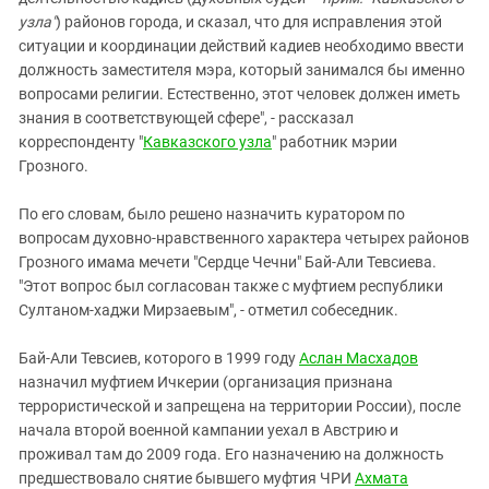
Южный Кавказ
узла"
) районов города, и сказал, что для исправления этой
ЮФО
ситуации и координации действий кадиев необходимо ввести
должность заместителя мэра, который занимался бы именно
вопросами религии. Естественно, этот человек должен иметь
знания в соответствующей сфере", - рассказал
корреспонденту "
Кавказского узла
" работник мэрии
Грозного.
По его словам, было решено назначить куратором по
вопросам духовно-нравственного характера четырех районов
Грозного имама мечети "Сердце Чечни" Бай-Али Тевсиева.
"Этот вопрос был согласован также с муфтием республики
Султаном-хаджи Мирзаевым", - отметил собеседник.
Бай-Али Тевсиев, которого в 1999 году
Аслан Масхадов
назначил муфтием Ичкерии (организация признана
террористической и запрещена на территории России), после
начала второй военной кампании уехал в Австрию и
проживал там до 2009 года. Его назначению на должность
предшествовало снятие бывшего муфтия ЧРИ
Ахмата