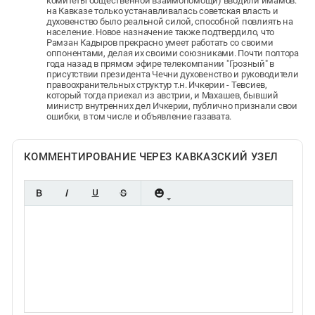
комитеты общественной взаимопомощи) вводили имамов:
на Кавказе только устанавливалась советская власть и
духовенство было реальной силой, способной повлиять на
население. Новое назначение также подтвердило, что
Рамзан Кадыров прекрасно умеет работать со своими
оппонентами, делая их своими союзниками. Почти полтора
года назад в прямом эфире телекомпании "Грозный" в
присутствии президента Чечни духовенство и руководители
правоохранительных структур т.н. Ичкерии - Тевсиев,
который тогда приехал из австрии, и Махашев, бывший
министр внутренних дел Ичкерии, публично признали свои
ошибки, в том числе и объявление газавата.
КОММЕНТИРОВАНИЕ ЧЕРЕЗ КАВКАЗСКИЙ УЗЕЛ