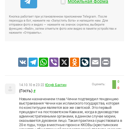
Мобильная форма
Кнопка работает при установленном приложении Telegram. После
перехода в бот, нажмите на «Запустить бота» и напишите нам. Для
отправки фото и видео — нажмите на значок скрепки, выберите
функцию «Файл», затем отметьте фото или видео в памяти устройства и
нажмите «Отправить».
VK
Telegram
WhatsApp
Viber
X
Odnoklassniki
LiveJournal
Email
Print
0
Оценить:
14.10.10 в 23:22
Юсуф Бахтин
0
(Гость)
#
Новым назначением глава Чечни подтвердил тенденцию
выстраивания Чечни как исламского государства, которая
по конституции является все же светской. Это первый
прецедент на постсоветском Кавказе, когда в руководстве
административными органами, в данном случае мэрии,
оказывается духовное лицо. Такая практика существовала в
20-е годы, тогда в местные гороно и ККОВы (крестьянские