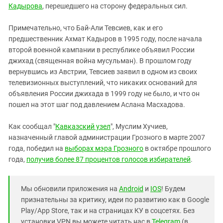
Кадырова
, перешедшего на сторону федеральных сил.
Примечательно, что Бай-Али Тевсиев, как и его
предшественник Ахмат Кадыров в 1995 году, после начала
второй военной кампании в республике объявил России
джихад (священная война мусульман). В прошлом году
вернувшись из Австрии, Тевсиев заявил в одном из своих
телевизионных выступлений, что никаких оснований для
объявления России джихада в 1999 году не было, и что он
пошел на этот шаг под давлением Аслана Масхадова.
Как сообщал "
Кавказский узел
", Муслим Хучиев,
назначенный главой администрации Грозного в марте 2007
года, победил на
выборах мэра Грозного
в октябре прошлого
года,
получив более 87 процентов голосов избирателей
.
Мы обновили приложения на
Android
и
IOS
! Будем
признательны за критику, идеи по развитию как в Google
Play/App Store, так и на страницах КУ в соцсетях. Без
установки VPN вы можете читать нас в
Telegram
(в