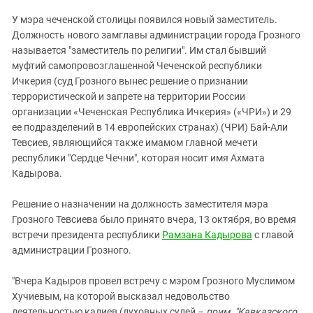
ЗАСТАВЛЯЕТ
Дагестан
У мэра чеченской столицы появился новый заместитель.
КАВКАЗ ЗА ПАЛЕСТИНУ
Ингушетия
Должность нового замглавы администрации города Грозного
ИНАКОМЫСЛИЕ В ЧЕЧНЕ
называется "заместитель по религии". Им стал бывший
Кабардино-Балкария
ПРЕСЛЕДОВАНИЕ АКТИВИСТОВ
муфтий самопровозглашенной Чеченской республики
МОБИЛИЗАЦИЯ И ПРОТЕСТЫ
Калмыкия
Ичкерия (суд Грозного вынес решение о признании
террористической и запрете на территории России
Карачаево-Черкесия
организации «Чеченская Республика Ичкерия» («ЧРИ») и 29
Краснодарский край
ее подразделений в 14 европейских странах) (ЧРИ) Бай-Али
Нагорный Карабах
Тевсиев, являющийся также имамом главной мечети
республики "Сердце Чечни", которая носит имя Ахмата
Российская Федерация
Кадырова.
Ростовская область
Решение о назначении на должность заместителя мэра
Северная Осетия - Алания
Грозного Тевсиева было принято вчера, 13 октября, во время
СКФО
встречи президента республики
Рамзана Кадырова
с главой
администрации Грозного.
Ставропольский край
Чечня
"Вчера Кадыров провел встречу с мэром Грозного Муслимом
Южная Осетия
Хучиевым, на которой высказал недовольство
деятельностью кадиев (духовных судей –
прим. "Кавказского