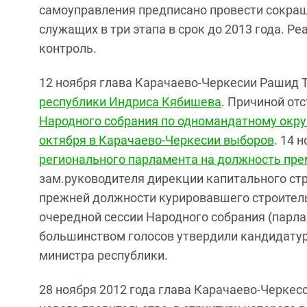
самоуправления предписано провести сокра
служащих в три этапа в срок до 2013 года. Р
контроль.
12 ноября глава Карачаево-Черкесии Рашид 
республики Индриса Кябишева
. Причиной от
Народного собрания по одномандатному окру
октября в Карачаево-Черкесии выборов
. 14 
регионального парламента на должность пр
зам.руководителя дирекции капитального стр
прежней должности курировавшего строитель
очередной сессии Народного собрания (парл
большинством голосов утвердили кандидатур
министра республики.
28 ноября 2012 года глава Карачаево-Черкес