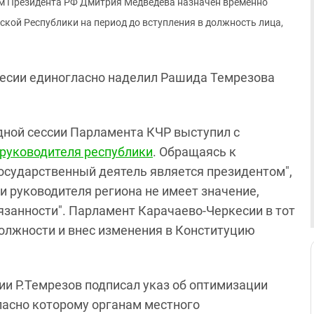
ом Президента РФ Дмитрия Медведева назначен временно
ой Республики на период до вступления в должность лица,
кесии единогласно наделил Рашида Темрезова
дной сессии Парламента КЧР выступил с
руководителя республики
. Обращаясь к
 государственный деятель является президентом",
и руководителя региона не имеет значение,
язанности". Парламент Карачаево-Черкесии в тот
олжности и внес изменения в Конституцию
сии Р.Темрезов подписал указ об оптимизации
ласно которому органам местного