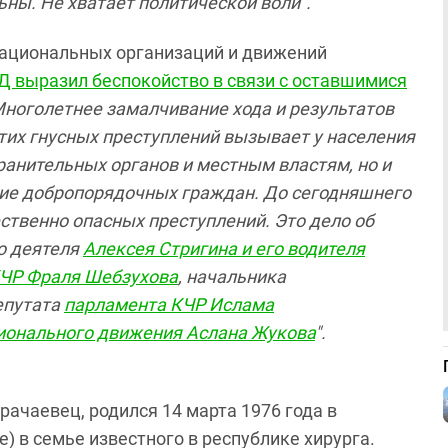
ны. Не хватает политической воли".
национальных организаций и движений
Д выразил беспокойство в связи с оставшимися
Многолетнее замалчивание хода и результатов
тих гнусных преступлений вызывает у населения
ранительных органов и местным властям, но и
ие добропорядочных граждан. До сегодняшнего
ественно опасных преступлений. Это дело об
о деятеля
Алексея Стригина и его водителя
КЧР Фраля Шебзухова
, начальника
путата
парламента КЧР Ислама
ционального движения Аслана Жукова
".
рачаевец, родился 14 марта 1976 года в
) в семье известного в республике хирурга.