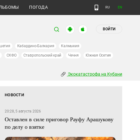
ЛЬБОМЫ
ПОГОДА
RU
EN
ВОЙТИ
шетия
Кабардино-Балкария
Калмыкия
СКФО
Ставропольский край
Чечня
Южная Осетия
Экокатастрофа на Кубани
НОВОСТИ
20:28, 5 августа 2026
Оставлен в силе приговор Рауфу Арашукову
по делу о взятке