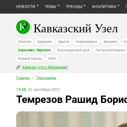
НОВОСТИ
ТЕМЫ
ТРЕНДЫ
АНАЛИТИКА
Кавказский Узел
Абхазия
Аджария
Адыгея
Азербайджан
Армения
А
Карачаево-Черкесия
Краснодарский край
Нагорный Карабах
Южный Кавказ
ЮФО
Кавказ: что с бензином?
Главная
/
Персоналии
15:08,
22 сентября 2021
Темрезов Рашид Бори