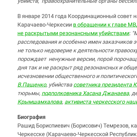
убийств, правоохранительные органы бессиль
В январе 2014 года Координационный совет 
Карачаево-Черкесии
в обращении к главе МВ
не раскрытыми резонансными убийствами
:
"
расследования и особенно имен заказчиков э
не только недоверие к деятельности правоох
порождает ненужные версии, порой порочащ
дня так и не раскрыт ряд резонансных и общ
исчезновении общественного и политическог
В.Пащенко
, убийства
советника президента 
тюрьмы,
подполковника Хасана Джанаева,
де
Крымшамхалова
,
активиста черкесского на
Биография
Рашид Бориспиевич (Борисович) Темрезов, ка
Черкесске (Карачаево-Черкесской Республике