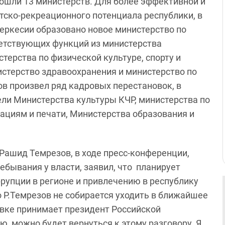
вошли 13 министерств. Для более эффективной и
тско-рекреационного потенциала республики, в
еркесии образовано новое министерство по
тветствующих функций из министерства
стерства по физической культуре, спорту и
истерство здравоохранения и министерство по
ов произвел ряд кадровых перестановок, в
ли Министерства культуры КЧР, министерства по
циям и печати, Министерства образования и
 Рашид Темрезов, в ходе пресс-конференции,
ебывания у власти, заявил, что планирует
рупции в регионе и привлечению в республику
о Р.Темрезов не собирается уходить в ближайшее
тавке принимает президент Российской
ю, можно будет вернуться к этому разговору. Я