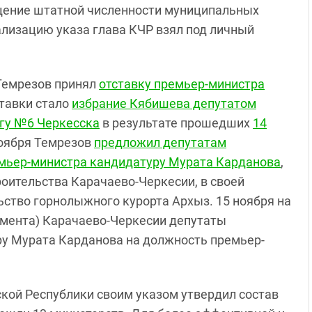
щение штатной численности муниципальных
еализацию указа глава КЧР взял под личный
Темрезов принял
отставку премьер-министра
ставки стало
избрание Кябишева депутатом
гу №6 Черкесска
в результате прошедших
14
ноября Темрезов
предложил депутатам
емьер-министра кандидатуру Мурата Карданова
,
оительства Карачаево-Черкесии, в своей
ство горнолыжного курорта Архыз. 15 ноября на
амента) Карачаево-Черкесии депутаты
у Мурата Карданова на должность премьер-
ской Республики своим указом утвердил состав