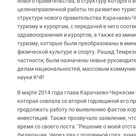
нового правительства, в структуру которого 
целенаправленной работы по развитию турис
структуре нового правительства Карачаево-Ч
туризму и курортам, с передачей в него соо
здравоохранения и курортов, а также из мини
туризму, которые были преобразованы в мин
физической культуре и спорту. Рашид Темрез
частности, были назначены новые руководите
делам национальностей, массовым коммуника
науки КЧР.
В марте 2014 года глава Карачаево-Черкесии
которая совпала со второй годовщиной его пр
продолжать работу по выявлению фактов кор
инвестиций. Также прозвучало заявление, чт
время со своего поста: "Решение о моей отс
Федерации. Через два с половиной года, дума