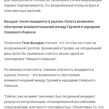
для переброски в Россию, но произошла утечка информации.
Однако подчеркивается, что вооруженный отряд не брал в
плен местных жителей.
Васадзе: после инцидента в ущелье Лопота возможно
обострение взаимоотношений между Грузией и народами
Северного Кавказа
Политолог
Гела Васадзе
считает, что "кто бы ни стоял за
вооруженной группой, проникшей в Грузию, на сегодняшний
день было бы правильно считать ее как одной из
группировок "Имарата Кавказа".
По мнению политолога, главная опасность инцидента в
ущелье Лопота – это возможность обострения
взаимоотношений между Грузией и народами Северного
Кавказа.
"Сейчас уже не имеет значения, был ли данный инцидент
результатом провокации, спланированной российскими
спецслужбами, или просто случайностью. Объективно то, что