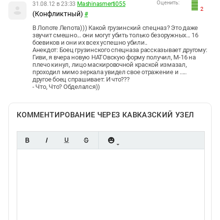
Оценить:
31.08.12 в 23:33
Mashinasmerti055
2
(Конфликтный)
#
В Лопоте Лепота))) Какой грузинский спецназ? Это даже
звучит смешно... они могут убить только безоружных... 16
боевиков и они их всех успешно убили..
Анекдот: Боец грузинского спецназа рассказывает другому:
Гиви, я вчера новую НАТОвскую форму получил, М-16 на
плечо кинул, лицо маскировочной краской измазал,
проходил мимо зеркала увидел свое отражение и .....
другое боец спрашивает: И что???
- Что, Что? Обделался))
КОММЕНТИРОВАНИЕ ЧЕРЕЗ КАВКАЗСКИЙ УЗЕЛ