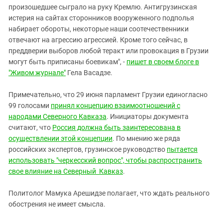
произошедшее сыграло на руку Кремлю. Антигрузинская
истерия на сайтах сторонников вооруженного подполья
набирает обороты, некоторые наши соотечественники
отвечают на агрессию агрессией. Кроме того сейчас, в
преддверии выборов любой теракт или провокация в Грузии
могут быть приписаны боевикам", -
пишет в своем блоге в
"Живом журнале"
Гела Васадзе.
Примечательно, что 29 июня парламент Грузии единогласно
99 голосами
принял концепцию взаимоотношений с
народами Северного Кавказа
. Инициаторы документа
считают, что
Россия должна быть заинтересована в
осуществлении этой концепции
. По мнению же ряда
российских экспертов, грузинское руководство
пытается
использовать "черкесский вопрос", чтобы распространить
свое влияние на Северный Кавказ
.
Политолог Мамука Арешидзе полагает, что ждать реального
обострения не имеет смысла.