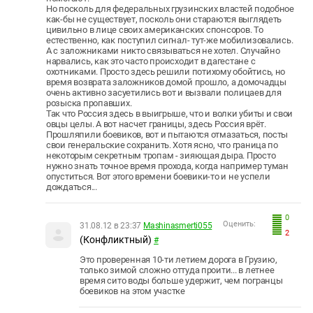
Но посколь для федеральных грузинских властей подобное
как-бы не существует, посколь они стараются выглядеть
цивильно в лице своих американских спонсоров. То
естественно, как поступил сигнал- тут-же мобилизовались.
А с заложниками никто связываться не хотел. Случайно
нарвались, как это часто происходит в дагестане с
охотниками. Просто здесь решили потихому обойтись, но
время возврата заложников домой прошло, а домочадцы
очень активно засуетились вот и вызвали полицаев для
розыска пропавших.
Так что Россия здесь в выигрыше, что и волки убиты и свои
овцы целы. А вот насчет границы, здесь Россия врёт.
Прошляпили боевиков, вот и пытаются отмазаться, посты
свои генеральские сохранить. Хотя ясно, что граница по
некоторым секретным тропам - зияющая дыра. Просто
нужно знать точное время прохода, когда например туман
опуститься. Вот этого времени боевики-то и не успели
дождаться...
0
Оценить:
31.08.12 в 23:37
Mashinasmerti055
2
(Конфликтный)
#
Это проверенная 10-ти летием дорога в Грузию,
только зимой сложно оттуда проити... в летнее
время сито воды больше удержит, чем погранцы
боевиков на этом участке