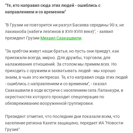
"Те, кто направил сюда этих людей - ошиблись с
направлением и со временем"
"В Грузии не повторится ни разгул Басаева середины 90-х, не
лакианоба (набеги лезгинов в XVII-XVIII веке)", - заявил
президент Грузии
Михаил Саакашвили
.
"За хребтом живут наши братья, но пусть они приедут, как
приезжали всегда, мирно. Для дружбы, торговли, для
налаживания отношений. За столом мы примем всех. Но
приходить с оружием и захватывать людей - мы хорошо
знаем, в чьих это интересах. Те, кто направил сюда этих людей
- ошиблись с направлением и со временем", - сказал
Саакашвили в ходе встречи с населением села Лапанкури, в
окрестностях которого проходит спецоперация по
обезвреживанию вооруженной группировки.
Президент отметил, что последние дни показали всем, что
население региона Кахети защищено, передает ИА "Новости-
Грузия".