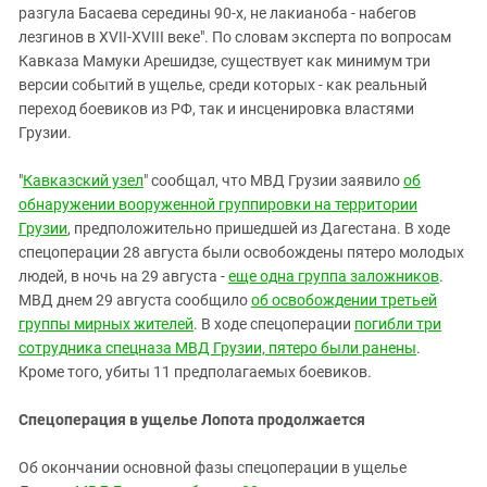
Южный Кавказ
разгула Басаева середины 90-х, не лакианоба - набегов
ЮФО
лезгинов в XVII-XVIII веке". По словам эксперта по вопросам
Кавказа Мамуки Арешидзе, существует как минимум три
версии событий в ущелье, среди которых - как реальный
переход боевиков из РФ, так и инсценировка властями
Грузии.
"
Кавказский узел
" сообщал, что МВД Грузии заявило
об
обнаружении вооруженной группировки на территории
Грузии
, предположительно пришедшей из Дагестана. В ходе
спецоперации 28 августа были освобождены пятеро молодых
людей, в ночь на 29 августа -
еще одна группа заложников
.
МВД днем 29 августа сообщило
об освобождении третьей
группы мирных жителей
. В ходе спецоперации
погибли три
сотрудника спецназа МВД Грузии, пятеро были ранены
.
Кроме того, убиты 11 предполагаемых боевиков.
Спецоперация в ущелье Лопота продолжается
Об окончании основной фазы спецоперации в ущелье