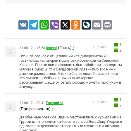
VK
Telegram
WhatsApp
Viber
X
Odnoklassniki
LiveJournal
Email
Print
4
(Гость)
Оценить:
31.08.12 в 16:54
tarasof
#
3
Это шла борьба с отщепившимися диверсантами
грузинских из лагерей подготовки боевиков на Северном
Кавказе! Просто они отказались быть убойным торпедным
мясом в руках ЦРУ и Сауддовской Аравии&Co. И с ними
решили разделаться. А то что брали людей в заложники -
это Мишкины байки на ночь. Он их хорошо
рассказывает.....еще он бегать хорошо может с галстуком в
закуску....
3
Оценить:
31.08.12 в 20:41
Евгений М.
1
(Профессионал)
#
Да обычные боевики. Видимо встречались с курьерами из
Грузии для пополнения боевого запаса. Ещё Доку Умаров в
одном из видеороликов говорил, что грузины им активно
помогают.