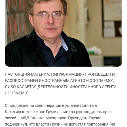
ЗАСТАВЛЯЕТ
Дагестан
КАВКАЗ ЗА ПАЛЕСТИНУ
Ингушетия
ИНАКОМЫСЛИЕ В ЧЕЧНЕ
Кабардино-Балкария
ПРЕСЛЕДОВАНИЕ АКТИВИСТОВ
МОБИЛИЗАЦИЯ И ПРОТЕСТЫ
Калмыкия
Карачаево-Черкесия
Краснодарский край
Нагорный Карабах
Российская Федерация
НАСТОЯЩИЙ МАТЕРИАЛ (ИНФОРМАЦИЯ) ПРОИЗВЕДЕН И
Ростовская область
РАСПРОСТРАНЕН ИНОСТРАННЫМ АГЕНТОМ ООО "МЕМО",
Северная Осетия - Алания
ЛИБО КАСАЕТСЯ ДЕЯТЕЛЬНОСТИ ИНОСТРАННОГО АГЕНТА
СКФО
ООО "МЕМО".
Ставропольский край
О продолжении спецоперации в ущелье Лопота в
Чечня
Кахетинском регионе Грузии заявила руководитель пресс-
службы МВД Саломе Махарадзе. Президент Грузии
Южная Осетия
подчеркнул, что власти Грузии не допустят повторения "ни