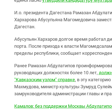
единогласно
утвердили кандидатуру Мухтара
И.о. президента Дагестана Рамазан Абдулати
Хархарова Абусупьяна Магомедовича замест
Дагестан.
Абусупьян Хархаров долгое время работал д
порта. После прихода к власти Магомедсала
пределы республики, сообщает корреспондент
Ранее Рамазан Абдулатипов проинформировал
руководящих должностях более 10 лет,
должн
"Кавказским узлом" справке
, в эту категори
Махмудова, министр культуры Зумруд Сулейм
замруководителя администрации главы и пра
Камалов: без поддержки Москвы Абдулатипов