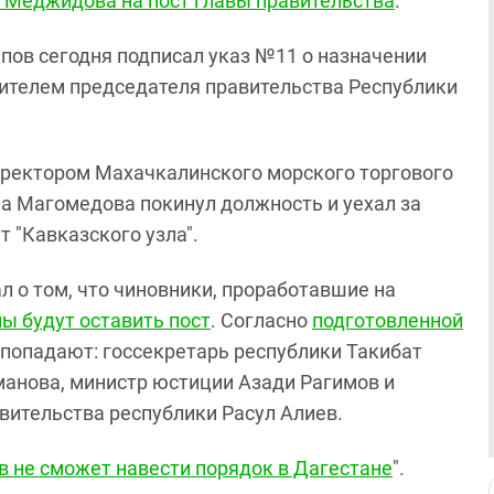
 Меджидова на пост главы правительства
.
пов сегодня подписал указ №11 о назначении
ителем председателя правительства Республики
иректором Махачкалинского морского торгового
ма Магомедова покинул должность и уехал за
 "Кавказского узла".
 о том, что чиновники, проработавшие на
ы будут оставить пост
. Согласно
подготовленной
ю попадают: госсекретарь республики Такибат
анова, министр юстиции Азади Рагимов и
вительства республики Расул Алиев.
 не сможет навести порядок в Дагестане
".