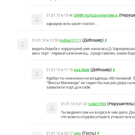
(Наруш
31.01.13 в 15:46
SARIR.murtuzov@rambler.ru
хархаров хоть закят платит...
(Дебошир)
31.01.13 в 15:53
Kurban11111
#
видать борьба с коррупцией уже началась))) Хархаров 
весь порт - первый назначенец....представляю, какие бо
(Дебошир)
31.01.13 в 17:19
Aga Malik
#
Курбан ты немножко не владеешь обстановкой. Е
"Фиксы Магомеда" не сидел бы как раз деда сын
захватили порт для себя.
(Нарушитель)
31.01.13 в 21:47
ruslan1900
Ты видимо сам не в курсе в чем дело. Дел
что можно отудова утошить утошил все к
(Гость)
31.01.13 в 20:17
gekz
#