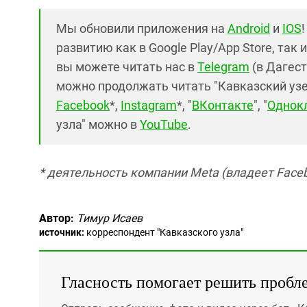
Мы обновили приложения на
Android
и
IOS
развитию как в Google Play/App Store, так 
вы можете читать нас в
Telegram
(в Дагест
можно продолжать читать "Кавказский узел"
Facebook
*,
Instagram
*, "
ВКонтакте
", "
Однок
узла" можно в
YouTube
.
* деятельность компании Meta (владеет Faceb
Автор:
Тимур Исаев
источник:
корреспондент "Кавказского узла"
Гласность помогает решить пробл