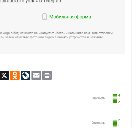
авказского узла» в Telegram
Мобильная форма
ехода в бот, нажмите на «Запустить бота» и напишите нам. Для отправки
», затем отметьте фото или видео в памяти устройства и нажмите
App
Viber
X
Odnoklassniki
LiveJournal
Email
Print
4
Оценить:
2
2
Оценить:
1