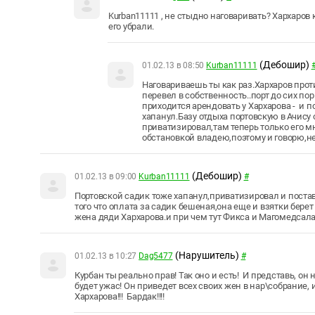
Kurban11111
, не стыдно наговаривать? Хархаров 
его убрали.
(Дебошир)
01.02.13 в 08:50
Kurban11111
Наговариваешь ты как раз.Хархаров прот
перевел в собственность..порт до сих по
приходится арендовать у Хархарова - и 
хапанул.Базу отдыха портовскую в Ачису
приватизировал,там теперь только его 
обстановкой владею,поэтому и говорю,не 
(Дебошир)
01.02.13 в 09:00
Kurban11111
#
Портовской садик тоже хапанул,приватизировал и постав
того что оплата за садик бешеная,она еще и взятки берет
жена дяди Хархарова.и при чем тут Фикса и Магомедсал
(Нарушитель)
01.02.13 в 10:27
Dag5477
#
Курбан ты реально прав! Так оно и есть! И представь, он
будет ужас! Он приведет всех своих жен в нар\собрание, 
Хархарова!!! Бардак!!!!