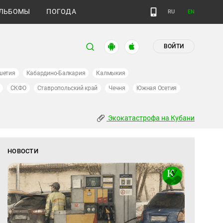
ЛЬБОМЫ
ПОГОДА
RU
EN
ВОЙТИ
шетия
Кабардино-Балкария
Калмыкия
СКФО
Ставропольский край
Чечня
Южная Осетия
Экокатастрофа на Кубани
НОВОСТИ