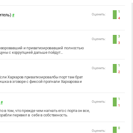
1
итель)
Оценить:
#
4
3
Оценить:
3
разворовавший и приватизировавший полностью
рцуны с коррупцией дальше пойдут...
1
Оценить:
2
сли Хархаров приватизировалбы порт там брат
ишка в зговоре с фиксой прогнали Хархарова и
1
Оценить:
#
1
о в том, что прежде чем нагнать его с порта он все,
орабли перевел в себе в собственость.
0
Оценить: