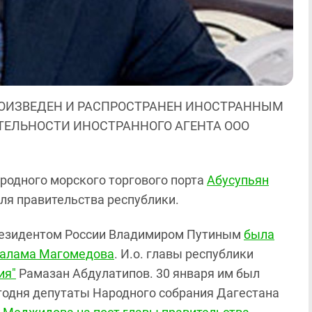
ОИЗВЕДЕН И РАСПРОСТРАНЕН ИНОСТРАННЫМ
ЯТЕЛЬНОСТИ ИНОСТРАННОГО АГЕНТА ООО
одного морского торгового порта
Абусупьян
ля правительства республики.
езидентом России Владимиром Путиным
была
алама Магомедова
. И.о. главы республики
ия"
Рамазан Абдулатипов. 30 января им был
егодня депутаты Народного собрания Дагестана