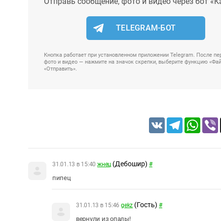
Отправь сообщение, фото и видео через бот «К
TELEGRAM-БОТ
Кнопка работает при установленном приложении Telegram. После пер
фото и видео — нажмите на значок скрепки, выберите функцию «Файл
«Отправить».
VK
Telegram
Whats
(Дебошир)
31.01.13 в 15:40
жнeц
#
пипец
(Гость)
31.01.13 в 15:46
gekz
#
вернули из опалы!