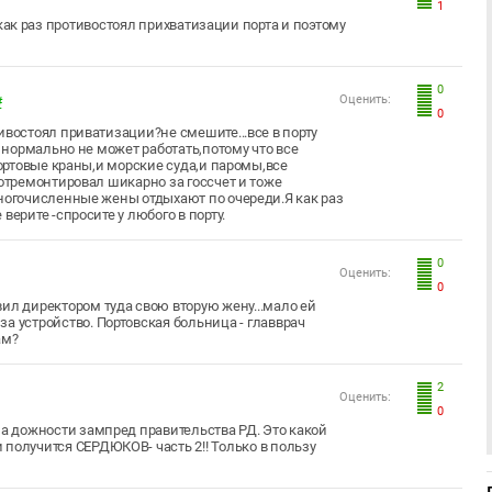
1
как раз противостоял прихватизации порта и поэтому
0
Оценить:
#
0
ивостоял приватизации?не смешите...все в порту
р нормально не может работать,потому что все
портовые краны,и морские суда,и паромы,все
 отремонтировал шикарно за госсчет и тоже
многочисленные жены отдыхают по очереди.Я как раз
верите -спросите у любого в порту.
0
Оценить:
0
ил директором туда свою вторую жену...мало ей
 за устройство. Портовская больница - главврач
ам?
2
Оценить:
0
 на дожности зампред правительства РД. Это какой
и получится СЕРДЮКОВ- часть 2!! Только в пользу