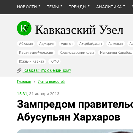
НОВОСТИ
ТЕМЫ
ТРЕНДЫ
АНАЛИТИКА
Кавказский Узел
Абхазия
Аджария
Адыгея
Азербайджан
Армения
А
Карачаево-Черкесия
Краснодарский край
Нагорный Карабах
Южный Кавказ
ЮФО
Кавказ: что с бензином?
Главная
/
Лента новостей
15:31,
31 января 2013
Зампредом правительс
Абусупьян Хархаров