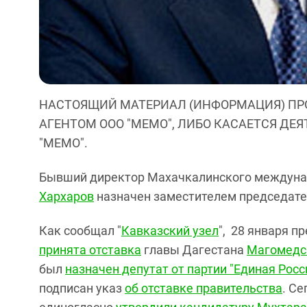
НАСТОЯЩИЙ МАТЕРИАЛ (ИНФОРМАЦИЯ) ПР
АГЕНТОМ ООО "МЕМО", ЛИБО КАСАЕТСЯ ДЕ
"МЕМО".
Бывший директор Махачкалинского междунар
Хархаров
назначен заместителем председате
Как сообщал "
Кавказский узел
",
28 января
пр
принята отставка
главы Дагестана
Магомедс
был
назначен депутат от партии "Единая Росс
подписан указ
об отставке правительства
. С