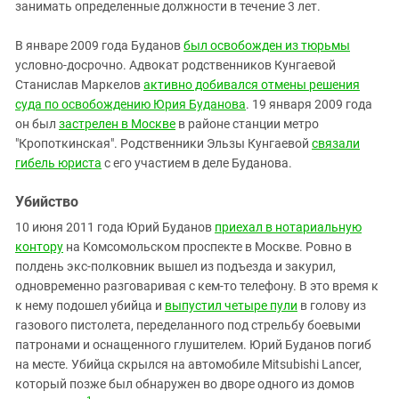
занимать определенные должности в течение 3 лет.
В январе 2009 года Буданов
был освобожден из тюрьмы
условно-досрочно. Адвокат родственников Кунгаевой
Станислав Маркелов
активно добивался отмены решения
суда по освобождению Юрия Буданова
. 19 января 2009 года
он был
застрелен в Москве
в районе станции метро
"Кропоткинская". Родственники Эльзы Кунгаевой
связали
гибель юриста
с его участием в деле Буданова.
Убийство
10 июня 2011 года Юрий Буданов
приехал в нотариальную
контору
на Комсомольском проспекте в Москве. Ровно в
полдень экс-полковник вышел из подъезда и закурил,
одновременно разговаривая с кем-то телефону. В это время к
к нему подошел убийца и
выпустил четыре пули
в голову из
газового пистолета, переделанного под стрельбу боевыми
патронами и оснащенного глушителем. Юрий Буданов погиб
на месте. Убийца скрылся на автомобиле Mitsubishi Lancer,
который позже был обнаружен во дворе одного из домов