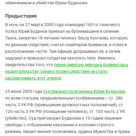
Южный Кавказ
обвиняемым в убийстве Юрию Буданова.
ЮФО
Предыстория
В ночь на 27 марта 2000 года командир 160-го танкового
полка Юрий Буданов приехал на бронемашине в селение
Танги, захватил 18-летнюю чеченку Эльзу Кунгаеву, которую,
по данным следствия, считал снайпером боевиков, и отвез в
расположение части. Там офицер допрашивал ее, а затем
задушил и приказал солдатам закопать тело. Имелись
свидетельства того, что
перед смертью девушка подверглась
надругательству, однако позже следствие не стало
рассматривать этот эпизод
.
25 июля 2003 года
суд признал полковника Юрия Буданова
по всем статьям, предъявленным гособвинением – ст. 286
часть 3 УК РФ (превышение должностных полномочий), ст.
126 часть 3 УК РФ (похищение человека), ст. 105 часть 2 УК
(убийство). Суд приговорил Буданова к 10 годам лишения
свободы с отбыванием наказания в колонии строгого
режима, лишил звания полковника, ордена Мужества и права