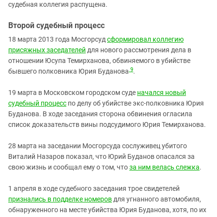
судебная коллегия распущена.
Второй судебный процесс
18 марта 2013 года Мосгорсуд
сформировал коллегию
присяжных заседателей
для нового рассмотрения дела в
отношении Юсупа Темирханова, обвиняемого в убийстве
9
бывшего полковника Юрия Буданова
.
19 марта в Московском городском суде
начался новый
судебный процесс
по делу об убийстве экс-полковника Юрия
Буданова. В ходе заседания сторона обвинения огласила
список доказательств вины подсудимого Юрия Темирханова.
28 марта на заседании Мосгорсуда сослуживец убитого
Виталий Назаров показал, что Юрий Буданов опасался за
свою жизнь и сообщал ему о том, что
за ним велась слежка
.
1 апреля в ходе судебного заседания трое свидетелей
признались в подделке номеров
для угнанного автомобиля,
обнаруженного на месте убийства Юрия Буданова, хотя, по их