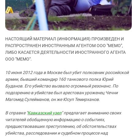
ЗАСТАВЛЯЕТ
Дагестан
КАВКАЗ ЗА ПАЛЕСТИНУ
Ингушетия
ИНАКОМЫСЛИЕ В ЧЕЧНЕ
Кабардино-Балкария
ПРЕСЛЕДОВАНИЕ АКТИВИСТОВ
МОБИЛИЗАЦИЯ И ПРОТЕСТЫ
Калмыкия
НАСТОЯЩИЙ МАТЕРИАЛ (ИНФОРМАЦИЯ) ПРОИЗВЕДЕН И
Карачаево-Черкесия
РАСПРОСТРАНЕН ИНОСТРАННЫМ АГЕНТОМ ООО "МЕМО",
ЛИБО КАСАЕТСЯ ДЕЯТЕЛЬНОСТИ ИНОСТРАННОГО АГЕНТА
Краснодарский край
ООО "МЕМО".
Нагорный Карабах
Российская Федерация
10 июня 2012 года в Москве был убит полковник российской
армии, бывший командир 160 танкового полка Юрий
Ростовская область
Буданов. Его убийство вызвало огромный резонанс. По
Северная Осетия - Алания
подозрению в убийстве был арестован уроженец Чечни
Магомед Сулейманов, он же Юсуп Темирханов.
СКФО
Ставропольский край
В справке "
Кавказский узел
" предлагает вниманию своих
Чечня
читателей обобщенную информацию о событиях,
предшествовавших преступлению, об обстоятельствах
Южная Осетия
убийства, расследовании и судебном процессе над