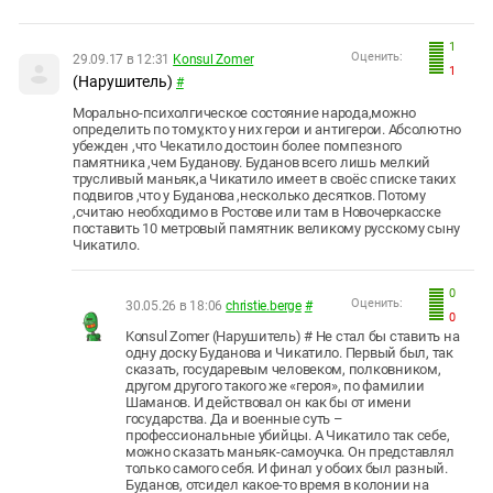
1
Оценить:
29.09.17 в 12:31
Konsul Zomer
1
(Нарушитель)
#
Морально-психолгическое состояние народа,можно
определить по тому,кто у них герои и антигерои. Абсолютно
убежден ,что Чекатило достоин более помпезного
памятника ,чем Буданову. Буданов всего лишь мелкий
трусливый маньяк,а Чикатило имеет в своёс списке таких
подвигов ,что у Буданова ,несколько десятков. Потому
,считаю необходимо в Ростове или там в Новочеркасске
поставить 10 метровый памятник великому русскому сыну
Чикатило.
0
Оценить:
30.05.26 в 18:06
christie.berge
#
0
Konsul Zomer (Нарушитель) # Не стал бы ставить на
одну доску Буданова и Чикатило. Первый был, так
сказать, государевым человеком, полковником,
другом другого такого же «героя», по фамилии
Шаманов. И действовал он как бы от имени
государства. Да и военные суть –
профессиональные убийцы. А Чикатило так себе,
можно сказать маньяк-самоучка. Он представлял
только самого себя. И финал у обоих был разный.
Буданов, отсидел какое-то время в колонии на