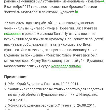
13
районе Хамовники был установлен мемориальный камень
.
В сентябре 2017 года двое неизвестных бросили бросили
14
"коктейль Молотова" в памятник Буданову
.
27 мая 2026 года отец убитой полковником Будановым
чеченки Эльзы Кунгаевой умер в Норвегии. Виса Кунгаев
похоронен
в родовом селении Танги-Чу, откуда военные
весной 2000 года похитили Кунгаеву. Пользователи соцсетей
высказали соболезнования в связи со смертью Висы
Кунгаева. Они отметили, что приговор полковнику Юрию
Буданову за похищение и убийство Эльзы Кунгаевой был
мягче, чем срок Юсупу Темирханову, который убил Буданова,
назвав такие решения судов
несправедливыми
.
Примечания
Убит Юрий Буданов // Газета.ru, 10.06.2011.
Заявление сепаратистов не стало новостью для следствия
по делу об убийстве Буданова - источник. // Интерфакс,
24.07.2011.
Убийство Буданова раскрыто // Газета.ru, 26.08.2011.