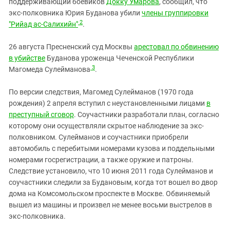
поддерживающий боевиков
Докку Умарова
, сообщил, что
экс-полковника Юрия Буданова убили
члены группировки
2
"Рийад ас-Салихийн"
.
26 августа Пресненский суд Москвы
арестовал по обвинению
в убийстве
Буданова уроженца Чеченской Республики
3
Магомеда Сулейманова
.
По версии следствия, Магомед Сулейманов (1970 года
рождения) 2 апреля вступил с неустановленными лицами
в
преступный сговор
. Соучастники разработали план, согласно
которому они осуществляли скрытое наблюдение за экс-
полковником. Сулейманов и соучастники приобрели
автомобиль с перебитыми номерами кузова и поддельными
номерами госрегистрации, а также оружие и патроны.
Следствие установило, что 10 июня 2011 года Сулейманов и
соучастники следили за Будановым, когда тот вошел во двор
дома на Комсомольском проспекте в Москве. Обвиняемый
вышел из машины и произвел не менее восьми выстрелов в
экс-полковника.