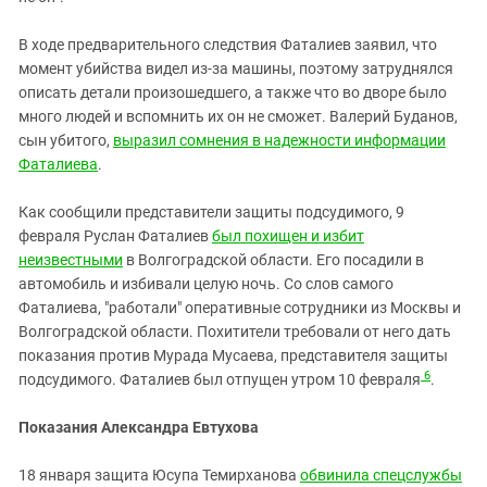
В ходе предварительного следствия Фаталиев заявил, что
момент убийства видел из-за машины, поэтому затруднялся
описать детали произошедшего, а также что во дворе было
много людей и вспомнить их он не сможет. Валерий Буданов,
сын убитого,
выразил сомнения в надежности информации
Фаталиева
.
Как сообщили представители защиты подсудимого, 9
февраля Руслан Фаталиев
был похищен и избит
неизвестными
в Волгоградской области. Его посадили в
автомобиль и избивали целую ночь. Со слов самого
Фаталиева, "работали" оперативные сотрудники из Москвы и
Волгоградской области. Похитители требовали от него дать
показания против Мурада Мусаева, представителя защиты
6
подсудимого. Фаталиев был отпущен утром 10 февраля
.
Показания Александра Евтухова
18 января защита Юсупа Темирханова
обвинила спецслужбы