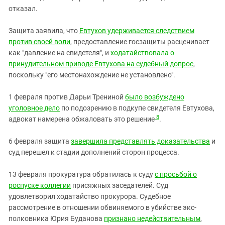
отказал.
Защита заявила, что
Евтухов удерживается следствием
против своей воли
, предоставление госзащиты расценивает
как "давление на свидетеля", и
ходатайствовала о
принудительном приводе Евтухова на судебный допрос
,
поскольку "его местонахождение не установлено".
1 февраля против Дарьи Трениной
было возбуждено
уголовное дело
по подозрению в подкупе свидетеля Евтухова,
8
адвокат намерена обжаловать это решение
.
6 февраля защита
завершила представлять доказательства
и
суд перешел к стадии дополнений сторон процесса.
13 февраля прокуратура обратилась к суду
с просьбой о
роспуске коллегии
присяжных заседателей. Суд
удовлетворил ходатайство прокурора. Судебное
рассмотрение в отношении обвиняемого в убийстве экс-
полковника Юрия Буданова
признано недействительным
,