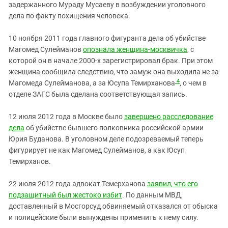
задержанного Мураду Мусаеву в возбуждении уголовного
дела по факту похищения человека.
10 ноября 2011 года главного фигуранта дела об убийстве
Магомед Сулейманов
опознала женщина-москвичка
, с
которой он в начале 2000-х зарегистрировал брак. При этом
женщина сообщила следствию, что замуж она выходила не за
4
Магомеда Сулейманова, а за Юсупа Темирханова
, о чем в
отделе ЗАГС была сделана соответствующая запись.
12 июля 2012 года в Москве было
завершено расследование
дела
об убийстве бывшего полковника российской армии
Юрия Буданова. В уголовном деле подозреваемый теперь
фигурирует не как Магомед Сулейманов, а как Юсуп
Темирханов.
22 июля 2012 года адвокат Темерханова
заявил, что его
подзащитный был жестоко избит
. По данным МВД,
доставленный в Мосгорсуд обвиняемый отказался от обыска
и полицейские были вынуждены применить к нему силу.