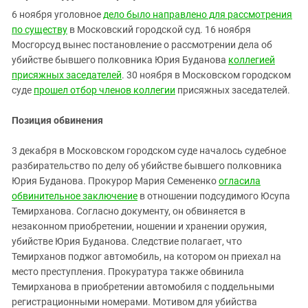
6 ноября уголовное
дело было направлено для рассмотрения
по существу
в Московский городской суд. 16 ноября
Мосгорсуд вынес постановление о рассмотрении дела об
убийстве бывшего полковника Юрия Буданова
коллегией
присяжных заседателей
. 30 ноября в Московском городском
суде
прошел отбор членов коллегии
присяжных заседателей.
Позиция обвинения
3 декабря в Московском городском суде началось судебное
разбирательство по делу об убийстве бывшего полковника
Юрия Буданова. Прокурор Мария Семененко
огласила
обвинительное заключение
в отношении подсудимого Юсупа
Темирханова. Согласно документу, он обвиняется в
незаконном приобретении, ношении и хранении оружия,
убийстве Юрия Буданова. Следствие полагает, что
Темирханов поджог автомобиль, на котором он приехал на
место преступления. Прокуратура также обвинила
Темирханова в приобретении автомобиля с поддельными
регистрационными номерами. Мотивом для убийства