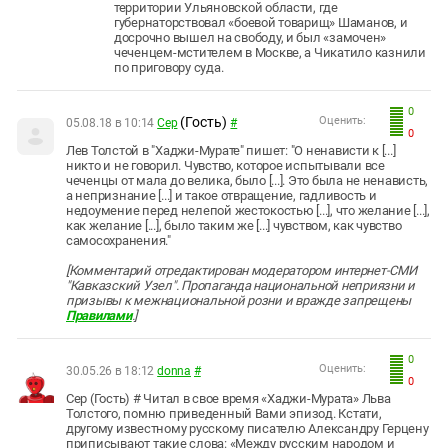
территории Ульяновской области, где
губернаторствовал «боевой товарищ» Шаманов, и
досрочно вышел на свободу, и был «замочен»
чеченцем-мстителем в Москве, а Чикатило казнили
по приговору суда.
0
(Гость)
Оценить:
05.08.18 в 10:14
Сер
#
0
Лев Толстой в "Хаджи-Мурате" пишет: "О ненависти к [...]
никто и не говорил. Чувство, которое испытывали все
чеченцы от мала до велика, было [...]. Это была не ненависть,
а непризнание [...] и такое отвращение, гадливость и
недоумение перед нелепой жестокостью [...], что желание [...],
как желание [...], было таким же [...] чувством, как чувство
самосохранения."
[Комментарий отредактирован модератором интернет-СМИ
"Кавказский Узел". Пропаганда национальной неприязни и
призывы к межнациональной розни и вражде запрещены
Правилами
.]
0
Оценить:
30.05.26 в 18:12
donna
#
0
Сер (Гость) # Читал в свое время «Хаджи-Мурата» Льва
Толстого, помню приведенный Вами эпизод. Кстати,
другому известному русскому писателю Александру Герцену
приписывают такие слова: «Между русским народом и