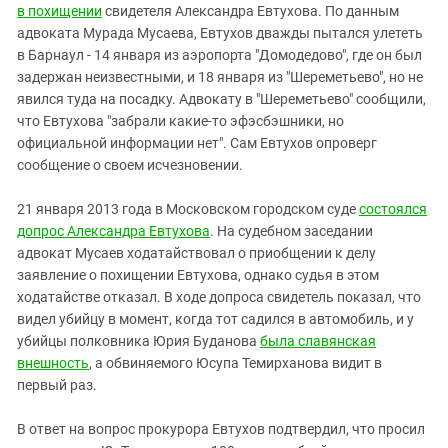
в похищении
свидетеля Александра Евтухова. По данным
адвоката Мурада Мусаева, Евтухов дважды пытался улететь
в Барнаул - 14 января из аэропорта "Домодедово", где он был
задержан неизвестными, и 18 января из "Шереметьево", но не
явился туда на посадку. Адвокату в "Шереметьево" сообщили,
что Евтухова "забрали какие-то эфэсбэшники, но
официальной информации нет". Сам Евтухов опроверг
сообщение о своем исчезновении.
21 января 2013 года в Московском городском суде
состоялся
допрос Александра Евтухова
. На судебном заседании
адвокат Мусаев ходатайствовал о приобщении к делу
заявление о похищении Евтухова, однако судья в этом
ходатайстве отказал. В ходе допроса свидетель показал, что
видел убийцу в момент, когда тот садился в автомобиль, и у
убийцы полковника Юрия Буданова
была славянская
внешность
, а обвиняемого Юсупа Темирханова видит в
первый раз.
В ответ на вопрос прокурора Евтухов подтвердил, что просил