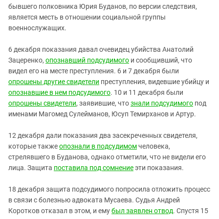
бывшего полковника Юрия Буданов, по версии следствия,
является месть в отношении социальной группы
военнослужащих.
6 декабря показания давал очевидец убийства Анатолий
Зацеренко,
опознавший подсудимого
и сообщивший, что
видел его на месте преступления. 6 и 7 декабря были
опрошены другие свидетели
преступления, видевшие убийцу и
опознавшие в нем подсудимого
. 10 и 11 декабря были
опрошены свидетели
, заявившие, что
знали подсудимого
под
именами Магомед Сулейманов, Юсуп Темирханов и Артур.
12 декабря дали показания два засекреченных свидетеля,
которые также
опознали в подсудимом
человека,
стрелявшего в Буданова, однако отметили, что не видели его
лица. Защита
поставила под сомнение
эти показания.
18 декабря защита подсудимого попросила отложить процесс
в связи с болезнью адвоката Мусаева. Судья Андрей
Коротков отказал в этом, и ему
был заявлен отвод
. Спустя 15