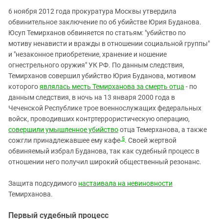
6 ноября 2012 года прокуратура Москвы утвердила
обвинительное заключение по об убийстве Юрия Буданова.
Юсуп Темирханов обвиняется по статьям: "убийство по
мотиву ненависти и вражды в отношении социальной группы"
и "незаконное приобретение, хранение и ношение
огнестрельного оружия" УК РФ. По данным следствия,
Темирханов совершил убийство Юрия Буданова, мотивом
которого
являлась месть Темирханова за смерть отца
- по
данным следствия, в ночь на 13 января 2000 года в
Чеченской Республике трое военнослужащих федеральных
войск, проводивших контртеррористическую операцию,
совершили умышленное убийство
отца Темерханова, а также
5
сожгли принадлежавшее ему кафе
. Своей жертвой
обвиняемый избрал Буданова, так как судебный процесс в
отношении него получил широкий общественный резонанс.
Защита подсудимого
настаивала на невиновности
Темирханова.
Первый судебный процесс