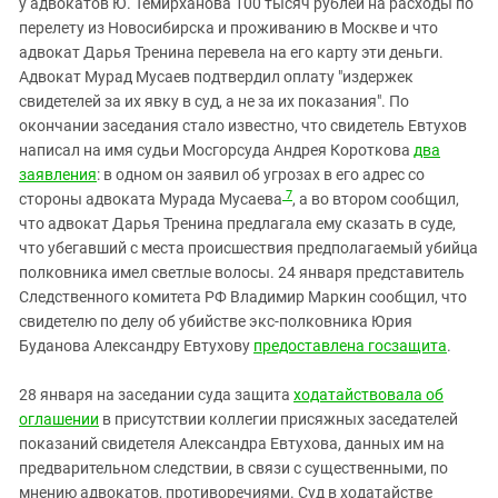
у адвокатов Ю. Темирханова 100 тысяч рублей на расходы по
перелету из Новосибирска и проживанию в Москве и что
адвокат Дарья Тренина перевела на его карту эти деньги.
Адвокат Мурад Мусаев подтвердил оплату "издержек
свидетелей за их явку в суд, а не за их показания". По
окончании заседания стало известно, что свидетель Евтухов
написал на имя судьи Мосгорсуда Андрея Короткова
два
заявления
: в одном он заявил об угрозах в его адрес со
7
стороны адвоката Мурада Мусаева
, а во втором сообщил,
что адвокат Дарья Тренина предлагала ему сказать в суде,
что убегавший с места происшествия предполагаемый убийца
полковника имел светлые волосы. 24 января представитель
Следственного комитета РФ Владимир Маркин сообщил, что
свидетелю по делу об убийстве экс-полковника Юрия
Буданова Александру Евтухову
предоставлена госзащита
.
28 января на заседании суда защита
ходатайствовала об
оглашении
в присутствии коллегии присяжных заседателей
показаний свидетеля Александра Евтухова, данных им на
предварительном следствии, в связи с существенными, по
мнению адвокатов, противоречиями. Суд в ходатайстве