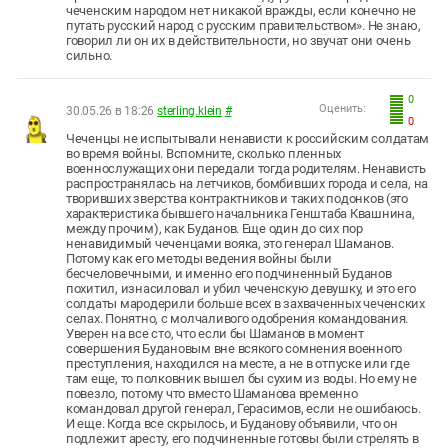
чеченским народом нет никакой вражды, если конечно не
путать русский народ с русским правительством». Не знаю,
говорил ли он их в действительности, но звучат они очень
сильно.
0
Оценить:
30.05.26 в 18:26
sterling.klein
#
0
Чеченцы не испытывали ненависти к российским солдатам
во время войны. Вспомните, сколько пленных
военнослужащих они передали тогда родителям. Ненависть
распространялась на летчиков, бомбивших города и села, на
творивших зверства контрактников и таких подонков (это
характеристика бывшего начальника Генштаба Квашнина,
между прочим), как Буданов. Еще один до сих пор
ненавидимый чеченцами вояка, это генерал Шаманов.
Потому как его методы ведения войны были
бесчеловечными, и именно его подчиненный Буданов
похитил, изнасиловал и убил чеченскую девушку, и это его
солдаты мародерили больше всех в захваченных чеченских
селах. Понятно, с молчаливого одобрения командования.
Уверен на все сто, что если бы Шаманов в момент
совершения Будановым вне всякого сомнения военного
преступления, находился на месте, а не в отпуске или где
там еще, то полковник вышел бы сухим из воды. Но ему не
повезло, потому что вместо Шаманова временно
командовал другой генерал, Герасимов, если не ошибаюсь.
И еще. Когда все скрылось, и Буданову объявили, что он
подлежит аресту, его подчиненные готовы были стрелять в