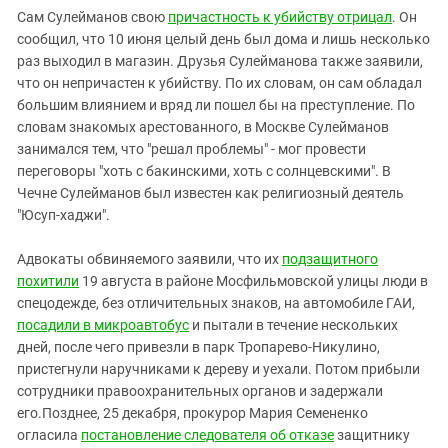
Сам Сулейманов свою
причастность к убийству отрицал
. Он
сообщил, что 10 июня целый день был дома и лишь несколько
раз выходил в магазин. Друзья Сулейманова также заявили,
что он непричастен к убийству. По их словам, он сам обладал
большим влиянием и вряд ли пошел бы на преступление. По
словам знакомых арестованного, в Москве Сулейманов
занимался тем, что "решал проблемы" - мог провести
переговоры "хоть с бакинскими, хоть с солнцевскими". В
Чечне Сулейманов был известен как религиозный деятель
"Юсуп-хаджи".
Адвокаты обвиняемого заявили, что их
подзащитного
похитили
19 августа в районе Мосфильмовской улицы люди в
спецодежде, без отличительных знаков, на автомобиле ГАИ,
посадили в микроавтобус
и пытали в течение нескольких
дней, после чего привезли в парк Тропарево-Никулино,
пристегнули наручниками к дереву и уехали. Потом прибыли
сотрудники правоохранительных органов и задержали
его.Позднее, 25 декабря, прокурор Мария Семененко
огласила
постановление следователя об отказе
защитнику