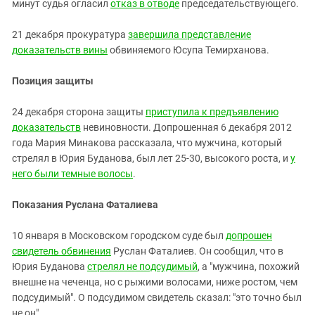
минут судья огласил
отказ в отводе
председательствующего.
21 декабря прокуратура
завершила представление
доказательств вины
обвиняемого Юсупа Темирханова.
Позиция защиты
24 декабря сторона защиты
приступила к предъявлению
доказательств
невиновности. Допрошенная 6 декабря 2012
года Мария Минакова рассказала, что мужчина, который
стрелял в Юрия Буданова, был лет 25-30, высокого роста, и
у
него были темные волосы
.
Показания Руслана Фаталиева
10 января в Московском городском суде был
допрошен
свидетель обвинения
Руслан Фаталиев. Он сообщил, что в
Юрия Буданова
стрелял не подсудимый
, а "мужчина, похожий
внешне на чеченца, но с рыжими волосами, ниже ростом, чем
подсудимый". О подсудимом свидетель сказал: "это точно был
не он".