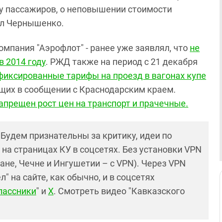
у пассажиров, о неповышении стоимости
щил Чернышенко.
мпания "Аэрофлот" - ранее уже заявлял, что
не
в 2014 году
.
РЖД также на период с 21 декабря
фиксированные тарифы на проезд в вагонах купе
щих в сообщении с Краснодарским краем.
апрещен рост цен на транспорт и прачечные.
! Будем признательны за критику, идеи по
и на страницах КУ в соцсетях. Без установки VPN
ане, Чечне и Ингушетии – с VPN). Через VPN
 на сайте, как обычно, и в соцсетях
лассники
" и
X
. Смотреть видео "Кавказского