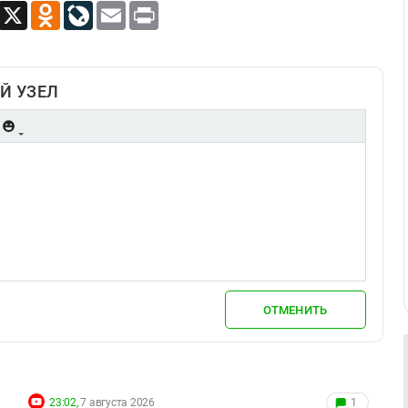
App
Viber
X
Odnoklassniki
LiveJournal
Email
Print
Й УЗЕЛ
ОТМЕНИТЬ
23:02,
7 августа 2026
1