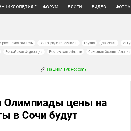
ЭНЦИКЛОПЕДИЯ
ФОРУМ
БЛОГИ
ВИДЕО
ФОТОА
страханская область
Волгоградская область
Грузия
Дагестан
Ингу
Российская Федерация
Ростовская область
Северная Осетия - Алания
Пашинян vs Россия?
я Олимпиады цены на
ты в Сочи будут