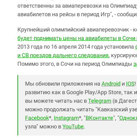
ответственны за авиаперевозки на Олимпиад
авиабилетов на рейсы в период Игр", - сооб
Крупнейший олимпийский авиаперевозчик - ко
будет поднимать ц
ены на авиабилеты в Сочи 
2013 года по 16 апреля 2014 года установила
и СВ поездов дальнего следования
,
курсирую
Помимо этого, в
Сочи на период Олимпиады
з
Мы обновили приложения на
Android
и
IOS
развитию как в Google Play/App Store, так 
вы можете читать нас в
Telegram
(в Дагест
можно продолжать читать "Кавказский узел"
Facebook
*,
Instagram
*, "
ВКонтакте
", "
Однок
узла" можно в
YouTube
.