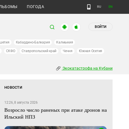
ЛЬБОМЫ
ПОГОДА
RU
EN
ВОЙТИ
шетия
Кабардино-Балкария
Калмыкия
СКФО
Ставропольский край
Чечня
Южная Осетия
Экокатастрофа на Кубани
НОВОСТИ
12:26, 8 августа 2026
Возросло число раненых при атаке дронов на
Ильский НПЗ