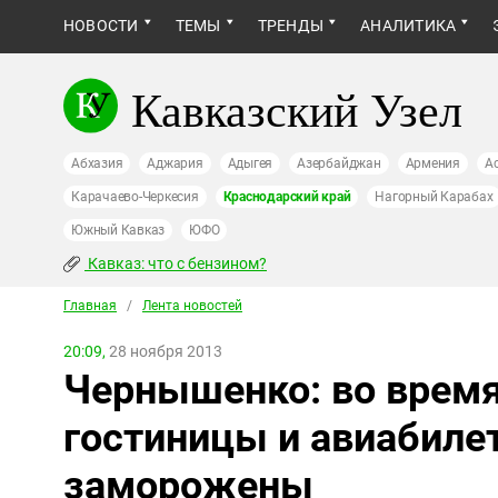
НОВОСТИ
ТЕМЫ
ТРЕНДЫ
АНАЛИТИКА
Кавказский Узел
Абхазия
Аджария
Адыгея
Азербайджан
Армения
А
Карачаево-Черкесия
Краснодарский край
Нагорный Карабах
Южный Кавказ
ЮФО
Кавказ: что с бензином?
Главная
/
Лента новостей
20:09,
28 ноября 2013
Чернышенко: во врем
гостиницы и авиабиле
заморожены