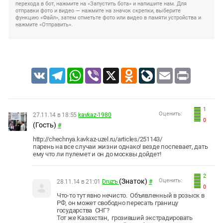
перехода в бот, нажмите на «Запустить бота» и напишите нам. Для
отправки фото и видео — нажмите на значок скрепки, выберите
функцию «Файл», затем отметьте фото или видео в памяти устройства и
нажмите «Отправить».
VK
Telegram
WhatsApp
Viber
X
Odnoklassniki
LiveJournal
Email
Print
1
Оценить:
27.11.14 в 18:55
kavkaz-1980
0
(Гость)
#
http://chechnya.kavkaz-uzel.ru/articles/251143/
парень на все случаи жизни однако! везде поспевает, дать
ему что ли пулемет и он до москвы дойдет!
2
(Знаток)
Оценить:
28.11.14 в 21:01
Druzъ
#
0
Что-то тут явно нечисто. Объявленный в розыск в
РФ, он может свободно пересать границу
государства СНГ?
Тот же Казахстан, грозивший экстрадировать