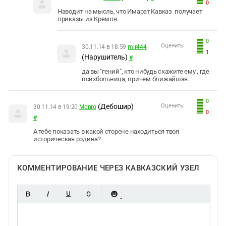
0
Наводит на мысль, что Имарат Кавказ получает
приказы из Кремля.
0
Оценить:
30.11.14 в 18:59
mir444
1
(Нарушитель)
#
да вы "гений", кто нибудь скажите ему , где
психбольница, причем ближайшая.
0
(Дебошир)
Оценить:
30.11.14 в 19:20
Monro
0
#
А тебе показать в какой сторене находиться твоя
историческая родина?
КОММЕНТИРОВАНИЕ ЧЕРЕЗ КАВКАЗСКИЙ УЗЕЛ