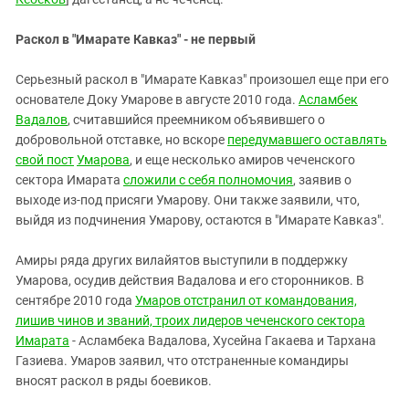
Раскол в "Имарате Кавказ" - не первый
Серьезный раскол в "Имарате Кавказ" произошел еще при его
основателе Доку Умарове в августе 2010 года.
Асламбек
Вадалов
, считавшийся преемником объявившего о
добровольной отставке, но вскоре
передумавшего оставлять
свой пост
Умарова
, и еще несколько амиров чеченского
сектора Имарата
сложили с себя полномочия
, заявив о
выходе из-под присяги Умарову. Они также заявили, что,
выйдя из подчинения Умарову, остаются в "Имарате Кавказ".
Амиры ряда других вилайятов выступили в поддержку
Умарова, осудив действия Вадалова и его сторонников. В
сентябре 2010 года
Умаров отстранил от командования,
лишив чинов и званий, троих лидеров чеченского сектора
Имарата
- Асламбека Вадалова, Хусейна Гакаева и Тархана
Газиева. Умаров заявил, что отстраненные командиры
вносят раскол в ряды боевиков.