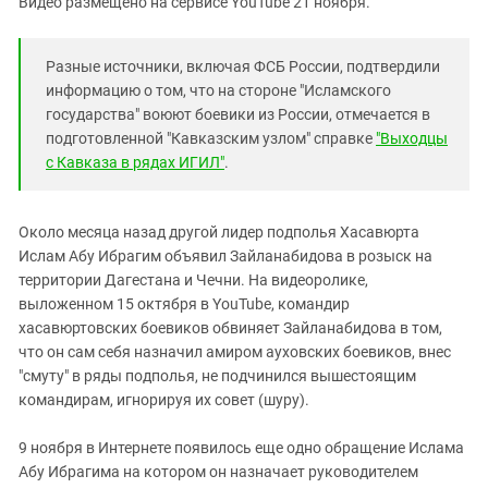
Видео размещено на сервисе YouTube 21 ноября.
Южный Кавказ
ЮФО
Разные источники, включая ФСБ России, подтвердили
информацию о том, что на стороне "Исламского
государства" воюют боевики из России, отмечается в
подготовленной "Кавказским узлом" справке
"Выходцы
с Кавказа в рядах ИГИЛ"
.
Около месяца назад другой лидер подполья Хасавюрта
Ислам Абу Ибрагим объявил Зайланабидова в розыск на
территории Дагестана и Чечни. На видеоролике,
выложенном 15 октября в YouTube, командир
хасавюртовских боевиков обвиняет Зайланабидова в том,
что он сам себя назначил амиром ауховских боевиков, внес
"смуту" в ряды подполья, не подчинился вышестоящим
командирам, игнорируя их совет (шуру).
9 ноября в Интернете появилось еще одно обращение Ислама
Абу Ибрагима на котором он назначает руководителем