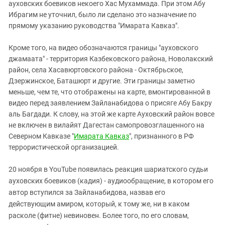
ауховских боевиков некоего Хас Мухаммада. При этом Абу
Ибрагим не уточнил, было ли сделано это назначение по
прямому указанию руководства "Имарата Кавказ".
Кроме того, на видео обозначаются границы "ауховского
джамаата" - территория Казбековского района, Новолакский
район, села Хасавюртовского района - Октябрьское,
Дзержинское, Баташюрт и другие. Эти границы заметно
меньше, чем те, что отображены на карте, вмонтированной в
видео перед заявлением Зайланабидова о присяге Абу Бакру
аль Багдади. К слову, на этой же карте Ауховский район вовсе
не включен в вилайят Дагестан самопровозглашенного на
Северном Кавказе "
Имарата Кавказ
", признанного в РФ
террористической организацией.
20 ноября в YouTube появилась реакция шариатского судьи
ауховских боевиков (кадия) - аудиообращение, в котором его
автор вступился за Зайланабидова, назвав его
действующим амиром, который, к тому же, ни в каком
расколе (фитне) невиновен. Более того, по его словам,