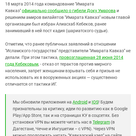
18 марта 2014 года командование "Имарата
Кавказ"
официально сообщило о гибели Доку Умарова
и
решением амиров вилайятов "Имарата Кавказ" новым главой
организации был избран Алиасхаб Кебеков, ранее
занимавший в ней пост кадия (шариатского судьи).
Отметим, что ранее публичных заявлений в отношении
"Исламского государства" представители "Имарата Кавказ" не
делали. При этом тактика,
провозглашенная 28 июня 2014
года Кебековым
, - отказ от терактов против мирного
населения, запрет женщинам взрывать себя и призыв не
использовать их в вооруженных акциях — существенно
отличается от тактики ИГ.
Мы обновили приложения на
Android
и
IOS
! Будем
признательны за критику, идеи по развитию как в Google
Play/App Store, так и на страницах КУ в соцсетях. Без
установки VPN вы можете читать нас в
Telegram
(в
Дагестане, Чечне и Ингушетии – с VPN). Через VPN
можно продолжать читать "Кавказский узел" на сайте,