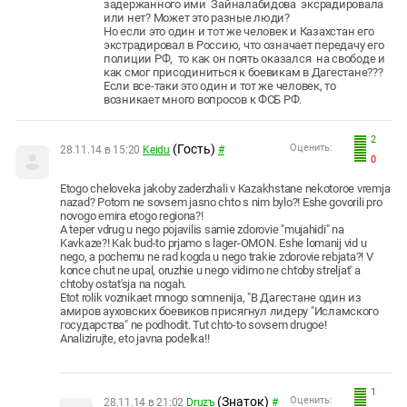
задержанного ими Зайналабидова эксрадировала
или нет? Может это разные люди?
Но если это один и тот же человек и Казахстан его
экстрадировал в Россию, что означает передачу его
полиции РФ, то как он поять оказался на свободе и
как смог присодиниться к боевикам в Дагестане???
Если все-таки это один и тот же человек, то
возникает много вопросов к ФСБ РФ.
2
(Гость)
Оценить:
28.11.14 в 15:20
Keidu
#
0
Etogo cheloveka jakoby zaderzhali v Kazakhstane nekotoroe vremja
nazad? Potom ne sovsem jasno chto s nim bylo?! Eshe govorili pro
novogo emira etogo regiona?!
A teper vdrug u nego pojavilis samie zdorovie "mujahidi" na
Kavkaze?! Kak bud-to prjamo s lager-OMON. Eshe lomanij vid u
nego, a pochemu ne rad kogda u nego trakie zdorovie rebjata?! V
konce chut ne upal, oruzhie u nego vidimo ne chtoby streljat' a
chtoby ostat'sja na nogah.
Etot rolik voznikaet mnogo somnenija, "В Дагестане один из
амиров ауховских боевиков присягнул лидеру "Исламского
государства" ne podhodit. Tut chto-to sovsem drugoe!
Analizirujte, eto javna podelka!!
1
(Знаток)
Оценить:
28.11.14 в 21:02
Druzъ
#