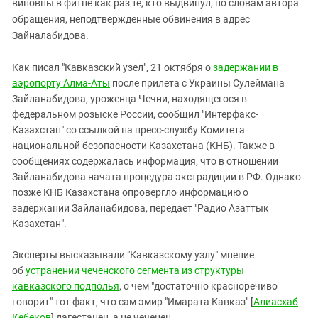
виновны в фитне как раз те, кто выдвинул, по словам автора
обращения, неподтвержденные обвинения в адрес
Зайналабидова.
Как писал "Кавказский узел", 21 октября о
задержании в
аэропорту Алма-Аты
после прилета с Украины Сулеймана
Зайланабидова, уроженца Чечни, находящегося в
федеральном розыске России, сообщил "Интерфакс-
Казахстан" со ссылкой на пресс-службу Комитета
национальной безопасности Казахстана (КНБ). Также в
сообщениях содержалась информация, что в отношении
Зайланабидова начата процедура экстрадиции в РФ. Однако
позже КНБ Казахстана опровергло информацию о
задержании Зайланабидова, передает "Радио Азаттык
Казахстан".
Эксперты высказывали "Кавказскому узлу" мнение
об
устранении чеченского сегмента из структуры
кавказского подполья
, о чем "достаточно красноречиво
говорит" тот факт, что сам эмир "Имарата Кавказ" [
Алиасхаб
Кебеков
] дагестанец, а не чеченец.