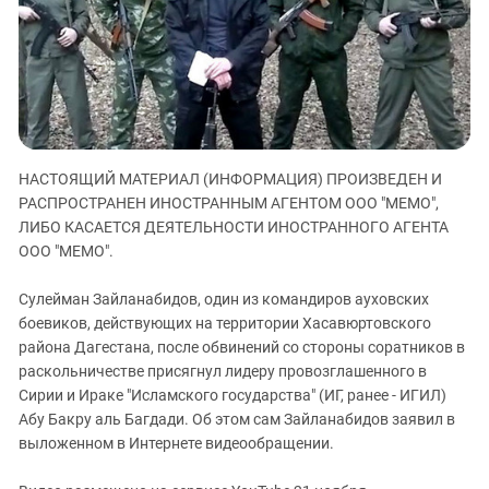
ЗАСТАВЛЯЕТ
Дагестан
КАВКАЗ ЗА ПАЛЕСТИНУ
Ингушетия
ИНАКОМЫСЛИЕ В ЧЕЧНЕ
Кабардино-Балкария
ПРЕСЛЕДОВАНИЕ АКТИВИСТОВ
МОБИЛИЗАЦИЯ И ПРОТЕСТЫ
Калмыкия
Карачаево-Черкесия
НАСТОЯЩИЙ МАТЕРИАЛ (ИНФОРМАЦИЯ) ПРОИЗВЕДЕН И
Краснодарский край
РАСПРОСТРАНЕН ИНОСТРАННЫМ АГЕНТОМ ООО "МЕМО",
Нагорный Карабах
ЛИБО КАСАЕТСЯ ДЕЯТЕЛЬНОСТИ ИНОСТРАННОГО АГЕНТА
ООО "МЕМО".
Российская Федерация
Ростовская область
Сулейман Зайланабидов, один из командиров ауховских
боевиков, действующих на территории Хасавюртовского
Северная Осетия - Алания
района Дагестана, после обвинений со стороны соратников в
СКФО
раскольничестве присягнул лидеру провозглашенного в
Ставропольский край
Сирии и Ираке "Исламского государства" (ИГ, ранее - ИГИЛ)
Абу Бакру аль Багдади. Об этом сам Зайланабидов заявил в
Чечня
выложенном в Интернете видеообращении.
Южная Осетия