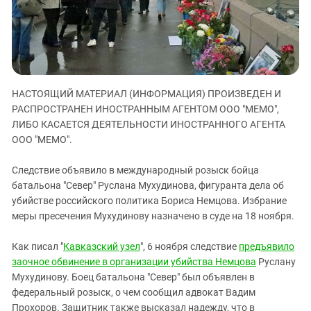
ЗАСТАВЛЯЕТ
Дагестан
КАВКАЗ ЗА ПАЛЕСТИНУ
Ингушетия
ИНАКОМЫСЛИЕ В ЧЕЧНЕ
Кабардино-Балкария
ПРЕСЛЕДОВАНИЕ АКТИВИСТОВ
МОБИЛИЗАЦИЯ И ПРОТЕСТЫ
Калмыкия
НАСТОЯЩИЙ МАТЕРИАЛ (ИНФОРМАЦИЯ) ПРОИЗВЕДЕН И
Карачаево-Черкесия
РАСПРОСТРАНЕН ИНОСТРАННЫМ АГЕНТОМ ООО "МЕМО",
Краснодарский край
ЛИБО КАСАЕТСЯ ДЕЯТЕЛЬНОСТИ ИНОСТРАННОГО АГЕНТА
ООО "МЕМО".
Нагорный Карабах
Российская Федерация
Следствие объявило в международный розыск бойца
Ростовская область
батальона "Север" Руслана Мухудинова, фигуранта дела об
убийстве российского политика Бориса Немцова. Избрание
Северная Осетия - Алания
меры пресечения Мухудинову назначено в суде на 18 ноября.
СКФО
Как писал "
Кавказский узел
", 6 ноября следствие
предъявило
Ставропольский край
заочное обвинение в организации убийства Немцова
Руслану
Чечня
Мухудинову. Боец батальона "Север" был объявлен в
Южная Осетия
федеральный розыск, о чем сообщил адвокат Вадим
Прохоров. Защитник также высказал надежду, что в