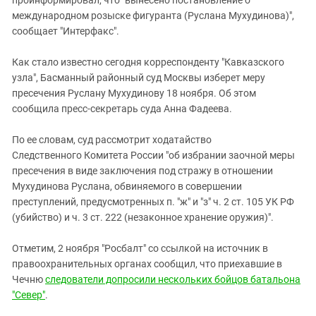
международном розыске фигуранта (Руслана Мухудинова)",
сообщает "Интерфакс".
Как стало известно сегодня корреспонденту "Кавказского
узла", Басманный районный суд Москвы изберет меру
пресечения Руслану Мухудинову 18 ноября. Об этом
сообщила пресс-секретарь суда Анна Фадеева.
По ее словам, суд рассмотрит ходатайство
Следственного Комитета России "об избрании заочной меры
пресечения в виде заключения под стражу в отношении
Мухудинова Руслана, обвиняемого в совершении
преступлений, предусмотренных п. "ж" и "з" ч. 2 ст. 105 УК РФ
(убийство) и ч. 3 ст. 222 (незаконное хранение оружия)".
Отметим, 2 ноября "Росбалт" со ссылкой на источник в
правоохранительных органах сообщил, что приехавшие в
Чечню
следователи допросили нескольких бойцов батальона
"Север"
.