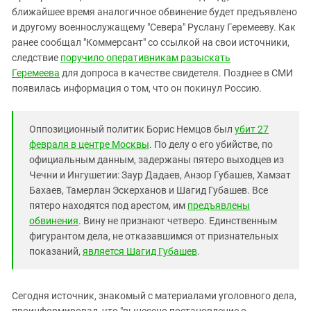
Южный Кавказ
ближайшее время аналогичное обвинение будет предъявлено
ЮФО
и другому военнослужащему "Севера" Руслану Геремееву. Как
ранее сообщал "Коммерсант" со ссылкой на свои источники,
следствие
поручило оперативникам разыскать
Геремеева
для допроса в качестве свидетеля. Позднее в СМИ
появилась информация о том, что он покинул Россию.
Оппозиционный политик Борис Немцов был
убит 27
февраля в центре Москвы
. По делу о его убийстве, по
официальным данным, задержаны пятеро выходцев из
Чечни и Ингушетии: Заур Дадаев, Анзор Губашев, Хамзат
Бахаев, Тамерлан Эскерханов и Шагид Губашев. Все
пятеро находятся под арестом, им
предъявлены
обвинения
. Вину не признают четверо. Единственным
фигурантом дела, не отказавшимся от признательных
показаний,
является
Шагид Губашев
.
Сегодня источник, знакомый с материалами уголовного дела,
проинформировал, что "вынесено постановление о