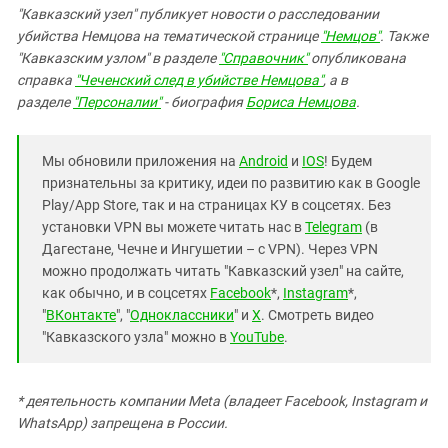
"Кавказский узел" публикует новости о расследовании
убийства Немцова на тематической странице
"Немцов"
. Также
"Кавказским узлом" в разделе
"Справочник"
опубликована
справка
"Чеченский след в убийстве Немцова"
, а в
разделе
"Персоналии"
- биография
Бориса Немцова
.
Мы обновили приложения на
Android
и
IOS
! Будем
признательны за критику, идеи по развитию как в Google
Play/App Store, так и на страницах КУ в соцсетях. Без
установки VPN вы можете читать нас в
Telegram
(в
Дагестане, Чечне и Ингушетии – с VPN). Через VPN
можно продолжать читать "Кавказский узел" на сайте,
как обычно, и в соцсетях
Facebook
*,
Instagram
*,
"
ВКонтакте
", "
Одноклассники
" и
X
. Смотреть видео
"Кавказского узла" можно в
YouTube
.
* деятельность компании Meta (владеет Facebook, Instagram и
WhatsApp) запрещена в России.