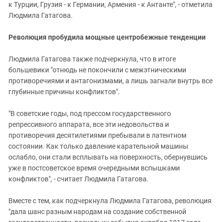
к Турции, Грузия - к Германии, Армения - к Антанте", - отметила
Людмила Гатагова.
Революция пробудила мощные центробежные тенденции
Людмила Гатагова также подчеркнула, что в итоге
большевики "отнюдь не покончили с межэтническими
противоречиями и антагонизмами, а лишь загнали внутрь все
глубинные причины конфликтов".
"В советские годы, под прессом государственного
репрессивного аппарата, все эти недовольства и
противоречия десятилетиями пребывали в латентном
состоянии. Как только давление карательной машины
ослабло, они стали всплывать на поверхность, обернувшись
уже в постсоветское время очередными вспышками
конфликтов", - считает Людмила Гатагова.
Вместе с тем, как подчеркнула Людмила Гатагова, революция
"дала шанс разным народам на создание собственной