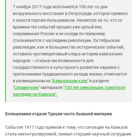
Южный Кавказ
7 ноября 2017 года исполняется 100 лет со дня
ЮФО
вооруженного восстания в Петрограде, которое привело
к власти партию большевиков. Несмотря на то, что со
времени тех событий прошел уже целый век,
современная Россия и ее соседи по-прежнему
сталкиваются с наследием революции. Октябрьская
революция, как и большинство исторических событий,
оставила противоречивый след в истории кавказских
народов — открыв им возможности для
государственного и культурного развития наравне с
притеснением традиционного уклада жизни, отмечается
в размещенном на
"Кавказском узле"
в разделе
"
Справочник
" материале
"100 лет революции: советскоe
наследие на Кавказе".
Большевики отдали Турции часть бывшей империи
События 1917 года привели к тому, что ситуация на Кавказе
стала неконтролируемой, заявил старший научный сотрудник