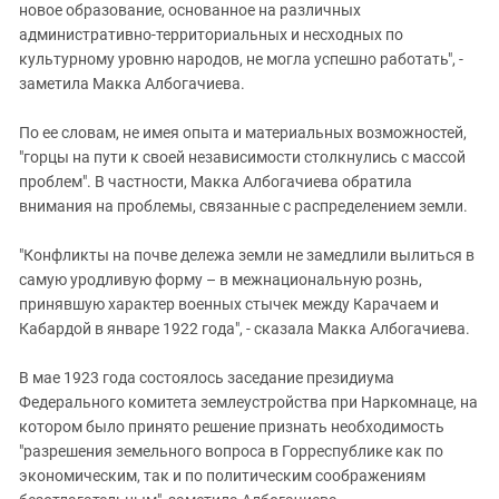
новое образование, основанное на различных
административно-территориальных и несходных по
культурному уровню народов, не могла успешно работать", -
заметила Макка Албогачиева.
По ее словам, не имея опыта и материальных возможностей,
"горцы на пути к своей независимости столкнулись с массой
проблем". В частности, Макка Албогачиева обратила
внимания на проблемы, связанные с распределением земли.
"Конфликты на почве дележа земли не замедлили вылиться в
самую уродливую форму – в межнациональную рознь,
принявшую характер военных стычек между Карачаем и
Кабардой в январе 1922 года", - сказала Макка Албогачиева.
В мае 1923 года состоялось заседание президиума
Федерального комитета землеустройства при Наркомнаце, на
котором было принято решение признать необходимость
"разрешения земельного вопроса в Горреспублике как по
экономическим, так и по политическим соображениям