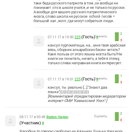
таки беда русского патриота в том ,он вообще не
понимает ,что в школе учатся ,и не только по русски.
А вообще для вашего русского патриотического
мозга, слово школа не русское school- l ecole =
большой зал ,холл ,где могут собраться люди.
2
(Гость)
Оценить:
07.11.17 в 19:00
225
#
3
консул пургометище, на... мне твоя арабская
вязь, сборник альарабских басен читать?
Какя польза от этого языка могла быть?Ни
книги ни почитать, ничего, а тебя я гляжу,
только слева направная книга интересует.
1
(Гость)
Оценить:
07.11.17 в 19:01
225
#
3
консул, ты реально [...]."Знают два
языка")))))))))))))))))))))
[Комментарий
отредактирован
модератором
интернет-СМИ
"
Кавказский Узел".]
2
Оценить:
08.11.17 в 00:49
Фавор Надин
0
(Участник)
#
Я вообще то говорю свободно на 4 языках. Еще на трех могу