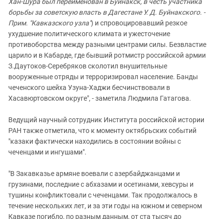
Хан-Шура был переименован в Буйнакск, в честь участника
борьбы за советскую власть в Дагестане У. Д. Буйнакского. -
Прим. "Кавказского узла"
) и спровоцировавший резкое
ухудшение политического климата и ужесточение
противоборства между разными центрами силы. Безвластие
царило и в Кабарде, где бывший ротмистр российской армии
З.Даутоков-Серебряков сколотил внушительные
вооруженные отряды и терроризировал население. Банды
чеченского шейха Узуна-Хаджи бесчинствовали в
Хасавюртовском округе", - заметила Людмила Гатагова.
Ведущий научный сотрудник Института российской истории
РАН также отметила, что к моменту октябрьских событий
"казаки фактически находились в состоянии войны с
чеченцами и ингушами".
"В Закавказье армяне воевали с азербайджанцами и
грузинами, последние с абхазами и осетинами, хевсуры и
тушины конфликтовали с чеченцами. Так продолжалось в
течение нескольких лет, и за эти годы на южном и северном
Кавказе погибло, по разным данным, от ста тысяч до