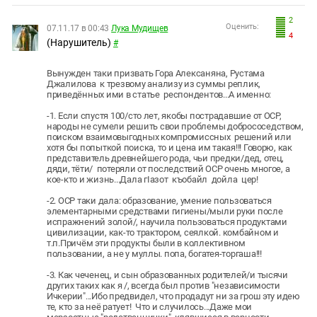
2
Оценить:
07.11.17 в 00:43
Лука Мудищев
4
(Нарушитель)
#
Вынужден таки призвать Гора Алексаняна, Рустама
Джалилова к трезвому анализу из суммы реплик,
приведённых ими в статье респондентов...А именно:
-1. Если спустя 100/сто лет, якобы пострадавшие от ОСР,
народы не сумели решить свои проблемы добрососедством,
поиском взаимовыгодных компромиссных
решений или
хотя бы попыткой поиска, то и цена им такая!!! Говорю, как
представитель древнейшего рода, чьи предки/дед, отец,
дяди, тёти/ потеряли от последствий ОСР очень многое, а
кое-кто и жизнь...Дала гIазот
къобайл
дойла
цер!
-2. ОСР таки дала: образование, умение пользоваться
элементарными средствами гигиены/мыли руки после
испражнений золой/, научила пользоваться продуктами
цивилизации, как-то трактором, сеялкой. комбайном и
т.п.Причём эти продукты были в коллективном
пользовании, а не у муллы. попа, богатея-торгаша!!!
-3. Как чеченец, и сын образованных родителей/и тысячи
других таких как я /, всегда был против "независимости
Ичкерии"...Ибо предвидел, что продадут ни за грош эту идею
те, кто за неё ратует!
Что и случилось...Даже мои