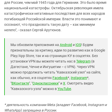
для России, чем май 1945 года для Германии. Это было время
национальной катастрофы. Октябрьская революция имела
катастрофически негативные последствия для всех народов
погибающей Российской империи. Власти это понимают и
осознают, что праздновать такую дату – как минимум
нелепо", - сказал Сергей Арутюнов.
Мы обновили приложения на
Android
и
IOS
! Будем
признательны за критику, идеи по развитию как в Google
Play/App Store, так и на страницах КУ в соцсетях. Без
установки VPN вы можете читать нас в
Telegram
(в
Дагестане, Чечне и Ингушетии – с VPN). Через VPN
можно продолжать читать "Кавказский узел" на сайте,
как обычно, и в соцсетях
Facebook
*,
Instagram
*,
"
ВКонтакте
", "
Одноклассники
" и
X
. Смотреть видео
"Кавказского узла" можно в
YouTube
.
* деятельность компании Meta (владеет Facebook, Instagram и
WhatsApp) запрещена в России.