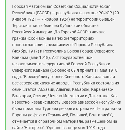
Горская Автономная Советская Социалистическая
Республика (ГАССР) — республика в составе РСФСР (20
января 1921 — 7 ноября 1924) на территории бывшей
Терской и части бывшей Кубанской областей
Российской империи. До Горской АССР в начале
гражданской войны на тех же территориях
провозглашались независимые Горская Республика
(ноябрь 1917) и Республика Союза Горцев Северного
Кавказа (май 1918). Акт государственной
независимости Федеративной Горской Республики
Северного Кавказа (Союзной) был принят 11 мая 1918
года. "В республику горцев Северного Кавказа вошли
все северокавказские народы. Республика состояла из
семи штатов: Абхазии, Адыгеи, Кабарды, Карачаево-
Балкарии, Осетии, Чечено-Ин­гушетии и Дагестана. Как
известно, независимость Северокавказской Республики
была признана Турцией де-юре и странами Центральной
Европы де-факто (Германией, Польшей, Болгарией)", -
отмечается в справочном материале, размещенном на
сайте "Натпресс". "Однако в конце мая 1919 года