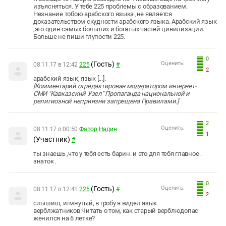
изъясняться. У тебе 225 проблемы с образованием.
Незнание тобою арабского языка ,не является
доказательством скудности арабского языка. Арабский язык
,это один самых больших и богатых частей цивилизации.
Больше не пиши глупости 225.
0
(Гость)
Оценить:
08.11.17 в 12:42
225
#
2
арабский язык, язык
[...]
.
[Комментарий
отредактирован
модератором интернет-
СМИ "Кавказский Узел" Пропаганда национальной и
религиозной неприязни запрещена Правилами.]
2
Оценить:
08.11.17 в 00:50
Фавор Надин
1
(Участник)
#
ты знаешь ,что у тебя есть барин. и это для тебя главное .
знаток .
0
(Гость)
Оценить:
08.11.17 в 12:41
225
#
2
слышиш, игмнутый, в гробу я видел язык
верблжатников.Читать о том, как старый верблюдопас
женился на 6 летке?