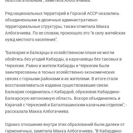
безотлагательным", заметила Албогачиева.
Ряд национальных территорий в Горской АССР оказались
объединенными в двоичные административно-
территориальные структуры, также отметила Макка
Албогачиева. По ее словам, произошло это "в силу житейских
нужд местного населения".
"Балкария и балкарцы в хозяйственном плане не могли
обойтись без угодий Кабарды, а карачаевцы без таковых в
Черкесии. Равно и жители Кабарды и Черкесии были
заинтересованы в тесных хозяйственно-экономических
связях с горными районами и их жителями. В итоге стали
восстанавливаться издавна существовавшие связи.
Балкария соединилась с Кабардой, образовав Кабардино-
Балкарскую автономную область. Вскоре объединились и
Карачай с Черкесией и Баталпашинским казачьим отделом", -
рассказала Макка Албогачиева.
Однако отношения внутри этих образований были далеки от
гармоничных, заметила Макка Албогачиева. "В Кабардино-