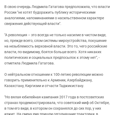
В свою очередь Людмила Гатагова предположила, что власти
России "не хотят будоражить публику историческими
аналогиями, напоминаниями о насильственном характере
свержения действующей власти".
"А революция – это всегда не только насилие в чистом виде,
но, прежде всего, слом системы мироустройства, покушение
на незыблемость верховной власти. Это то, чего российские
власти, по-видимому, боятся больше всего. Хотя никаких
политических и социальных предпосылок к этому нет", -
отметила Людмила Гатагова.
О нейтральном отношении к 100-летию революции можно
говорить применительно к Армении, Азербайджану,
Казахстану, Киргизии и отчасти Таджикистану.
"Но вялая юбилейная кампания 2017 года в постсоветских
странах продемонстрировала, что советский миф об Октябре,
в том его виде, в котором он сохранялся до сих пор, у них
изжит. На смену ему пришли сегодняшние трактовки, в