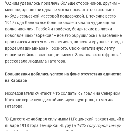
"Одним удавалось привлечь больше сторонников, другим –
меньше, однако ни одна не могла похвастаться сколько-
нибудь серьезной массовой поддержкой. В течение всего
1917 года Кавказ все больше захлестывала чудовищная
волна насилия. Разбой и грабежи, бандитские вылазки
новоявленных "абреков" – все это обрушилось на население
практически всех уголков региона, включая крупные города
вроде Владикавказа и Грозного. Свою негативную лепту
вносили войска, возвращавшиеся с Закавказского фронта", -
рассказала Людмила Гатагова.
Большевики добились успеха на фоне отсутствия единства
на Кавказе
Исследователи считают, что солдаты сыграли на Северном
Кавказе серьезную дестабилизирующую роль, отметила
Гатагова.
"В Дагестане набирал силу имам Н.Гоцинский, захвативший в
январе 1918 года Темир-Хан-Шуру (
в 1922 году город Темир-