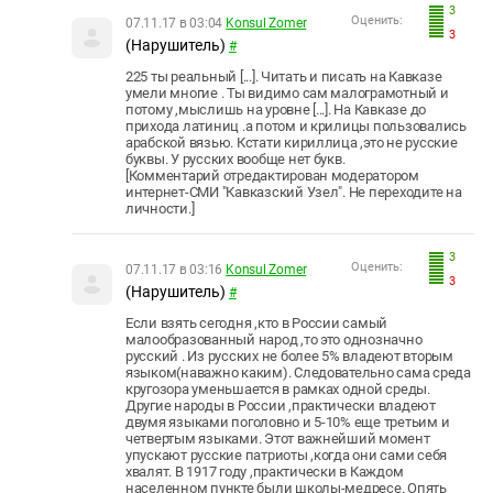
3
Оценить:
07.11.17 в 03:04
Konsul Zomer
3
(Нарушитель)
#
225 ты реальный [...]. Читать и писать на Кавказе
умели многие . Ты видимо сам малограмотный и
потому ,мыслишь на уровне [...]. На Кавказе до
прихода латиниц .а потом и крилицы пользовались
арабской вязью. Кстати кириллица ,это не русские
буквы. У русских вообще нет букв.
[Комментарий отредактирован модератором
интернет-СМИ "Кавказский Узел". Не переходите на
личности.]
3
Оценить:
07.11.17 в 03:16
Konsul Zomer
3
(Нарушитель)
#
Если взять сегодня ,кто в России самый
малообразованный народ ,то это однозначно
русский . Из русских не более 5% владеют вторым
языком(наважно каким). Следовательно сама среда
кругозора уменьшается в рамках одной среды.
Другие народы в России ,практически владеют
двумя языками поголовно и 5-10% еще третьим и
четвертым языками. Этот важнейший момент
упускают русские патриоты ,когда они сами себя
хвалят. В 1917 году ,практически в Каждом
населенном пункте были школы-медресе. Опять