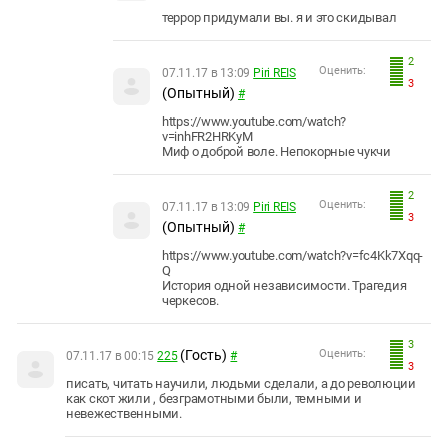
террор придумали вы. я и это скидывал
2
Оценить:
07.11.17 в 13:09
Piri REIS
3
(Опытный)
#
https://www.youtube.com/watch?
v=inhFR2HRKyM
Миф о доброй воле. Непокорные чукчи
2
Оценить:
07.11.17 в 13:09
Piri REIS
3
(Опытный)
#
https://www.youtube.com/watch?v=fc4Kk7Xqq-
Q
История одной независимости. Трагедия
черкесов.
3
(Гость)
Оценить:
07.11.17 в 00:15
225
#
3
писать, читать научили, людьми сделали, а до революции
как скот жили , безграмотными были, темными и
невежественными.