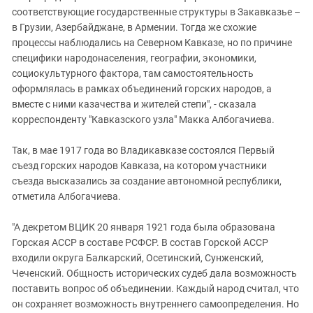
соответствующие государственные структуры в Закавказье –
в Грузии, Азербайджане, в Армении. Тогда же схожие
процессы наблюдались на Северном Кавказе, но по причине
специфики народонаселения, географии, экономики,
социокультурного фактора, там самостоятельность
оформлялась в рамках объединений горских народов, а
вместе с ними казачества и жителей степи", - сказала
корреспонденту "Кавказского узла" Макка Албогачиева.
Так, в мае 1917 года во Владикавказе состоялся Первый
съезд горских народов Кавказа, на котором участники
съезда высказались за создание автономной республики,
отметила Албогачиева.
"А декретом ВЦИК 20 января 1921 года была образована
Горская АССР в составе РСФСР. В состав Горской АССР
входили округа Балкарский, Осетинский, Сунженский,
Чеченский. Общность исторических судеб дала возможность
поставить вопрос об объединении. Каждый народ считал, что
он сохраняет возможность внутреннего самоопределения. Но