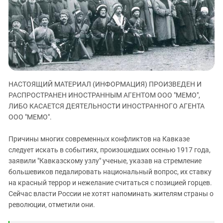
ЗАСТАВЛЯЕТ
Дагестан
КАВКАЗ ЗА ПАЛЕСТИНУ
Ингушетия
ИНАКОМЫСЛИЕ В ЧЕЧНЕ
Кабардино-Балкария
ПРЕСЛЕДОВАНИЕ АКТИВИСТОВ
МОБИЛИЗАЦИЯ И ПРОТЕСТЫ
Калмыкия
Карачаево-Черкесия
НАСТОЯЩИЙ МАТЕРИАЛ (ИНФОРМАЦИЯ) ПРОИЗВЕДЕН И
Краснодарский край
РАСПРОСТРАНЕН ИНОСТРАННЫМ АГЕНТОМ ООО "МЕМО",
Нагорный Карабах
ЛИБО КАСАЕТСЯ ДЕЯТЕЛЬНОСТИ ИНОСТРАННОГО АГЕНТА
Российская Федерация
ООО "МЕМО".
Ростовская область
Причины многих современных конфликтов на Кавказе
Северная Осетия - Алания
следует искать в событиях, произошедших осенью 1917 года,
заявили "Кавказскому узлу" ученые, указав на стремление
СКФО
большевиков педалировать национальный вопрос, их ставку
Ставропольский край
на красный террор и нежелание считаться с позицией горцев.
Чечня
Сейчас власти России не хотят напоминать жителям страны о
революции, отметили они.
Южная Осетия