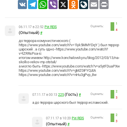
VK
Telegram
WhatsApp
Viber
X
Odnoklassniki
LiveJournal
Email
Print
1
Оценить:
06.11.17 в 22:52
Piri REIS
4
(Опытный)
#
до террора комунистического (
https://www.youtube.com/watch?v=1lyk5MMYDqY ) был террор
царский . а суть одно -https://www.youtube.com/watch?
v=tZRRsPsa-ic
итогом имеем http://www.konchalovsky.ru/blog/2012/03/13/na-
skolko-vekov-my-otstali/
а могло быть -https://www.youtube.com/watch?v=a5ytFDuaPXw
https://www.youtube.com/watch?v=gMZ0iFYQztA
https://www.youtube.com/watch?v=nHu3gPvp_8w
2
(Гость)
Оценить:
07.11.17 в 00:13
225
#
3
а до террора царского был террор исламский.
2
Оценить:
07.11.17 в 10:20
Piri REIS
3
(Опытный)
#