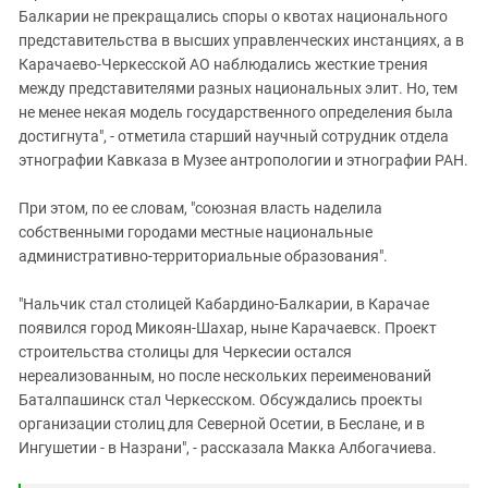
Балкарии не прекращались споры о квотах национального
представительства в высших управленческих инстанциях, а в
Карачаево-Черкесской АО наблюдались жесткие трения
между представителями разных национальных элит. Но, тем
не менее некая модель государственного определения была
достигнута", - отметила старший научный сотрудник отдела
этнографии Кавказа в Музее антропологии и этнографии РАН.
При этом, по ее словам, "союзная власть наделила
собственными городами местные национальные
административно-территориальные образования".
"Нальчик стал столицей Кабардино-Балкарии, в Карачае
появился город Микоян-Шахар, ныне Карачаевск. Проект
строительства столицы для Черкесии остался
нереализованным, но после нескольких переименований
Баталпашинск стал Черкесском. Обсуждались проекты
организации столиц для Северной Осетии, в Беслане, и в
Ингушетии - в Назрани", - рассказала Макка Албогачиева.