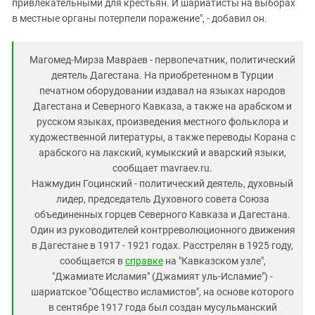
привлекательными для крестьян. И шариатисты на выборах
в местные органы потерпели поражение", - добавил он.
Магомед-Мирза Мавраев - первопечатник, политический
деятель Дагестана. На приобретенном в Турции
печатном оборудовании издавал на языках народов
Дагестана и Северного Кавказа, а также на арабском и
русском языках, произведения местного фольклора и
художественной литературы, а также переводы Корана с
арабского на лакский, кумыкский и аварский языки,
сообщает mavraev.ru.
Нажмудин Гоцинский - политический деятель, духовный
лидер, председатель Духовного совета Союза
объединенных горцев Северного Кавказа и Дагестана.
Один из руководителей контрреволюционного движения
в Дагестане в 1917 - 1921 годах. Расстрелян в 1925 году,
сообщается в
справке
на "Кавказском узле",
"Джамиате Исламия" (Джамият уль-Исламие") -
шариатское "Общество исламистов", на основе которого
в сентябре 1917 года был создан мусульманский