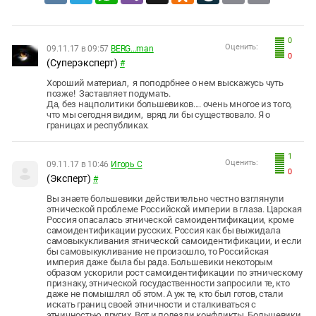
0
Оценить:
09.11.17 в 09:57
BERG...man
0
(Суперэксперт)
#
Хороший материал, я поподрбнее о нем выскажусь чуть
позже! Заставляет подумать.
Да, без нацполитики большевиков.... очень многое из того,
что мы сегодня видим, вряд ли бы существовало. Я о
границах и республиках.
1
Оценить:
09.11.17 в 10:46
Игорь С
0
(Эксперт)
#
Вы знаете большевики действительно честно взглянули
этнической проблеме Российской империи в глаза. Царская
Россия опасалась этнической самоидентификации, кроме
самоидентификации русских. Россия как бы выжидала
самовыкукливания этнической самоидентификации, и если
бы самовыкукливание не произошло, то Российская
империя даже была бы рада. Большевики некоторым
образом ускорили рост самоидентификации по этническому
признаку, этнической госудаственности запросили те, кто
даже не помышлял об этом. А уж те, кто был готов, стали
искать границ своей этничности и сталкиваться с
этничностью других. Вот и полезли конфликты. Большевики