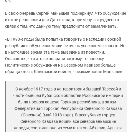
он.
В свою очередь Сергей Манышев подчеркнул, что обсуждение
итогов революции для Дагестана, к примеру, затруднено в
связи с тем, что данную тему предпочитают замалчивать.
«В 1990-е годы была попытка говорить о наследии Горской
республики, об успешном или не очень успешном ее опыте. Но
в настоящее время эта тема выведена из повестки.
Опасаются, что это не понравится кому-то наверху.
Политические обсуждения на Северном Кавказе больше
обращаются к Кавказской войне», - резюмировал Манышев.
В ноябре 1917 года в на территории бывшей Терской и
части бывшей Кубанской областей Российской империи
была провозглашена Горская республика, а затем -
Федеративная Горская Республика Северного Кавказа
(Союзная) (май 1918 года). В республику горцев
Северного Кавказа вошли все северокавказские
народы, состояла она из семи штатов: Абхазии, Адыгеи,