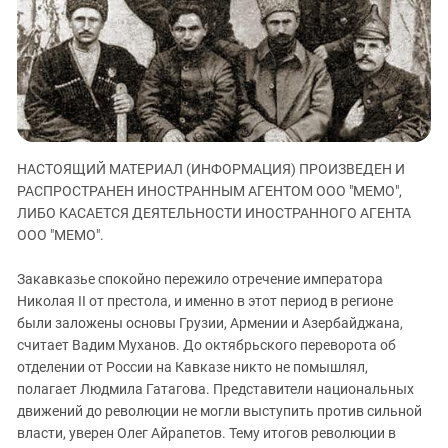
ЗАСТАВЛЯЕТ
Дагестан
КАВКАЗ ЗА ПАЛЕСТИНУ
Ингушетия
ИНАКОМЫСЛИЕ В ЧЕЧНЕ
Кабардино-Балкария
ПРЕСЛЕДОВАНИЕ АКТИВИСТОВ
МОБИЛИЗАЦИЯ И ПРОТЕСТЫ
Калмыкия
Карачаево-Черкесия
НАСТОЯЩИЙ МАТЕРИАЛ (ИНФОРМАЦИЯ) ПРОИЗВЕДЕН И
Краснодарский край
РАСПРОСТРАНЕН ИНОСТРАННЫМ АГЕНТОМ ООО "МЕМО",
Нагорный Карабах
ЛИБО КАСАЕТСЯ ДЕЯТЕЛЬНОСТИ ИНОСТРАННОГО АГЕНТА
Российская Федерация
ООО "МЕМО".
Ростовская область
Закавказье спокойно пережило отречение императора
Северная Осетия - Алания
Николая II от престола, и именно в этот период в регионе
были заложены основы Грузии, Армении и Азербайджана,
СКФО
считает Вадим Муханов. До октябрьского переворота об
Ставропольский край
отделении от России на Кавказе никто не помышлял,
Чечня
полагает Людмила Гатагова. Представители национальных
движений до революции не могли выступить против сильной
Южная Осетия
власти, уверен Олег Айрапетов. Тему итогов революции в