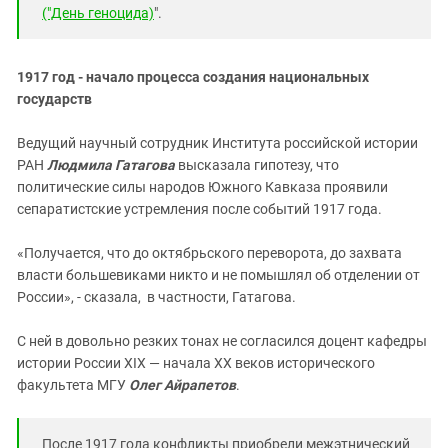
("День геноцида)
".
1917 год - начало процесса создания национальных
государств
Ведущий научный сотрудник Института российской истории
РАН
Людмила Гатагова
высказала гипотезу, что
политические силы народов Южного Кавказа проявили
сепаратистские устремления после событий 1917 года.
«Получается, что до октябрьского переворота, до захвата
власти большевиками никто и не помышлял об отделении от
России», - сказала, в частности, Гатагова.
С ней в довольно резких тонах не согласился доцент кафедры
истории России XIX — начала XX веков исторического
факультета МГУ
Олег Айрапетов
.
После 1917 года конфликты приобрели межэтнический