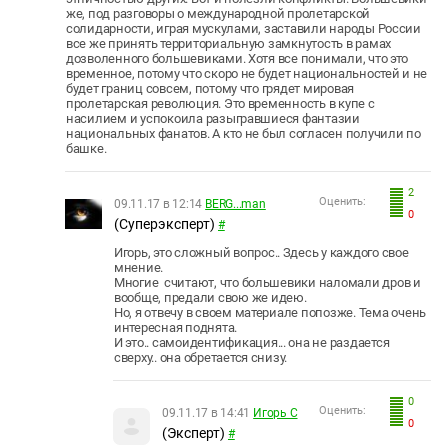
же, под разговоры о международной пролетарской
солидарности, играя мускулами, заставили народы России
все же принять территориальную замкнутость в рамах
дозволенного большевиками. Хотя все понимали, что это
временное, потому что скоро не будет национальностей и не
будет границ совсем, потому что грядет мировая
пролетарская революция. Это временность в купе с
насилием и успокоила разыгравшиеся фантазии
национальных фанатов. А кто не был согласен получили по
башке.
2
Оценить:
09.11.17 в 12:14
BERG...man
0
(Суперэксперт)
#
Игорь, это сложный вопрос.. Здесь у каждого свое
мнение.
Многие считают, что большевики наломали дров и
вообще, предали свою же идею.
Но, я отвечу в своем материале попозже. Тема очень
интересная поднята.
И это.. самоидентификация... она не раздается
сверху.. она обретается снизу.
0
Оценить:
09.11.17 в 14:41
Игорь С
0
(Эксперт)
#