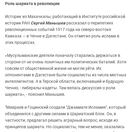
Роль шариата в революции
Историк из Махачкалы, работающий в Институте российской
истории РАН
Сергей Манышев
рассказал о перипетиях
революционных событий 1917 года на северо-востоке
Кавказа — в Чечне и Дагестане. Он отметил роль ислама в
этих процессах.
«Мусульманские деятели поначалу старались держаться в
стороне от не очень понятных им политических баталий. Хотя
совсем от общественной жизни не могли уйти. Их
оппонентами в Дагестане были социалисты из числа местных
интеллигентов. А в Терской области, включавшей и будущую
Чечню, - либералы-кадеты. Там велась дискуссия о роли
шариата», - пояснил Манышев.
"Мавраев и Гоцинский создали "Джамиате Исламия", который
объединился с другими силами в Шариатский блок. Он, в
частности, предлагал решить аграрный вопрос, исходя из
принципов шариата. Но социалисты, тем не менее, оказались