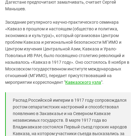
Южный Кавказ
Дагестане предпочитают замалчивать, считает Сергей
Манышев.
ЮФО
Заседание регулярного научно-практического семинара
«Кавказ в прошлом и настоящем (общество и политика,
экономика и культура)», который организован Центром
проблем Кавказа и региональной безопасности МГИМО и
Центром изучения Центральной Азии, Кавказа и Урало-
Поволжья ИВ РАН, было посвящено столетию революций и
называлось «Кавказ в 1917 году». Оно состоялось 8 ноября в
Московском государственном институте международных
отношений (МГИМО), передает присутствовавший на
мероприятии корреспондент "
Кавказского узла
".
Распад Российской империи в 1917 году сопровождался
ростом сепаратистских настроений и способствовал
появлению в Закавказье и на Северном Кавказе
независимых государств. В марте 1917 года во
Владикавказе состоялся Первый съезд горских народов
Кавказа, на котором участники съезда высказались за