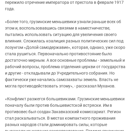
пережило отречение императора от престола в феврале 1917
года.
«Более того, грузинские меньшевики узнали раньше всех об
этом и, воспользовавшись связями в наместничестве,
пытались использовать ситуацию для увеличения своего
влияния. Сложилась коалиция разных политических сил под
лозунгом «Долой самодержавие», которая, однако, уже скоро
стала рушиться. Первоначально противостояние было
достаточно мирным. А все основные проблемы - земельный и
рабочий вопросы, проблема отделения церкви от государства
и другие - откладывали до Учредительного собрания. Но
фактически уже начались самозахваты земель. Власть не
могла противодействовать этому», - рассказал Муханов.
«Конфликт разжегся большевиками. Грузинские меньшевики
поначалу были против большевистской встряски. Им в
противовес был создан Закавказский комиссариат. Регион
стал раскалываться. В местах компактного проживания
разных народов стали доминировать силы, которые