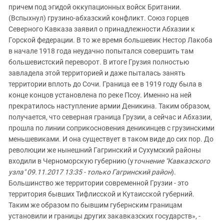
причем под эгидой оккупационных войск Британии.
(Вспыхнул) грузино-абхазский конфликт. Союз горцев
Северного Кавказа заявил о принадлежности Абхазии к
Горской федерации. В то же время большевик Нестор Лакоба
в начале 1918 года неудачно попытался совершить там
большевистский переворот. В итоге Грузия полностью
завладела этой территорией и даже пыталась занять
территории вплоть до Сочи. Граница ее в 1919 году была в
конце концов установлена по реке Псоу. Именно на ней
прекратилось наступление армии Деникина. Таким образом,
получается, что северная граница Грузии, а сейчас и Абхазии,
прошла по линии соприкосновения деникинцев с грузинскими
меньшевиками. И она существует в таком виде до сих пор. До
революции же нынешний Гагринский и Сухумский районы
входили в Черноморскую губернию (у
точнение "Кавказского
узла" 09.11.2017 13:35 - только Гагринский район
).
Большинство же территории современной Грузии - это
территория бывших Тифлисской и Кутаисской губерний.
Таким же образом по бывшим губернским границам
установили и границы других закавказских государств», -