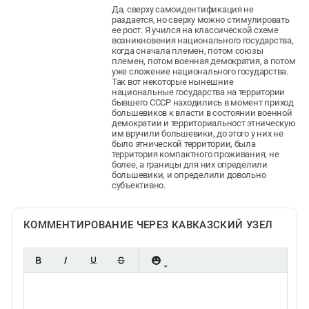
Да, сверху самоидентификация не
раздается, но сверху можно стимулировать
ее рост. Я учился на классической схеме
возникновения национального государства,
когда сначала племен, потом союзы
племен, потом военная демократия, а потом
уже сложение национального государства.
Так вот некоторые нынешние
национальные государства на территории
бывшего СССР находились в момент приход
большевиков к власти в состоянии военной
демократии и территориальност этническую
им вручили большевики, до этого у них не
было этнической территории, была
территория компактного проживания, не
более, а границы для них определили
большевики, и определили довольно
субъективно.
КОММЕНТИРОВАНИЕ ЧЕРЕЗ КАВКАЗСКИЙ УЗЕЛ