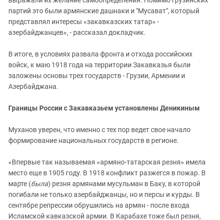
выражали их желание самоопределения. Помимо грузинских
партий это были армянские дашнаки и "Мусават", который
представлял интересы «закавказских татар» -
азербайджанцев», - рассказал докладчик.
В итоге, в условиях развала фронта и отхода российских
войск, к маю 1918 года на территории Закавказья были
заложены основы трех государств - Грузии, Армении и
Азербайджана.
Границы России с Закавказьем установлены Деникиным
Муханов уверен, что именно с тех пор ведет свое начало
формирование национальных государств в регионе.
«Впервые так называемая «армяно-татарская резня» имела
место еще в 1905 году. В 1918 конфликт разжегся в пожар. В
марте (
была
) резня армянами мусульман в Баку, в которой
погибали не только азербайджанцы, но и персы и курды. В
сентябре репрессии обрушились на армян - после входа
Исламской кавказской армии. В Карабахе тоже был резня,