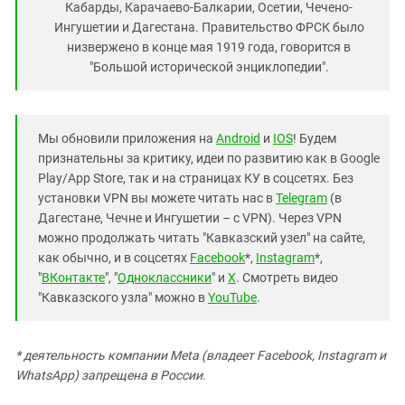
Кабарды, Карачаево-Балкарии, Осетии, Чечено-
Ингушетии и Дагестана. Правительство ФРСК было
низвержено в конце мая 1919 года, говорится в
"Большой исторической энциклопедии".
Мы обновили приложения на
Android
и
IOS
! Будем
признательны за критику, идеи по развитию как в Google
Play/App Store, так и на страницах КУ в соцсетях. Без
установки VPN вы можете читать нас в
Telegram
(в
Дагестане, Чечне и Ингушетии – с VPN). Через VPN
можно продолжать читать "Кавказский узел" на сайте,
как обычно, и в соцсетях
Facebook
*,
Instagram
*,
"
ВКонтакте
", "
Одноклассники
" и
X
. Смотреть видео
"Кавказского узла" можно в
YouTube
.
* деятельность компании Meta (владеет Facebook, Instagram и
WhatsApp) запрещена в России.