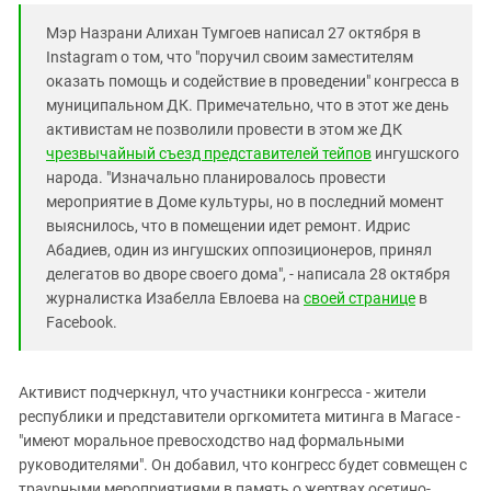
Мэр Назрани Алихан Тумгоев написал 27 октября в
Instagram о том, что "п
оручил своим заместителям
оказать помощь и содействие в проведении" конгресса в
муниципальном ДК. Примечательно, что в этот же день
активистам не позволили провести в этом же ДК
чрезвычайный съезд представителей тейпов
ингушского
народа. "Изначально планировалось провести
мероприятие в Доме культуры, но в последний момент
выяснилось, что в помещении идет ремонт. Идрис
Абадиев, один из ингушских оппозиционеров, принял
делегатов во дворе своего дома", - написала 28 октября
журналистка Изабелла Евлоева на
своей странице
в
Facebook.
Активист подчеркнул, что участники конгресса - жители
республики и представители оргкомитета митинга в Магасе -
"имеют моральное превосходство над формальными
руководителями". Он добавил, что конгресс будет совмещен с
траурными мероприятиями в память о жертвах осетино-