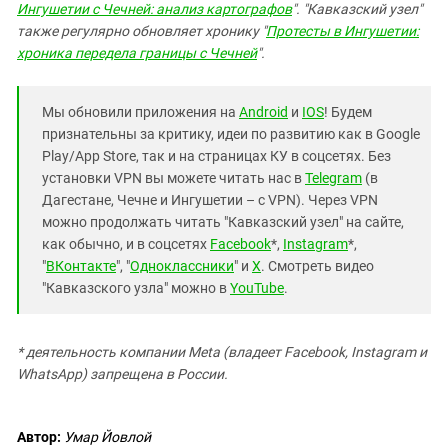
Ингушетии с Чечней: анализ картографов
". "Кавказский узел"
также регулярно обновляет хронику "
Протесты в Ингушетии:
хроника передела границы с Чечней
".
Мы обновили приложения на
Android
и
IOS
! Будем
признательны за критику, идеи по развитию как в Google
Play/App Store, так и на страницах КУ в соцсетях. Без
установки VPN вы можете читать нас в
Telegram
(в
Дагестане, Чечне и Ингушетии – с VPN). Через VPN
можно продолжать читать "Кавказский узел" на сайте,
как обычно, и в соцсетях
Facebook
*,
Instagram
*,
"
ВКонтакте
", "
Одноклассники
" и
X
. Смотреть видео
"Кавказского узла" можно в
YouTube
.
* деятельность компании Meta (владеет Facebook, Instagram и
WhatsApp) запрещена в России.
Автор:
Умар Йовлой