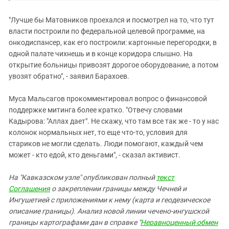
"Лучше бы Матовников проехался и посмотрел на то, что тут
власти построили по федеральной целевой программе, на
онкодиспансер, как его построили: картонные перегородки, в
одной палате чихнешь и в конце коридора слышно. На
открытие больницы привозят дорогое оборудование, а потом
увозят обратно", - заявил Барахоев.
Муса Мальсагов прокомментировал вопрос о финансовой
поддержке митинга более кратко. "Отвечу словами
Кадырова: "Аллах дает". Не скажу, что там все так же - то у нас
колонок нормальных нет, то еще что-то, условия для
стариков не могли сделать. Люди помогают, каждый чем
может - кто едой, кто деньгами", - сказал активист.
На "Кавказском узле" опубликован полный
текст
Соглашения
о закреплении границы между Чечней и
Ингушетией с приложениями к нему (карта и геодезическое
описание границы). Анализ новой линии чечено-ингушской
границы картографами дан в справке "
Неравноценный обмен