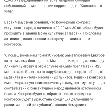
одного из федеральных интернет-изданий, сообщил
побывавший на мероприятии корреспондент "Кавказского
узла".
Барах Чемурзиев объявил, что Всемирный конгресс
ингушского народа начнется в 09.00 мск 30 октября и будет
проходить в здании Дома культуры в Назрани. По словам
активиста, власти пошли навстречу организаторам
конгресса.
"С помещением нам помог Юнус-Бек Баматгиреевич Евкуров,
за что мы ему благодарны. Мы попросили, а он дал команду
Алихану Тумгоеву, в этом случае не было препятствий. 425
мест в зале. Делегаты от зарубежных диаспор, от тейпов, от
муфтията и жителей населенных пунктов. Решение конгресса
имеет моральную, психологическую силу, потому что у нас, в
соответствии с Конституцией, народ является источником
власти. Конгресс будет отображать волю народа, на
конгрессе будет выработана концепция дальнейшего
развития нашей республики", - заявил Чемурзиев.