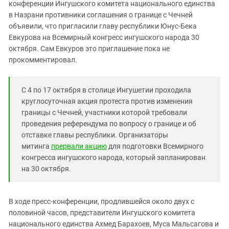
Южный Кавказ
конференции Ингушского комитета национального единства
в Назрани противники соглашения о границе с Чечней
ЮФО
объявили, что пригласили главу республики Юнус-Бека
Евкурова на Всемирный конгресс ингушского народа 30
октября. Сам Евкуров это приглашение пока не
прокомментировал.
С 4 по 17 октября в столице Ингушетии проходила
круглосуточная акция протеста против изменения
границы с Чечней, участники которой требовали
проведения референдума по вопросу о границе и об
отставке главы республики. Организаторы
митинга
прервали акцию
для подготовки Всемирного
конгресса ингушского народа, который запланирован
на 30 октября.
В ходе пресс-конференции, продлившейся около двух с
половиной часов, представители Ингушского комитета
национального единства Ахмед Барахоев, Муса Мальсагова и