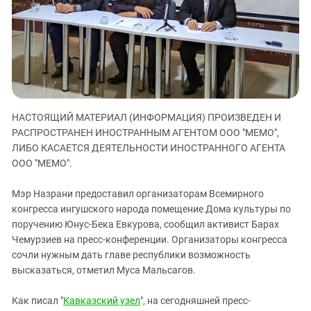
ЗАСТАВЛЯЕТ
Дагестан
КАВКАЗ ЗА ПАЛЕСТИНУ
Ингушетия
ИНАКОМЫСЛИЕ В ЧЕЧНЕ
Кабардино-Балкария
ПРЕСЛЕДОВАНИЕ АКТИВИСТОВ
МОБИЛИЗАЦИЯ И ПРОТЕСТЫ
Калмыкия
Карачаево-Черкесия
НАСТОЯЩИЙ МАТЕРИАЛ (ИНФОРМАЦИЯ) ПРОИЗВЕДЕН И
Краснодарский край
РАСПРОСТРАНЕН ИНОСТРАННЫМ АГЕНТОМ ООО "МЕМО",
Нагорный Карабах
ЛИБО КАСАЕТСЯ ДЕЯТЕЛЬНОСТИ ИНОСТРАННОГО АГЕНТА
Российская Федерация
ООО "МЕМО".
Ростовская область
Мэр Назрани предоставил организаторам Всемирного
Северная Осетия - Алания
конгресса ингушского народа помещение Дома культуры по
поручению Юнус-Бека Евкурова, сообщил активист Барах
СКФО
Чемурзиев на пресс-конференции. Организаторы конгресса
Ставропольский край
сочли нужным дать главе республики возможность
Чечня
высказаться, отметил Муса Мальсагов.
Южная Осетия
Как писал "
Кавказский узел
", на сегодняшней пресс-