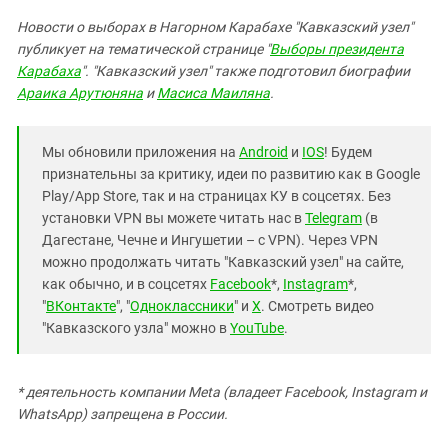
Новости о выборах в Нагорном Карабахе "Кавказский узел"
публикует на тематической странице "
Выборы президента
Карабаха
". "Кавказский узел" также подготовил биографии
Араика Арутюняна
и
Масиса Маиляна
.
Мы обновили приложения на
Android
и
IOS
! Будем
признательны за критику, идеи по развитию как в Google
Play/App Store, так и на страницах КУ в соцсетях. Без
установки VPN вы можете читать нас в
Telegram
(в
Дагестане, Чечне и Ингушетии – с VPN). Через VPN
можно продолжать читать "Кавказский узел" на сайте,
как обычно, и в соцсетях
Facebook
*,
Instagram
*,
"
ВКонтакте
", "
Одноклассники
" и
X
. Смотреть видео
"Кавказского узла" можно в
YouTube
.
* деятельность компании Meta (владеет Facebook, Instagram и
WhatsApp) запрещена в России.