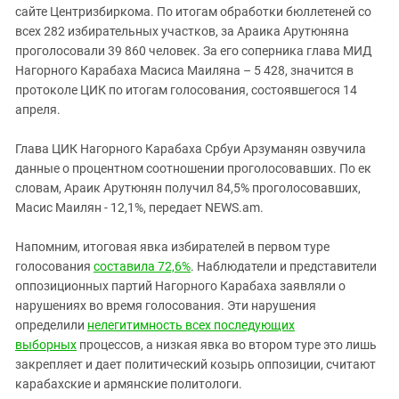
сайте Центризбиркома. По итогам обработки бюллетеней со
всех 282 избирательных участков, за Араика Арутюняна
проголосовали 39 860 человек. За его соперника глава МИД
Нагорного Карабаха Масиса Маиляна – 5 428, значится в
протоколе ЦИК по итогам голосования, состоявшегося 14
апреля.
Глава ЦИК Нагорного Карабаха Србуи Арзуманян озвучила
данные о процентном соотношении проголосовавших. По ек
словам, Араик Арутюнян получил 84,5% проголосовавших,
Масис Маилян - 12,1%, передает NEWS.am.
Напомним, итоговая явка избирателей в первом туре
голосования
составила 72,6%
. Наблюдатели и представители
оппозиционных партий Нагорного Карабаха заявляли о
нарушениях во время голосования. Эти нарушения
определили
нелегитимность всех последующих
выборных
процессов, а низкая явка во втором туре это лишь
закрепляет и дает политический козырь оппозиции, считают
карабахские и армянские политологи.