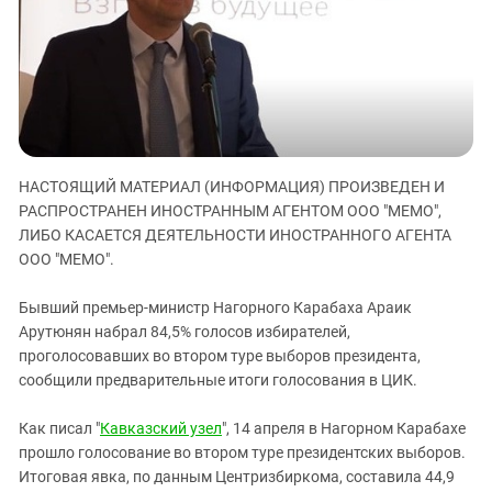
ЗАСТАВЛЯЕТ
Дагестан
КАВКАЗ ЗА ПАЛЕСТИНУ
Ингушетия
ИНАКОМЫСЛИЕ В ЧЕЧНЕ
Кабардино-Балкария
ПРЕСЛЕДОВАНИЕ АКТИВИСТОВ
МОБИЛИЗАЦИЯ И ПРОТЕСТЫ
Калмыкия
Карачаево-Черкесия
НАСТОЯЩИЙ МАТЕРИАЛ (ИНФОРМАЦИЯ) ПРОИЗВЕДЕН И
Краснодарский край
РАСПРОСТРАНЕН ИНОСТРАННЫМ АГЕНТОМ ООО "МЕМО",
Нагорный Карабах
ЛИБО КАСАЕТСЯ ДЕЯТЕЛЬНОСТИ ИНОСТРАННОГО АГЕНТА
Российская Федерация
ООО "МЕМО".
Ростовская область
Бывший премьер-министр Нагорного Карабаха Араик
Северная Осетия - Алания
Арутюнян набрал 84,5% голосов избирателей,
проголосовавших во втором туре выборов президента,
СКФО
сообщили предварительные итоги голосования в ЦИК.
Ставропольский край
Чечня
Как писал "
Кавказский узел
", 14 апреля в Нагорном Карабахе
прошло голосование во втором туре президентских выборов.
Южная Осетия
Итоговая явка, по данным Центризбиркома, составила 44,9