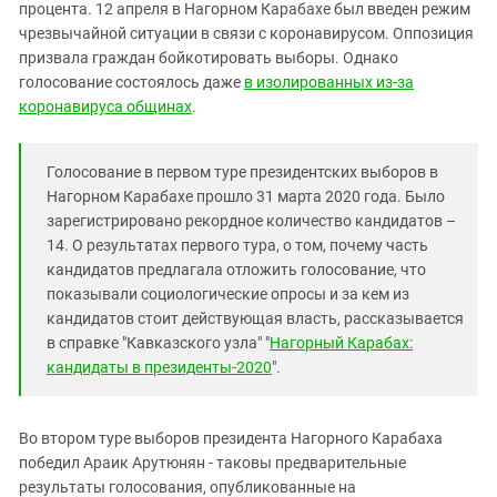
Южный Кавказ
процента. 12 апреля в Нагорном Карабахе был введен режим
чрезвычайной ситуации в связи с коронавирусом. Оппозиция
ЮФО
призвала граждан бойкотировать выборы. Однако
голосование состоялось даже
в изолированных из-за
коронавируса общинах
.
Голосование в первом туре президентских выборов в
Нагорном Карабахе прошло 31 марта 2020 года. Было
зарегистрировано рекордное количество кандидатов –
14. О результатах первого тура, о том, почему часть
кандидатов предлагала отложить голосование, что
показывали социологические опросы и за кем из
кандидатов стоит действующая власть, рассказывается
в справке "Кавказского узла" "
Нагорный Карабах:
кандидаты в президенты-2020
".
Во втором туре выборов президента Нагорного Карабаха
победил Араик Арутюнян - таковы предварительные
результаты голосования, опубликованные на