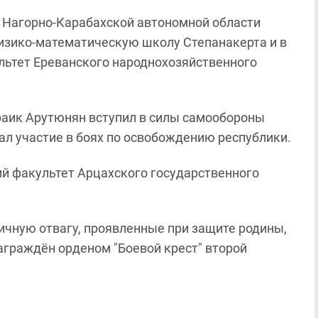
е Нагорно-Карабахской автономной области
физико-математическую школу Степанакерта и в
льтет Ереванского народнохозяйственного
 Араик Арутюнян вступил в силы самообороны
ал участие в боях по освобождению республики.
кий факультет Арцахского государственного
личную отвагу, проявленные при защите родины,
граждён орденом "Боевой крест" второй