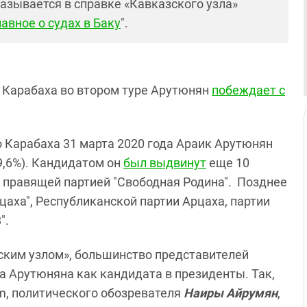
азывается в справке «Кавказского узла»
авное о судах в Баку
".
Карабаха во втором туре Арутюнян
побеждает с
 Карабаха 31 марта 2020 года Араик Арутюнян
49,6%). Кандидатом он
был выдвинут
еще 10
е правящей партией "Свободная Родина". Позднее
цаха", Республиканской партии Арцаха, партии
".
ским узлом», большинство представителей
 Арутюняна как кандидата в президенты. Так,
am, политического обозревателя
Наиры Айрумян
,