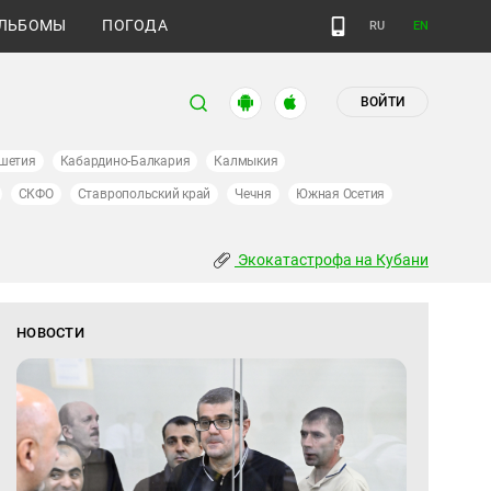
ЛЬБОМЫ
ПОГОДА
RU
EN
ВОЙТИ
шетия
Кабардино-Балкария
Калмыкия
СКФО
Ставропольский край
Чечня
Южная Осетия
Экокатастрофа на Кубани
НОВОСТИ