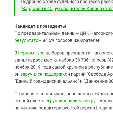
Подробно о ходе судебного процесса расск
"
Варданян и 15 руководителей Карабаха: гл
Кандидат в президенты
По предварительным данным ЦИК Нагорного 
результатом
84,5% голосов избирателей.
В
первом туре
выборов президента Нагорного
занял первое место, набрав 36 706 голосов (
ноября 2019 года самой крупной в республик
он
заручился поддержкой
партий "Свобода Ар
"Единый гражданский альянс" и "Движение-88
По мнению аналитиков, опрошенных «Кавказ
старой власти
сгруппировались вокруг
Араика
по мнению редактора русской версии Lragir.