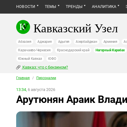
НОВОСТИ
ТЕМЫ
ТРЕНДЫ
АНАЛИТИКА
Кавказский Узел
Абхазия
Аджария
Адыгея
Азербайджан
Армения
А
Карачаево-Черкесия
Краснодарский край
Нагорный Карабах
Южный Кавказ
ЮФО
Кавказ: что с бензином?
Главная
/
Персоналии
13:34,
6 августа 2026
Арутюнян Араик Влад