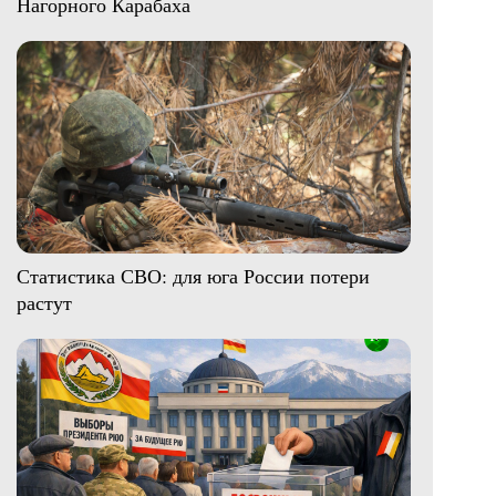
Нагорного Карабаха
Статистика СВО: для юга России потери
растут