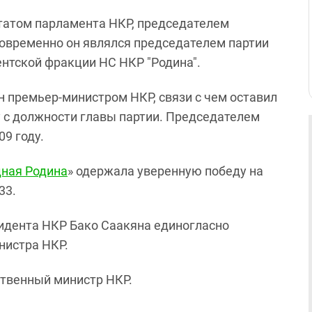
утатом парламента НКР, председателем
овременно он являлся председателем партии
нтской фракции НС НКР "Родина".
н премьер-министром НКР, связи с чем оставил
у с должности главы партии. Председателем
09 году.
ная Родина
» одержала уверенную победу на
33.
зидента НКР Бако Саакяна единогласно
нистра НКР.
ственный министр НКР.