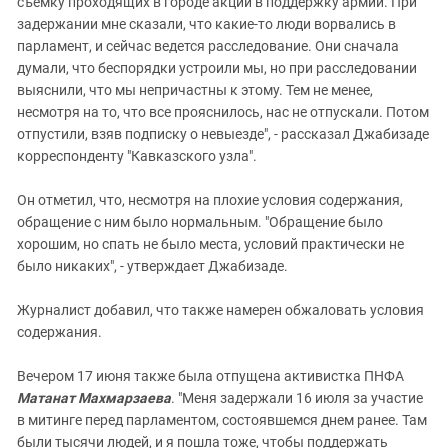
съемку проходящих в городе акций в поддержку армии. При
задержании мне сказали, что какие-то люди ворвались в
парламент, и сейчас ведется расследование. Они сначала
думали, что беспорядки устроили мы, но при расследовании
выяснили, что мы непричастны к этому. Тем не менее,
несмотря на то, что все прояснилось, нас не отпускали. Потом
отпустили, взяв подписку о невыезде", - рассказал Джабизаде
корреспонденту "Кавказского узла".
Он отметил, что, несмотря на плохие условия содержания,
обращение с ним было нормальным. "Обращение было
хорошим, но спать не было места, условий практически не
было никаких", - утверждает Джабизаде.
Журналист добавил, что также намерен обжаловать условия
содержания.
Вечером 17 июня также была отпущена активистка ПНФА
Матанат Махмарзаева
. "Меня задержали 16 июля за участие
в митинге перед парламентом, состоявшемся днем ранее. Там
были тысячи людей, и я пошла тоже, чтобы поддержать