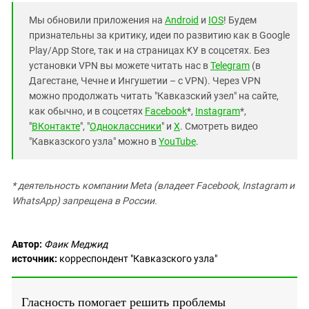
Мы обновили приложения на
Android
и
IOS
! Будем
признательны за критику, идеи по развитию как в Google
Play/App Store, так и на страницах КУ в соцсетях. Без
установки VPN вы можете читать нас в
Telegram
(в
Дагестане, Чечне и Ингушетии – с VPN). Через VPN
можно продолжать читать "Кавказский узел" на сайте,
как обычно, и в соцсетях
Facebook
*,
Instagram
*,
"
ВКонтакте
", "
Одноклассники
" и
X
. Смотреть видео
"Кавказского узла" можно в
YouTube
.
* деятельность компании Meta (владеет Facebook, Instagram и
WhatsApp) запрещена в России.
Автор:
Фаик Меджид
источник:
корреспондент "Кавказского узла"
Гласность помогает решить проблемы