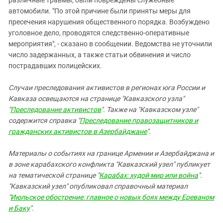
различные травмы, были повреждены служебные
автомобили. "По этой причине были приняты меры для
пресечения нарушения общественного порядка. Возбуждено
уголовное дело, проводятся следственно-оперативные
мероприятия", - сказано в сообщении. Ведомства не уточнили
число задержанных, а также статьи обвинения и число
пострадавших полицейских.
Случаи преследования активистов в регионах юга России и
Кавказа освещаются на странице "Кавказского узла"
"
Преследование активистов
". Также на "Кавказском узле"
содержится справка "
Преследование правозащитников и
гражданских активистов в Азербайджане
".
Материалы о событиях на границе Армении и Азербайджана и
в зоне карабахского конфликта "Кавказский узел" публикует
на тематической странице "
Карабах: худой мир или война
".
"Кавказский узел" опубликовал справочный материал
"
Июльское обострение: главное о новых боях между Ереваном
и Баку
".