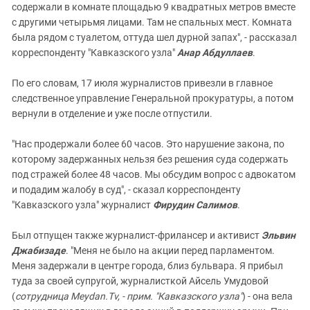
содержали в комнате площадью 9 квадратных метров вместе
с другими четырьмя лицами. Там не спальных мест. Комната
была рядом с туалетом, оттуда шел дурной запах", - рассказал
корреспонденту "Кавказского узла"
Анар Абдуллаев
.
По его словам, 17 июля журналистов привезли в главное
следственное управление Генеральной прокуратуры, а потом
вернули в отделение и уже после отпустили.
"Нас продержали более 60 часов. Это нарушение закона, по
которому задержанных нельзя без решения суда содержать
под стражей более 48 часов. Мы обсудим вопрос с адвокатом
и подадим жалобу в суд", - сказал корреспонденту
"Кавказского узла" журналист
Фирудин Салимов
.
Был отпущен также журналист-фрилансер и активист
Эльвин
Джабизаде
. "Меня не было на акции перед парламентом.
Меня задержали в центре города, близ бульвара. Я прибыл
туда за своей супругой, журналисткой Айсель Умудовой
(
сотрудница Meydan.Tv, - прим. "Кавказского узла"
) - она вела