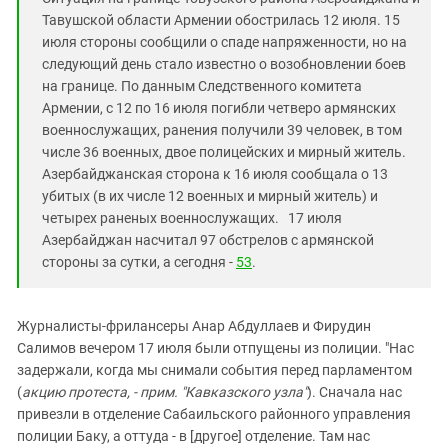
Южный Кавказ
Тавушской области Армении обострилась 12 июля. 15
ЮФО
июля стороны сообщили о спаде напряженности, но на
следующий день стало известно о возобновлении боев
на границе. По данным Следственного комитета
Армении, с 12 по 16 июля погибли четверо армянских
военнослужащих, ранения получили 39 человек, в том
числе 36 военных, двое полицейских и мирный житель.
Азербайджанская сторона к 16 июля сообщала о 13
убитых (в их числе 12 военных и мирный житель) и
четырех раненых военнослужащих. 17 июля
Азербайджан насчитал 97 обстрелов с армянской
стороны за сутки, а сегодня -
53
.
Журналисты-фрилансеры Анар Абдуллаев и Фирудин
Салимов вечером 17 июля были отпущены из полиции. "Нас
задержали, когда мы снимали события перед парламентом
(
акцию протеста, - прим. "Кавказского узла"
). Сначала нас
привезли в отделение Сабаильского районного управления
полиции Баку, а оттуда - в [другое] отделение. Там нас