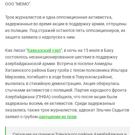
ЗАСТАВЛЯЕТ
ООО "МЕМО".
Дагестан
КАВКАЗ ЗА ПАЛЕСТИНУ
Ингушетия
ИНАКОМЫСЛИЕ В ЧЕЧНЕ
Трое журналистов и одна оппозиционная активистка,
задержанные во время акции в поддержку армии, отпущены
Кабардино-Балкария
ПРЕСЛЕДОВАНИЕ АКТИВИСТОВ
из полиции. Под стражей остаются пять оппозиционеров, их
МОБИЛИЗАЦИЯ И ПРОТЕСТЫ
Калмыкия
защита заявила о недопуске к ним.
Карачаево-Черкесия
Как писал "
Кавказский узел
", в ночь на 15 июля в Баку
Краснодарский край
состоялось несанкционированное шествие в поддержку
Нагорный Карабах
азербайджанской армии. Встреча в поселке Ахмедлы
Хатаинского района Баку гроба с телом полковника Ильгара
Российская Федерация
Мирзоева, погибшего в ходе боев в Товузском районе,
Ростовская область
вылилась в стихийную демонстрацию. Акция обернулась
Северная Осетия - Алания
стычками активистов с полицией. Партия народного фронта
Азербайджана (ПНФА) сообщила, что после акции были
СКФО
задержаны восемь ее активистов. Среди задержанных
Ставропольский край
оказались также трое журналистов, адвокат Эльчин Садыгов
заявил о грубом
нарушении их прав
.
Чечня
Южная Осетия
Ситуация на границе Товузского района Азербайджана и