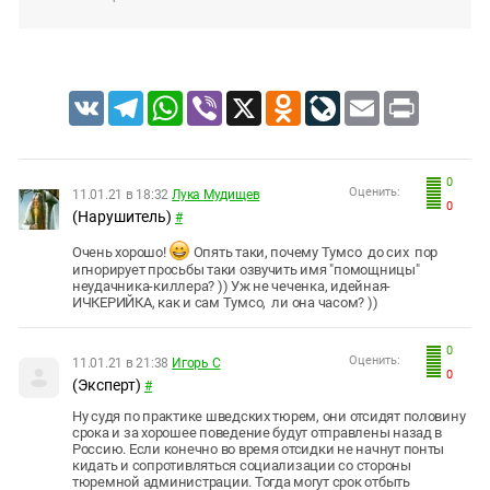
VK
Telegram
WhatsApp
Viber
X
Odnoklassniki
LiveJournal
Email
Print
0
Оценить:
11.01.21 в 18:32
Лука Мудищев
0
(Нарушитель)
#
Очень хорошо!
Опять таки, почему Тумсо до сих пор
игнорирует просьбы таки озвучить имя "помощницы"
неудачника-киллера? )) Уж не чеченка, идейная-
ИЧКЕРИЙКА, как и сам Тумсо, ли она часом? ))
0
Оценить:
11.01.21 в 21:38
Игорь С
0
(Эксперт)
#
Ну судя по практике шведских тюрем, они отсидят половину
срока и за хорошее поведение будут отправлены назад в
Россию. Если конечно во время отсидки не начнут понты
кидать и сопротивляться социализации со стороны
тюремной администрации. Тогда могут срок отбыть