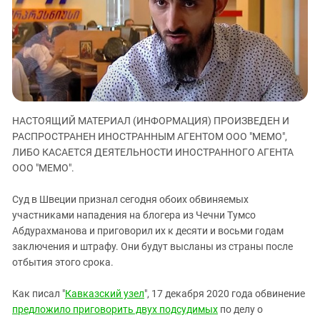
ЗАСТАВЛЯЕТ
Дагестан
КАВКАЗ ЗА ПАЛЕСТИНУ
Ингушетия
ИНАКОМЫСЛИЕ В ЧЕЧНЕ
Кабардино-Балкария
ПРЕСЛЕДОВАНИЕ АКТИВИСТОВ
МОБИЛИЗАЦИЯ И ПРОТЕСТЫ
Калмыкия
Карачаево-Черкесия
НАСТОЯЩИЙ МАТЕРИАЛ (ИНФОРМАЦИЯ) ПРОИЗВЕДЕН И
Краснодарский край
РАСПРОСТРАНЕН ИНОСТРАННЫМ АГЕНТОМ ООО "МЕМО",
Нагорный Карабах
ЛИБО КАСАЕТСЯ ДЕЯТЕЛЬНОСТИ ИНОСТРАННОГО АГЕНТА
Российская Федерация
ООО "МЕМО".
Ростовская область
Суд в Швеции признал сегодня обоих обвиняемых
Северная Осетия - Алания
участниками нападения на блогера из Чечни Тумсо
Абдурахманова и приговорил их к десяти и восьми годам
СКФО
заключения и штрафу. Они будут высланы из страны после
Ставропольский край
отбытия этого срока.
Чечня
Как писал "
Кавказский узел
", 17 декабря 2020 года обвинение
Южная Осетия
предложило приговорить двух подсудимых
по делу о