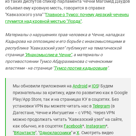
из таких диспутов спикер парламента Чечни Магомед Даудов
объявил ему кровную месть, говорится в справке
"Кавказского узла" "
Главное о Тумсо: почему дерзкий чеченец
глумится над кровной местью "Лорда"
.
Материалы о нарушениях прав человека в Чечне, нападках
Кадырова на оппозицию и его борьбе с инакомыслящими в
республике "Кавказский узел" публикует на тематической
странице
"Инакомыслие в Чечне"
, а материалы о
противостоянии Тумсо Абдурахманова с чеченскими
властями - на странице "
Тумсо против кадыровцев
".
Мы обновили приложения на
Android
и
IOS
! Будем
признательны за критику, идеи по развитию как в Google
Play/App Store, так и на страницах КУ в соцсетях. Без
установки VPN вы можете читать нас в
Telegram
(в
Дагестане, Чечне и Ингушетии – с VPN). Через VPN
можно продолжать читать "Кавказский узел" на сайте,
как обычно, и в соцсетях
Facebook
*,
Instagram
*,
"
ВКонтакте
", "
Одноклассники
" и
X
. Смотреть видео