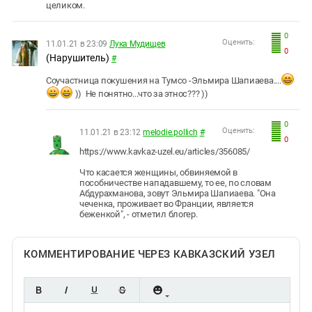
целиком.
0
Оценить:
11.01.21 в 23:09
Лука Мудищев
0
(Нарушитель)
#
Соучастница покушения на Тумсо -Эльмира Шапиаева....
)) Не понятно...что за этнос??? ))
0
Оценить:
11.01.21 в 23:12
melodie.pollich
#
0
https://www.kavkaz-uzel.eu/articles/356085/
Что касается женщины, обвиняемой в
пособничестве нападавшему, то ее, по словам
Абдурахманова, зовут Эльмира Шапиаева. "Она
чеченка, проживает во Франции, является
беженкой", - отметил блогер.
КОММЕНТИРОВАНИЕ ЧЕРЕЗ КАВКАЗСКИЙ УЗЕЛ