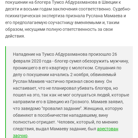
Южный Кавказ
покушении на блогера Тумсо Абдурахманова в Швеции к
десяти и восьми годам заключения соответственно. Судебно-
ЮФО
психиатрическая экспертиза признала Руслана Мамаева и
его предполагаемую соучастницу вменяемыми и, таким
образом, несущими полную ответственность за свои
действия.
Нападение на Тумсо Абдурахманова произошло 26
февраля 2020 года - блогер сумел обезоружить мужчину,
проникшего в его квартиру с молотком. Слушания по
делу о покушении начались 2 ноября, обвиняемый
Руслан Мамаев частично признал свою вину. Он
настаивает, что не планировал убивать блогера, но
пошел на это, так как не мог ослушаться людей, которые
направили его в Швецию из Грозного. Мамаев заявил,
что заведомо "провалил задание". Женщина, которую
обвиняют в пособничестве нападавшему, вину
полностью отрицает. Человек, который, по мнению
следствия, выдал Мамаеву задание, был
арестован
заочно
.